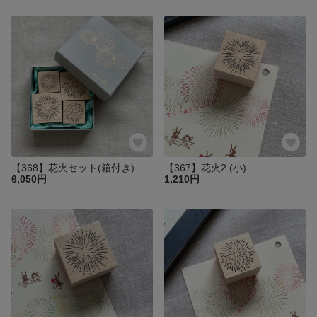
【368】花火セット(箱付き)
【367】花火2 (小)
6,050円
1,210円