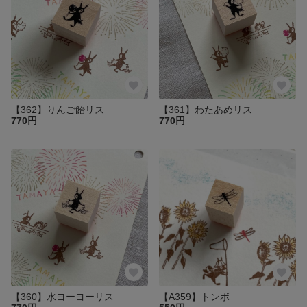
【362】りんご飴リス
【361】わたあめリス
770円
770円
【360】水ヨーヨーリス
【A359】トンボ