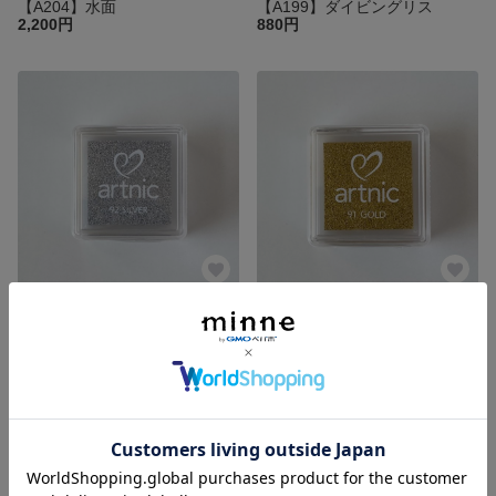
【A204】水面
【A199】ダイビングリス
2,200円
880円
アートニック「SILVER」 インクパッド
アートニック「GOLD」 インクパッド
330円
330円