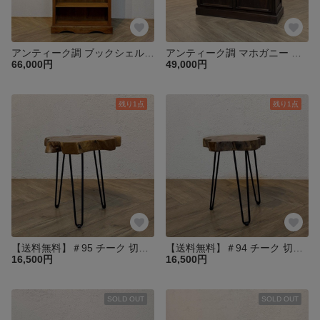
アンティーク調 ブックシェルフ 大型ラック 飾り棚 本棚 什器【ナチュラル】 cab057
アンティーク調 マホガニー レジカウンター テーブル サイドボード レジ台 店舗什器 【ウォルナット】oth231
66,000円
49,000円
残り1点
残り1点
【送料無料】＃95 チーク 切り株 木目天板 鉄脚テーブル サイドテーブル スツール 花台 飾り台 oth551
【送料無料】＃94 チーク 切り株 木目天板 鉄脚テーブル サイドテーブル スツール 花台 飾り台 oth551
16,500円
16,500円
SOLD OUT
SOLD OUT