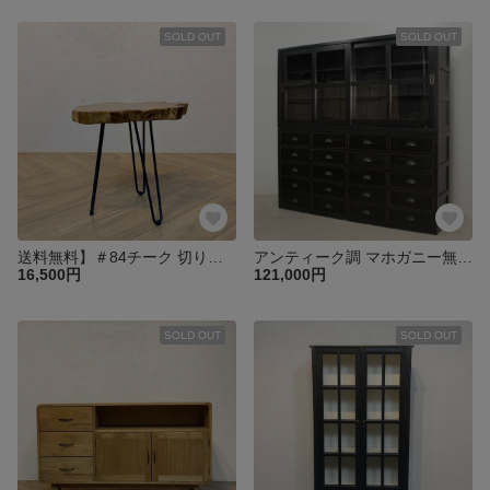
SOLD OUT
SOLD OUT
送料無料】＃84チーク 切り株 木目天板 鉄脚テーブル サイドテーブル スツール 花台 飾り台 oth551
アンティーク調 マホガニー無垢材 特大 食器棚 キャビネット 引出し20杯 ガラス引き戸 収納【ブラック】cab041
16,500円
121,000円
SOLD OUT
SOLD OUT