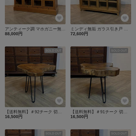
アンティーク調 マホガニー無垢材 シューズラック兼カウンター ガラス扉収納 ディスプレイラック サイドボード 店舗什器 W140cm 完成品【ナチュラル】oth233
ミンディ無垢 ガラス引き戸 棚4段 収納 キャビネット 飾り棚 ディスプレイ 幅120㎝【ナチュラル】cab644
88,000円
72,600円
SOLD OUT
SOLD OUT
【送料無料】＃92チーク 切り株 木目天板 鉄脚テーブル サイドテーブル スツール 花台 飾り台 oth551
【送料無料】＃91チーク 切り株 木目天板 鉄脚テーブル サイドテーブル スツール 花台 飾り台 oth551
16,500円
16,500円
SOLD OUT
SOLD OUT