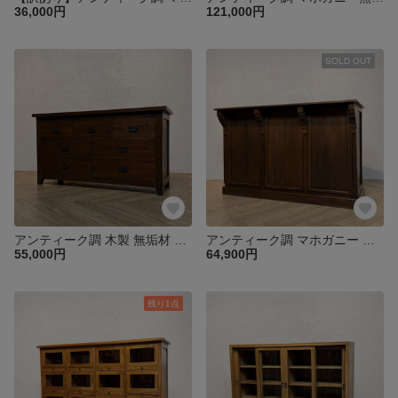
36,000円
121,000円
SOLD OUT
アンティーク調 木製 無垢材 リビングチェスト 飾り棚 3段 7杯 W120 【ウォルナット】che112
アンティーク調 マホガニー レジカウンター デスク ロング 抽斗３杯 ウォルナット oth232
55,000円
64,900円
残り1点