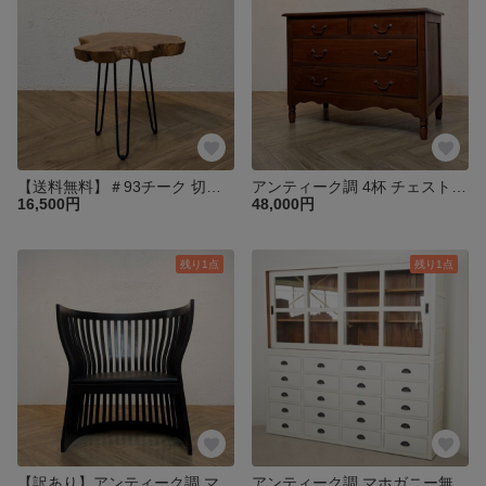
【送料無料】＃93チーク 切り株 木目天板 鉄脚テーブル サイドテーブル スツール 花台 飾り台 oth551
アンティーク調 4杯 チェスト 収納タンス 引き出し 西洋【マホガニー】che105
16,500円
48,000円
残り1点
残り1点
【訳あり】アンティーク調 マホガニー アーティストチェア ブラック cha092
アンティーク調 マホガニー無垢材 特大 食器棚 キャビネット 引出し20杯 ガラス引き戸 収納【ホワイト2】cab041