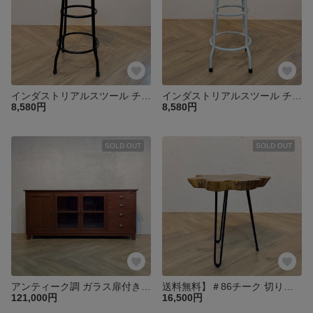
インダストリアルスツール チーク無垢×アイアン ハイタイプ カフェ・キッチンカウンター チェア 黒脚 cha018H
インダストリアルスツール チーク無垢×アイアン ハイタイプ カフェ・キッチンカウンター チェア 白脚 cha018H
8,580円
8,580円
SOLD OUT
SOLD OUT
アンティーク調 ガラス扉付き キャビネット サイドボード マホガニー無垢 W180cm che012
送料無料】＃86チーク 切り株 木目天板 鉄脚テーブル サイドテーブル スツール 花台 飾り台 oth551
121,000円
16,500円