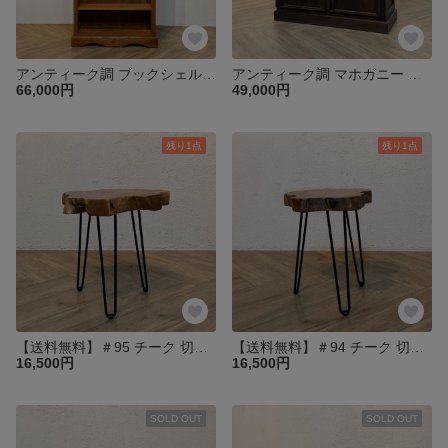
アンティーク調 ブックシェルフ 大型ラック 飾り棚 本棚 什器【ナチュラル】 cab057
アンティーク調 マホガニー レジカウンター テーブル サイドボード レジ台 店舗什器 【ウォルナット】oth231
66,000円
49,000円
残り1点
残り1点
【送料無料】＃95 チーク 切り株 木目天板 鉄脚テーブル サイドテーブル スツール 花台 飾り台 oth551
【送料無料】＃94 チーク 切り株 木目天板 鉄脚テーブル サイドテーブル スツール 花台 飾り台 oth551
16,500円
16,500円
SOLD OUT
SOLD OUT