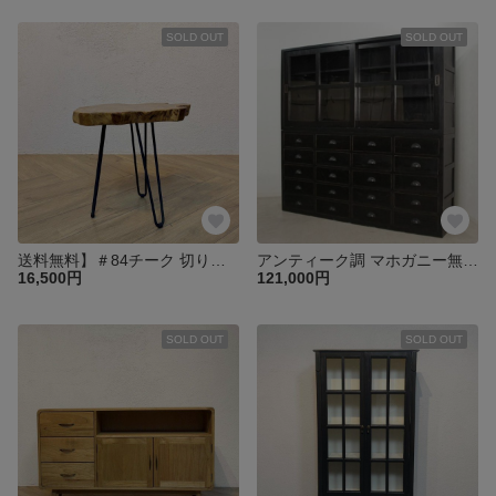
SOLD OUT
SOLD OUT
送料無料】＃84チーク 切り株 木目天板 鉄脚テーブル サイドテーブル スツール 花台 飾り台 oth551
アンティーク調 マホガニー無垢材 特大 食器棚 キャビネット 引出し20杯 ガラス引き戸 収納【ブラック】cab041
16,500円
121,000円
SOLD OUT
SOLD OUT