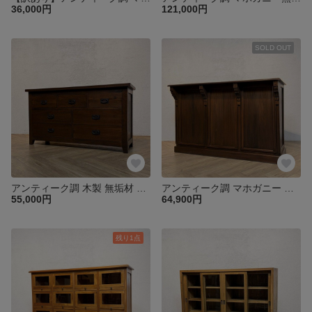
36,000円
121,000円
SOLD OUT
アンティーク調 木製 無垢材 リビングチェスト 飾り棚 3段 7杯 W120 【ウォルナット】che112
アンティーク調 マホガニー レジカウンター デスク ロング 抽斗３杯 ウォルナット oth232
55,000円
64,900円
残り1点