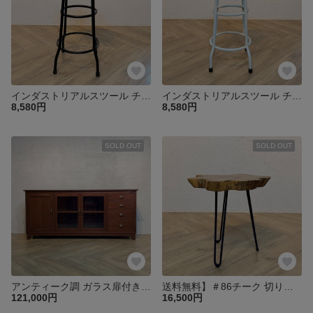
インダストリアルスツール チーク無垢×アイアン ハイタイプ カフェ・キッチンカウンター チェア 黒脚 cha018H
インダストリアルスツール チーク無垢×アイアン ハイタイプ カフェ・キッチンカウンター チェア 白脚 cha018H
8,580円
8,580円
SOLD OUT
SOLD OUT
アンティーク調 ガラス扉付き キャビネット サイドボード マホガニー無垢 W180cm che012
送料無料】＃86チーク 切り株 木目天板 鉄脚テーブル サイドテーブル スツール 花台 飾り台 oth551
121,000円
16,500円