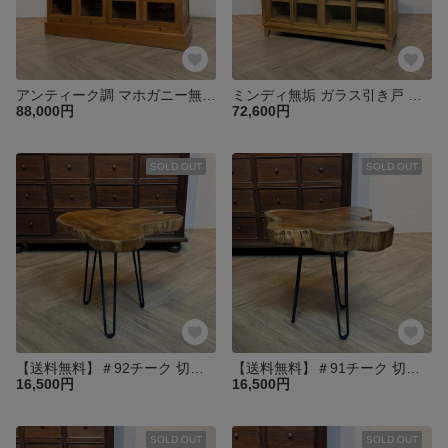
アンティーク調 マホガニー無垢材 シューズラック兼カウンター ガラス扉収納 ディスプレイラック サイドボード 店舗什器 W140cm 完成品【ナチュラル】oth233
ミンディ無垢 ガラス引き戸 棚4段 収納 キャビネット 飾り棚 ディスプレイ 幅120㎝【ナチュラル】cab644
88,000円
72,600円
SOLD OUT
SOLD OUT
【送料無料】＃92チーク 切り株 木目天板 鉄脚テーブル サイドテーブル スツール 花台 飾り台 oth551
【送料無料】＃91チーク 切り株 木目天板 鉄脚テーブル サイドテーブル スツール 花台 飾り台 oth551
16,500円
16,500円
SOLD OUT
SOLD OUT