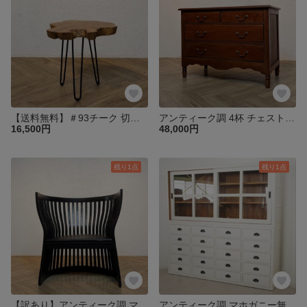
【送料無料】＃93チーク 切り株 木目天板 鉄脚テーブル サイドテーブル スツール 花台 飾り台 oth551
アンティーク調 4杯 チェスト 収納タンス 引き出し 西洋【マホガニー】che105
16,500円
48,000円
残り1点
残り1点
【訳あり】アンティーク調 マホガニー アーティストチェア ブラック cha092
アンティーク調 マホガニー無垢材 特大 食器棚 キャビネット 引出し20杯 ガラス引き戸 収納【ホワイト2】cab041