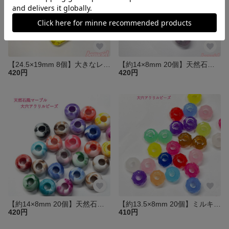
【24.5×19mm 8個】大きなレクタングル型アクリルビーズ アソート 大きめサイズ
【約14×8mm 20個】天然石風クラック大穴アクリルビーズ ロンデル アソート 半透明 ターコイズ柄
420円
420円
【約14×8mm 20個】天然石風マーブル大穴アクリルビーズ ロンデル アソート
【約13.5×8mm 20個】ミルキーカラー多面カット大穴アクリルビーズ ロンデル クリアカラーアソート 半透明 翡翠風 ジェイド風
420円
410円