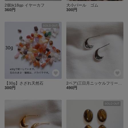
2個)k18gp イヤーカフ
大小パール ゴム
360円
300円
SOLD OUT
【30g】さざれ天然石
2ペア)三日月ニッケルフリーシルバーピアス
300円
490円
SOLD OUT