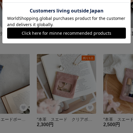
お札が折れない小さい財布 ″帆布を革で包んだ ミニ財布 コニャック″ イタリアンレザー ジャバラ 本革 小さい財布 コンパクト 敬老の日
お札が折れない 小さい財布″帆布を革で包んだ ミニ財布 チョコ″ イタリアンレザー 本革 ジャバラ 小さい財布 コンパクト 春財布 クリスマス
5,000円
3,700円
残り1点
秋冬限定″本革スエードポーチ″ ネイビー Mサイズ ミニポーチ 大人ポーチ レザーポーチ リップケース 化粧ポーチ クリスマス
″本革 スエード クリアポーチ″ さくらピンク Sサイズ ピッグスエード シンプル 小物入れ 大人ポーチ 春色 さくら 桜 リップポーチ 化粧ポーチ 母の日 入学祝い バネポーチ
2,300円
2,500円