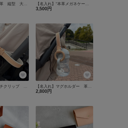
名刺入れ ヌメ革 縦型 大容量 送料無料
【名入れ】“本革メガネケース″キャメル Sサイズ クリスマス 老眼鏡 サングラス 母の日
3,500円
【名入れ】マルチクリップ ブランケットクリップ 革 帆布 レザー 出産祝い 1歳誕生日ギフト ベビーカー
【名入れ】マグホルダー 革 帆布 レザー 出産祝い 1歳誕生日ギフト ベビーカー
2,800円