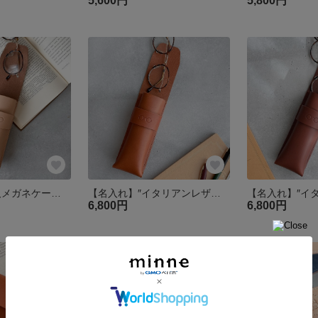
5,600円
5,800円
【名入れ】″大人メガネケース″ ナチュラル ヌメ革 名入れ 眼鏡ケース 父の日 革 クリスマス 敬老の日
【名入れ】″イタリアンレザーの大人メガネケース″ コニャック 眼鏡ケース 父の日 母の日 本革 上質 高級 イタリアンレザー 敬老の日
6,800円
6,800円
残り1点
残り1点