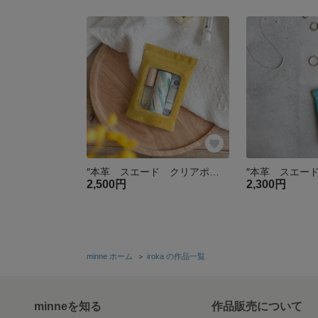
″本革 スエード クリアポーチ″ ミモザイエロー Mサイズ ピッグスエード ミモザ 小物入れ 大人ポーチ 春色 リップポーチ 化粧ポーチ 母の日 入学祝い 卒業祝い
2,500円
2,300円
minne ホーム
＞
iroka の作品一覧
minneを知る
作品販売について