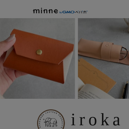
minne by GMOペパボ
iroka