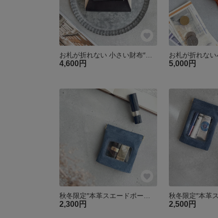
お札が折れない 小さい財布″帆布を革で包んだ ミニ財布 ブラック″ ヌメ革 ジャバラ 小さい財布 コンパクト 春財布
4,600円
5,000円
秋冬限定″本革スエードポーチ″ ネイビー Sサイズ ピッグスエード シンプル 小物入れ ミニポーチ リップポーチ 化粧ポーチ バネポーチ クリスマス リップケース
2,300円
2,500円