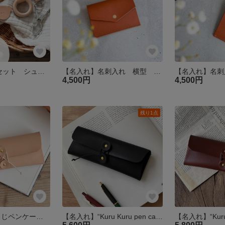
【名入れ】4点セット シューズクリップ マルチクリップ マグホルダー 革 帆布 レザー 出産祝い 1歳誕生日ギフト ベビーカー ブランケットクリップ
【名入れ】名刺入れ 横型 イタリアンレザー 1枚ずつ取り出せる
4,500円
4,500円
残り1点
【名入れ】“紐とじペンケース” ペンケース ヌメ革 革 レザー メガネケース 名入れ クリスマス
【名入れ】“Kuru Kuru pen caseブラック “ペンケース ヌメ革 革 レザー メガネケース 名入れ クリスマス 黒