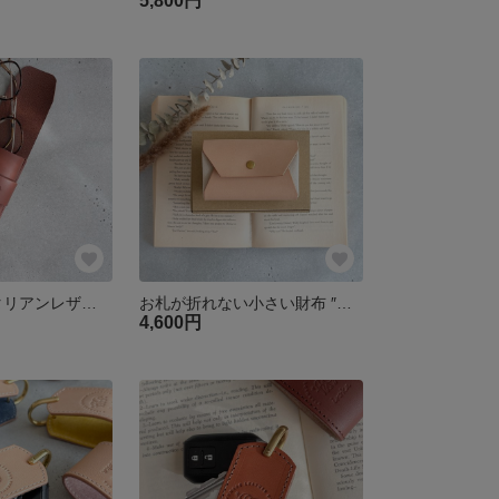
5,800円
【名入れ】″イタリアンレザーの大人メガネケース″ チョコ 眼鏡ケース 父の日 革 クリスマス 敬老の日
お札が折れない小さい財布 ″帆布を革で包んだミニ財布 ナチュラル″ ヌメ革 ジャバラ 小さい財布 コンパクト クリスマス
4,600円