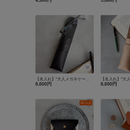
4,300円
5,600円
【名入れ】″大人メガネケース″ ブラック ヌメ革 名入れ 眼鏡ケース 父の日 革 クリスマス 敬老の日
6,600円
6,600円
残り1点