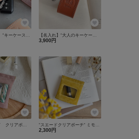
\10色/【名入れ】“キーケース ヌメ革” バイカラー 本革 レザー スマートキー 名入れ 刻印 クリスマス ペアギフト
【名入れ】“大人のキーケース イタリアンレザー” バイカラー 本革 レザー 名入れ 刻印 クリスマス ペアギフト
3,900円
″本革 スエード クリアポーチ″ さくらピンク Mサイズ ピッグスエード ミニポーチ 大人ポーチ 春色 桜 レザーポーチ リップケース 化粧ポーチ 敬老の日
“スエードクリアポーチ“ ミモザイエロー Sサイズ ピッグスエード ミモザ 小物入れ 大人ポーチ 春色 さくら リップポーチ 化粧ポーチ 母の日 入学祝い 卒業祝い
2,300円