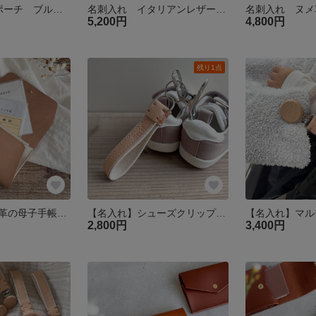
夏限定 koronポーチ ブルー 革 レザー コインケース ミニポーチ
名刺入れ イタリアンレザー 縦型 大容量 送料無料
5,200円
4,800円
残り1点
こどもと育つ 革の母子手帳ケース 母子手帳カバー 大容量 ジャバラ
【名入れ】シューズクリップ 革 帆布 レザー 出産祝い 1歳誕生日ギフト ベビーカー
2,800円
3,400円