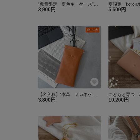
“数量限定 夏色キーケース” ブルー スマートキー 名入れ 送料無料 革
3,900円
5,500円
残り1点
【名入れ】“本革 メガネケース 丸メガネ 刻印″Mサイズ 名入れ クリスマス 老眼鏡 サングラス 敬老の日 バネ口 母の日
3,800円
10,200円