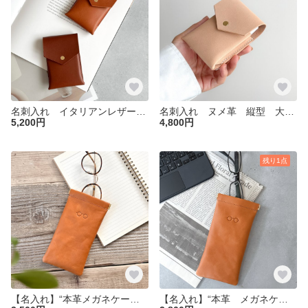
名刺入れ イタリアンレザー 縦型 大容量 送料無料
名刺入れ ヌメ革 縦型 大容量 送料無料
5,200円
4,800円
残り1点
【名入れ】“本革メガネケース″キャメル Sサイズ クリスマス 老眼鏡 サングラス 母の日
【名入れ】“本革 メガネケース 丸メガネ 刻印″Mサイズ 名入れ クリスマス 老眼鏡 サングラス 敬老の日 バネ口 母の日