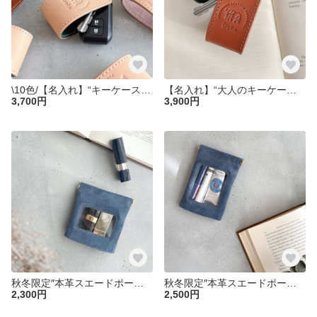
\10色/【名入れ】“キーケース ヌメ革” バイカラー 本革 レザー スマートキー 名入れ 刻印 クリスマス ペアギフト
【名入れ】“大人のキーケース イタリアンレザー” バイカラー 本革 レザー 名入れ 刻印 クリスマス ペアギフト
3,700円
3,900円
秋冬限定″本革スエードポーチ″ ネイビー Sサイズ ピッグスエード シンプル 小物入れ ミニポーチ リップポーチ 化粧ポーチ バネポーチ クリスマス リップケース
秋冬限定″本革スエードポーチ″ ネイビー Mサイズ ミニポーチ 大人ポーチ レザーポーチ リップケース 化粧ポーチ クリスマス
2,300円
2,500円