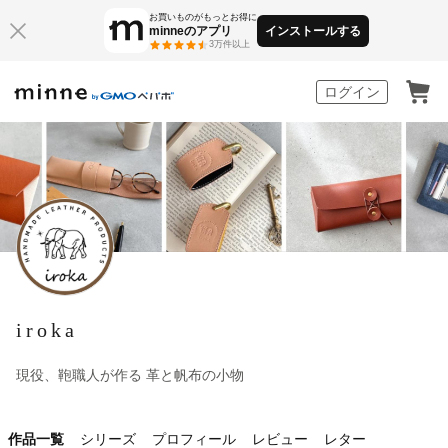
お買いものがもっとお得に
minneのアプリ
インストールする
3万件以上
minne by GMOペパボ
ログイン
iroka
現役、鞄職人が作る 革と帆布の小物
作品一覧
シリーズ
プロフィール
レビュー
レター