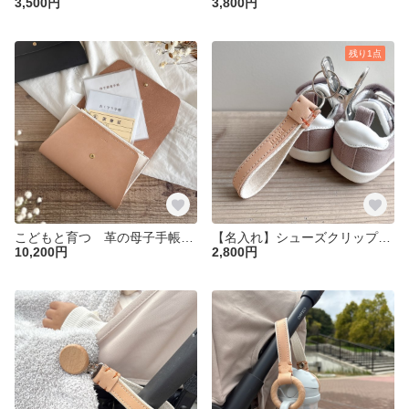
3,500円
3,800円
残り1点
こどもと育つ 革の母子手帳ケース 母子手帳カバー 大容量 ジャバラ
【名入れ】シューズクリップ 革 帆布 レザー 出産祝い 1歳誕生日ギフト ベビーカー
10,200円
2,800円