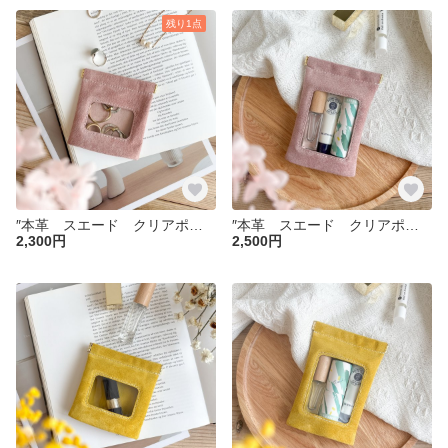
残り1点
″本革 スエード クリアポーチ″ さくらピンク Sサイズ ピッグスエード シンプル 小物入れ 大人ポーチ 春色 さくら 桜 リップポーチ 化粧ポーチ 母の日 入学祝い バネポーチ
″本革 スエード クリアポーチ″ さくらピンク Mサイズ ピッグスエード ミニポーチ 大人ポーチ 春色 桜 レザーポーチ リップケース 化粧ポーチ 敬老の日
2,300円
2,500円