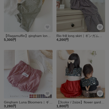
【Ragamuffin】gingham long-pants｜ラガマフィンギンガムパンツ｜ベビー キッズ 子供 パンツ ワイド
Rio frill long skirt｜ギンガムリオフリルロングスカート｜ベビー キッズ 子供 パンツ ブルマ
5,300円
4,200円
Gingham Luna Bloomers｜ギンガムルナブルマ｜ベビー キッズ 子供 パンツ ブルマ
【3color / 2size】flower garden midjin call detachable collar | フラワーガーデンミジンコールつけ襟 | ベビー キッズ スタイ
3,280円
1,800円