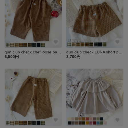
gun club check chef loose pants｜ガングラブチェックルーズワイドパンツ｜ベビー キッズ 子供 パンツ ワイドパンツ お祝い 秋冬 誕生日 バースデー ツイード
gun club check LUNA short pants｜ガングラブチェック選べるLUNAブルマ・パンツ｜ベビー キッズ 子供 パンツ ブルマ お祝い 秋冬 出産祝 ツイード
6,500円
3,700円