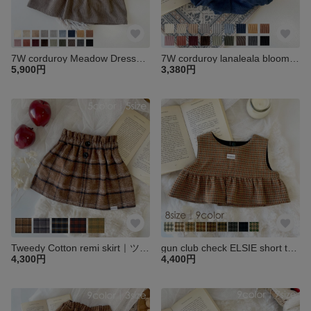
7W corduroy Meadow Dress｜コーデュロイ Meadowワンピース｜ベビー キッズ 子供 ワンピ つけ襟 長袖 お祝い 秋冬 出産祝
7W corduroy lanaleala bloomers｜コーデュロイ ブルマ｜ベビー キッズ 子供 パンツ ブルマー かぼちゃ お祝い 秋冬 出産祝
5,900円
3,380円
Tweedy Cotton remi skirt｜ツイードコットンチェックremiスカート｜ベビー キッズ 子供 スカート チェック お祝い 女の子 秋冬 出産祝
gun club check ELSIE short top｜ガングラブチェックフリルショートトップ｜ベビー キッズ 子供 トップス フリル お祝い 女の子 秋冬 出産祝
4,300円
4,400円