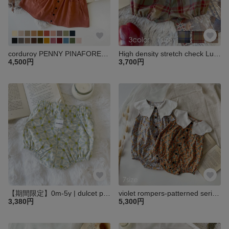
corduroy PENNY PINAFORE｜コールテンPENNYエプロンワンピース｜ベビー キッズ 子供 ワンピース
High density stretch check Luna Bloomers｜ストレッチチェックルナブルマ｜ベビー キッズ 子供 パンツ ブルマ
4,500円
3,700円
【期間限定】0m-5y | dulcet pattern lanaleala bloomers｜ダルセット柄ブルマ｜ベビー キッズ 柄 パンツ ブルマ
violet rompers-patterned series-｜柄シーチングvioletロンパース｜ベビー キッズ 子供
3,380円
5,300円