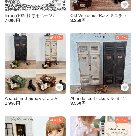
hirarin1025様専用ページ♡
Old Workshop Rack ミニチュア ドールハウス １／６ アイアンラック ラック 棚 家具 ブライス リカちゃん オビツ ミリタリー アンティーク シェルフ
7,000円
3,250円
残り1点
残り1点
⁡Abandnned Supply Crate & Old Papers ミニチュア ドールハウス １／６ 木箱 ミリタリー ブライス リカちゃん 小物 箱 弾薬箱 アンティーク
Abandoned Lockers No.8-11ミニチュア ドールハウス ロッカー 家具 アイアン １／６ ブライス リカちゃん 鉄 錆加工 アンティーク
1,950円
3,550円
残り1点
残り1点