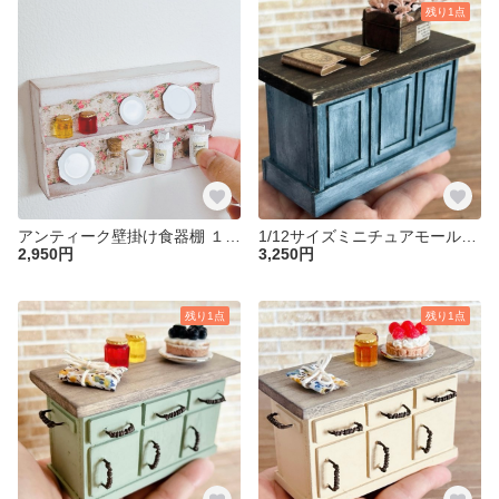
残り1点
アンティーク壁掛け食器棚 １／６ ブライス リカちゃん 棚 家具 プチブライス キッチン フランスアンティーク 1/12 オビツ
1/12サイズミニチュアモールディングカウンタ ミニチュア ドールハウス
2,950円
3,250円
残り1点
残り1点