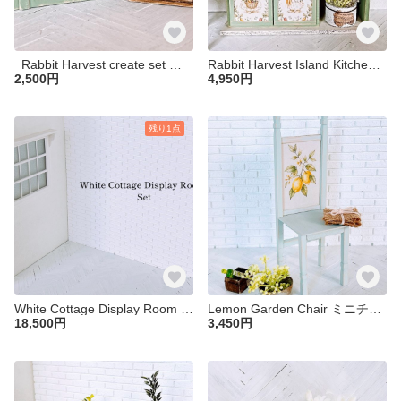
⁡ ⁡ ⁡Rabbit Harvest create set ミニチュア ドールハウス 木箱 セット １／６ ブライス リカちゃん 小物 家具 雑貨 カントリー フレンチ うさぎ
Rabbit Harvest Island Kitchen ミニチュア ドールハウス うさぎ キッチン アイランドキッチン １／６ ブライス リカちゃん 家具 棚 机 フレンチカントリー カントリー
2,500円
4,950円
残り1点
White Cottage Display Room Set
Lemon Garden Chair ミニチュア 椅子 ドールハウス レモン ブライス リカちゃん １／６ チェア キッチン 家具
18,500円
3,450円