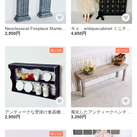
Neoclassical Fireplace Mantel ミニチュア ドールハウス マントルピース １／６ ブライス リカちゃん 暖炉 装飾 ローマ帝国 家具 棚 ストーブ
Ｎｏ．antiquecabinet ミニチュア 棚 ドールハウス １／６ ブライス リカちゃん 家具 小物 アンティーク 背景ボード
2,950円
4,650円
残り1点
残り1点
アンティークな壁掛け食器棚C ミニチュア 棚 食器棚 ドールハウス キッチン ブライス リカちゃん プチブライス 家具 １／６
風化したアンティークベンチ ミニチュア ドールハウス ベンチ アンティーク ブライス １／６ リカちゃん 椅子 家具 棚 背景ボード
2,950円
3,350円
残り1点