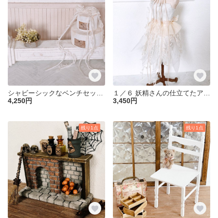
シャビーシックなベンチセット ミニチュア ドールハウス ブライス １／６ リカちゃん ベンチ 棚 シャビーシック 花 天使 アンティーク 家具
１／６ 妖精さんの仕立てたアンティークトルソー ミニチュア ドールハウス 家具 小物 背景ボード トルソー １／６ ブライス リカちゃん オビツ 壁 棚
4,250円
3,450円
残り1点
残り1点