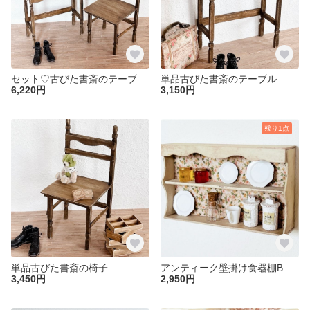
セット♡古びた書斎のテーブルと椅子セット
単品古びた書斎のテーブル
6,220円
3,150円
残り1点
単品古びた書斎の椅子
アンティーク壁掛け食器棚B ミニチュア ドールハウス ブライス プチブライス １／６ 1/12 棚 キッチン リカちゃん オビツ アンティーク 家具 食器
3,450円
2,950円