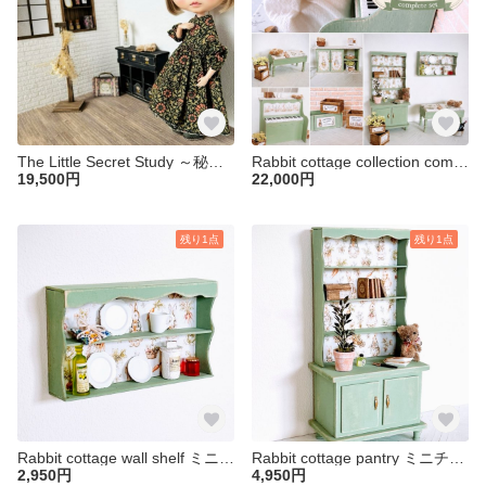
The Little Secret Study ～秘密の小さな書斎～ ミニチュア ドールハウス 背景ボード ブライス りかちゃん １／６ セット 小物 棚 家具
Rabbit cottage collection complete set ミニチュア ドールハウス 棚 ブライス リカちゃん キッチン 家具 机 陳列棚 椅子 １／６ 木箱 セット うさぎ ピアノ
19,500円
22,000円
残り1点
残り1点
⁡Rabbit cottage wall shelf ミニチュア ドールハウス 食器棚 壁掛け １／６ うさぎ ブライス リカちゃん 棚 キッチン 食器 家具
Rabbit cottage pantry ミニチュア ドールハウス 陳列棚 １／６ ブライス リカちゃん 家具 棚 机 カントリー アンティーク うさぎ
2,950円
4,950円