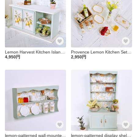
Lemon Harvest Kitchen Island ミニチュア キッチン ドールハウス ブライス レモン コテージ リカちゃん １／６ フレンチカントリー 家具 棚
Provence Lemon Kitchen Set ミニチュア キッチン 小物 ブライス リカちゃん １／６ 1/12 フレンチカントリー アンティーク レモン 夏 雑貨
4,950円
2,950円
lemon-patterned wall-mounted cupboard ミニチュア ドールハウス 壁掛け 食器棚 棚 １／６ ブライス リカちゃん 家具 キッチン レモン レモン柄 夏
lemon-patterned display shelf ミニチュア ドールハウス レモン柄 レモン フレンチ カントリー １／６ ブライス リカちゃん キッチン 棚 家具