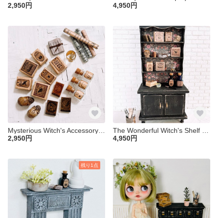
2,950円
4,950円
Mysterious Witch's Accessory Set ミニチュア ドールハウス ブライス 魔女 １／６ ゴシック アンティーク リカちゃん オビツ ハロウィン 小物 ポーション
The Wonderful Witch's Shelf ミニチュア ドールハウス 陳列棚 １／６ 棚 シェルフ ブライス リカちゃん 小物 ハロウィン アンティーク 家具 花柄
2,950円
4,950円
残り1点