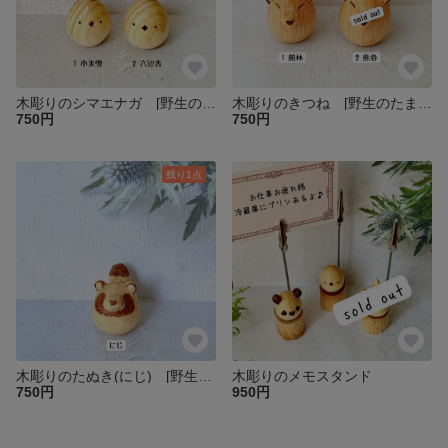
木彫りのシマエナガ [野生のたまご]
木彫りのきつね [野生のたまご]
750円
750円
残り1点
木彫りのたぬき(にじ) [野生のたまご]
木彫りのメモスタンド
750円
950円