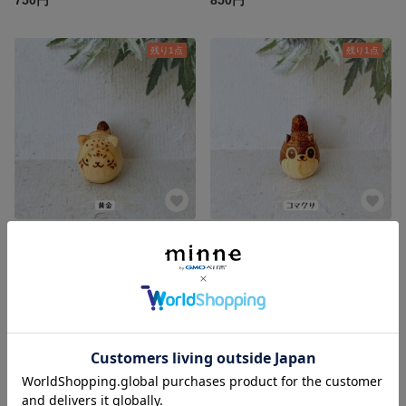
750円
850円
残り1点
残り1点
木彫りのマヌルネコ(黄金) [野生のたまご]
木彫りのエゾモモンガ(コマクサ) [野生のたまご]
750円
850円
残り1点