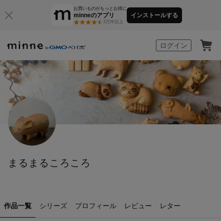
お買いものがもっとお得に
minneのアプリ
インストールする
3万件以上
minne by GMOペパボ
ログイン
まるまるころころ
作品一覧
シリーズ
プロフィール
レビュー
レター