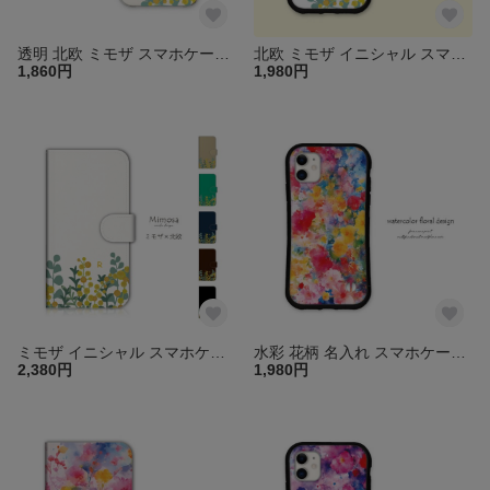
透明 北欧 ミモザ スマホケース iPhone16 15 14 13 SE ほぼ全機種対応 android aquos arrows galaxy スマホカバー 送料無料
北欧 ミモザ イニシャル スマホケース iPhoneケース iphone16e 15 14 13 pro mini SE iface 型 カバー アイフォン グリップケース 送料無料
1,860円
1,980円
ミモザ イニシャル スマホケース 手帳型 カバー ほぼ全機種対応 iPhone16 15 14 13 mini SE android xperia galaxy aquos アイフォン 花 送料無料
水彩 花柄 名入れ スマホケース iPhone16e 15 14 13 pro mini SE グリップケース iPhoneケース アイフォン カバー 名前 送料無料
2,380円
1,980円