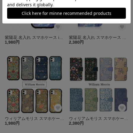
紫陽花 名入れ スマホケース iPhone16 15 14 13 pro mini SE カバー グリップケース iPhoneケース アイフォン iface型 花柄 名前 送料無料
紫陽花 名入れ スマホケース 手帳型 カバー ほぼ全機種対応 iPhone16 15 14 13 pro SE Android Xperia Galaxy AQUOS アンドロイド 花 送料無料
1,980円
2,380円
ウィリアムモリス スマホケース iPhone16 15 14 13 pro mini SE iface型 iPhoneケース カバー グリップケース アイフォン 花 送料無料
ウィリアムモリス スマホケース 手帳型 カバー iPhone17 16 15 14 pro Air SE アイフォン ほぼ全機種対応 Xperia Galaxy AQUOS OPPO 送料無料 花
1,980円
2,380円