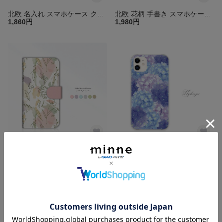
北欧 名入れ スマホケース クリア iPhone17 16 15 14 SE 透明 ほぼ全機種対応 Android Xperia Galaxy AQUOS 5G Pixel カバー 送料無料 リンゴ
北欧 花柄 手書き スマホケース iphone16 15 14 13 pro mini SE iface型 iPhoneケース グリップケース アイフォン カバー 送料無料
1,860円
1,980円
花柄 スマホケース 手帳型 カバー アイフォン ほぼ全機種対応 iPhone16 15 14 13 pro mini se android xperia galaxy aquos 送料無料
紫陽花 名入れ スマホケース クリア iPhone16e 15 14 13 SE ほぼ全機種対応 Android Xperia Galaxy AQUOS 5G Pixel カバー 花 送料無料
2,380円
1,860円
残り1点