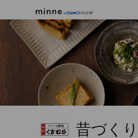
minne by GMOペパボ
昔づくり