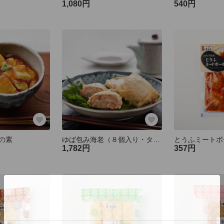
1,080円
540円
の素
ゆば包み海老（８個入り・タレ付き）
1,782円
357円