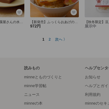
【秋冬限定】豆腐屋さんの水ようかん 栗
【新発売】ふっくらおあげの湯葉あんかけ（２人前）
972円
展示中
1
2
次へ 〉
読みもの
ヘルプセンタ
minneとものづくりと
お知らせ
minne学習帖
ヘルプとガイ
ニュース
利用規約
minneの本
minneのセ