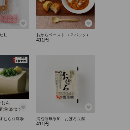
だし
おからペースト （２パック）
411円
食の３重丸 くすむら豆腐湯葉セット
消泡剤無添加 おぼろ豆腐
411円