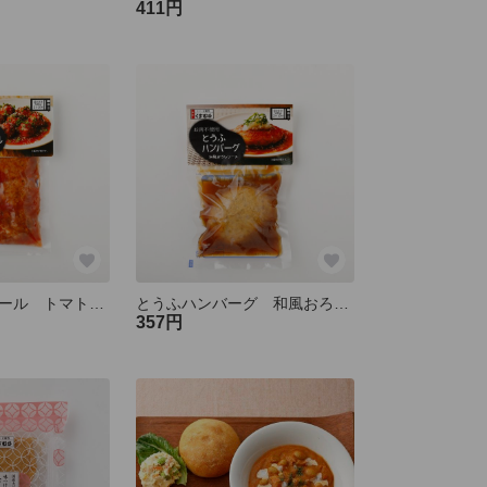
411円
とうふミートボール トマトベジソース
とうふハンバーグ 和風おろしソース
357円