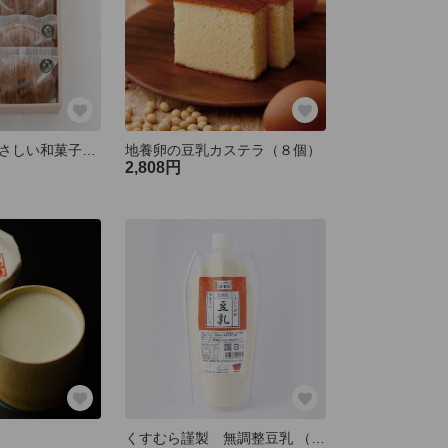
豆腐屋さんのやさしい和菓子詰合せ
地養卵の豆乳カステラ（８個）
2,808円
くすむら謹製 無調整豆乳 （500ml）