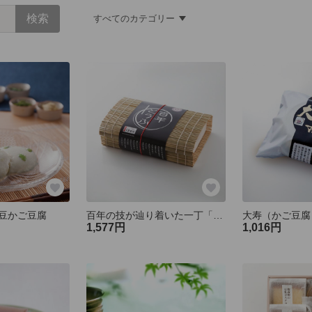
すべてのカテゴリー
豆かご豆腐
百年の技が辿り着いた一丁「百年とうふ」（豆乳かけおぼろ豆腐）｜国産大豆・手寄せ｜ギフト・贈答用
大寿（かご豆腐
1,577円
1,016円