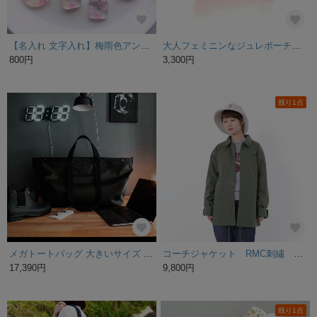
【名入れ 文字入れ】梅雨色アンブレラマーカー＊ペットポトルマーカー＊レジン＊目印＊入園準備＊プチギフト＊クリスマス
大人フェミニンなジュレポーチ ＜バーミリオン＞ 丸ごと洗えるPVC素材のマチありポーチ
800円
3,300円
残り1点
メガトートバッグ 大きいサイズ バッグ キャリーバッグ ボストンバッグ【ブラック】
コーチジャケット RMC刺繡 カーキ/ユニセックス
17,390円
9,800円
残り1点