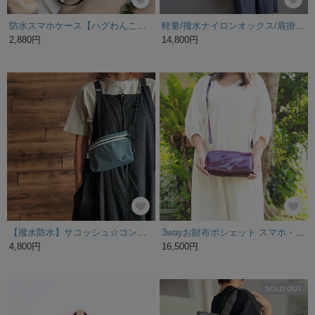
防水スマホケース【ハグわんこ＆にゃんこ】
軽量/撥水ナイロンオックス/肩掛けマチ付きバッグ/A4対応・大容量【ジップポケットジップトートバッグ/クリームイエロー】
2,880円
14,800円
【撥水防水】サコッシュ☆コンパクトなのに仕分け上手☆3WAY/ボディバッグ/サビグリーン
3wayお財布ポシェット スマホ・鍵・カード20枚入る！ポーチ付き パープル
4,800円
16,500円
SOLD OUT