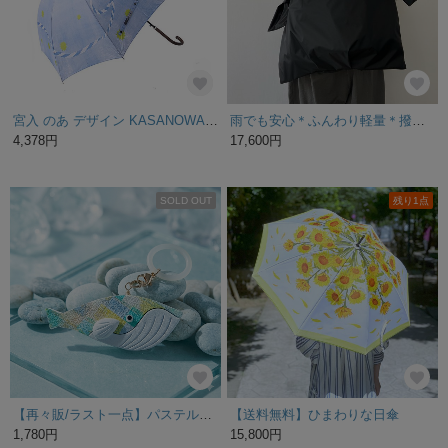
宮入 のあ デザイン KASANOWA-With-傘「黄色星のクッキー」
雨でも安心＊ふんわり軽量＊撥水バッグ＊ナイロン＊2wayビッグサイズショルダー＊A4収納可能
4,378円
17,600円
SOLD OUT
残り1点
【再々販/ラスト一点】パステルクジラのアンブレラマーカー
【送料無料】ひまわりな日傘
1,780円
15,800円