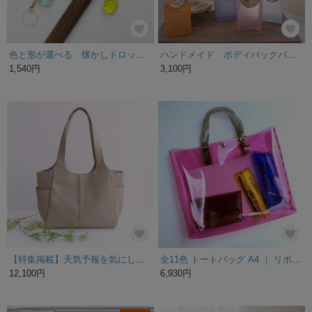
色と形が選べる 懐かしドロップの傘マーカー アンブレラマーカー チャーム めじるしマーカー
ハンドメイド ボディバックバンブーリング バイオレット
1,540円
3,100円
【特集掲載】天気予報を気にしない PVCレザー撥水 大人ベージュのA4の入るすっきりトート
全11色 トートバッグ A4 ｜ リボンハンドル クリアバッグ PVC 透明 クリア ビニール 撥水 メンズ レディース おすすめ 軽量 acp hnd minne店 受注生産 2~4週
12,100円
6,930円