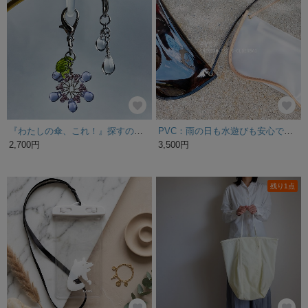
『わたしの傘、これ！』探すのが楽しくなる ガラスしずくの紫陽花アンブレラマーカー ペットボトルマーカー 青 紫 雨 ギフト 贈り物
PVC：雨の日も水遊びも安心できるクリアとマットのサコッシュ ポシェット 防水撥水 ワンシームレス(BM220413)
2,700円
3,500円
残り1点