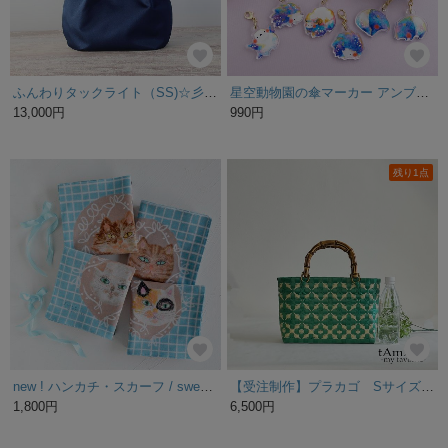
ふんわりタックライト（SS)☆彡ネイビー・受注製作・軽量・ナイロン×レザー
星空動物園の傘マーカー アンブレラマーカー
13,000円
990円
残り1点
new ! ハンカチ・スカーフ / sweet cats 02（チェックブルー） / ギフトにも
【受注制作】プラカゴ Sサイズ/B5 S-330 深緑*ベージュ 2way バンブーハンドル プラカゴバッグ 雨の日バッグ
1,800円
6,500円