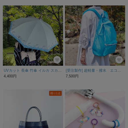
UVカット 長傘 竹傘 イルカ スカイブルー 晴雨兼用 DRiF 日傘 雨傘
[受注製作] 超軽量・撥水 エコバックパック <送料390円>
4,400円
7,500円
残り1点