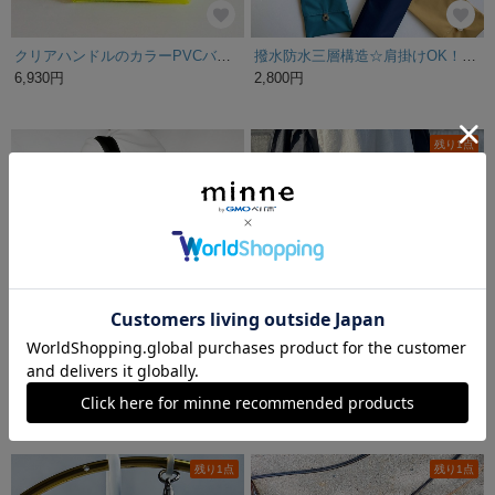
クリアハンドルのカラーPVCバック【イエロー】※受注製作
撥水防水三層構造☆肩掛けOK！晴雨兼用 傘ケース
6,930円
2,800円
残り1点
【防水・撥水】仕事でも遊びでも使える 何でも入るモノプリバッグ カーキ
【日本製】fabw/eオリジナル《実用的にも、オシャレにも着れる♪撥水加工エプロンベスト》
7,800円
8,910円
残り1点
残り1点