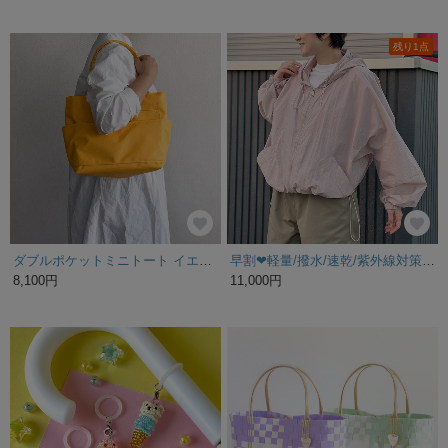
残り1点
ダブルポケットミニトート イエロー / ポリエステル帆布
早割❤︎軽量/撥水/速乾/紫外線対策UVカット/ライトアウタージャケットブルゾン/桜ピンク25005PPF
8,100円
11,000円