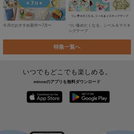
今月のおすすめ新作〜7月〜
つい集めたくなる、シール＆マスキ
ングテープ
特集一覧へ
いつでもどこでも楽しめる。
minneのアプリを無料ダウンロード
App Store からダウンロード
Google P