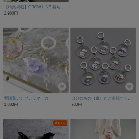
【特集掲載】GROW LINE 持ち手1本取り 撥水ナイロンバッグ / シューズバッグ / 体操服袋 / プールバッグ / 部活バッグ
a.myu人気淡いカーキグリーン撥水オーバーサイズのコートジャケット
2,980円
13,500円
紫陽花アンブレラマーカー
自分のもの（傘）だと主張するうさぎのアンブレラマーカー（ロップ）
1,800円
780円
残り1点