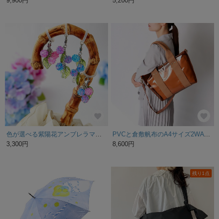
9,900円
5,200円
色が選べる紫陽花アンブレラマーカー 母の日 ギフト 梅雨 傘 目印 マーカー レイングッズ 初夏 紫外線 あじさい
PVCと倉敷帆布のA4サイズ2WAYトートバッグ/帆布のインナーポーチ付き【ブラウン×キャメル】撥水/防水
3,300円
8,600円
残り1点