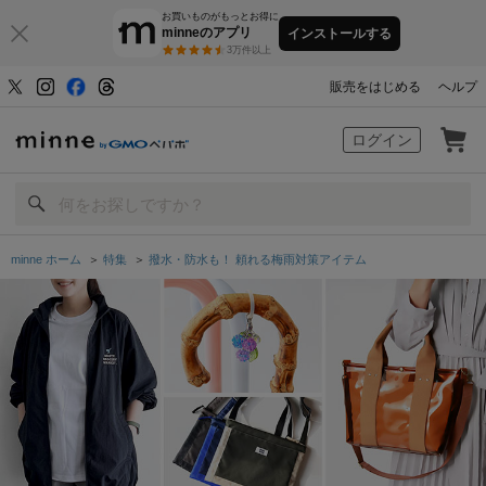
お買いものがもっとお得に
minneのアプリ
インストールする
3万件以上
販売をはじめる
ヘルプ
minne by GMOペパボ
ログイン
minne ホーム
＞
特集
＞
撥水・防水も！ 頼れる梅雨対策アイテム