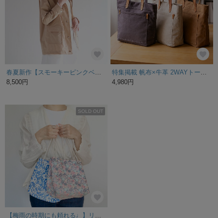
春夏新作【スモーキーピンクベージュ】撥水UV♡軽量きれいめマウンテンパーカー｜裏地付き・通勤・梅雨〜夏対応
特集掲載 帆布×牛革 2WAYトートバッグ 撥水加工 シンプル 定番 ショルダー付き
8,500円
4,980円
SOLD OUT
【梅雨の時期にも頼れる♩】リバティラミネート生地で作ったドローストリングバッグ /ご旅行時のサブバッグにも◎