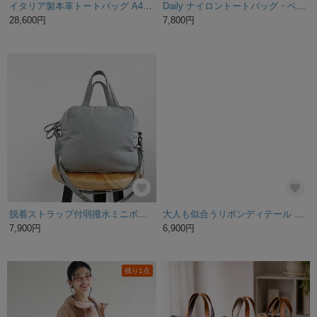
イタリア製本革トートバッグ A4 パソコンが入る 撥水性通勤トートバッグ【ネイビーブルー】レザー
Daily ナイロントートバッグ・ベージュ / 軽量 撥水 2wayショルダー付き 大人シンプル
28,600円
7,800円
脱着ストラップ付弱撥水ミニボストン＜ライトグレー＞
大人も似合うリボンディテール ✴︎..:* フェイクレザーリボンバッグ ベージュ A4サイズ フォーマルにもカジュアルにも♪ 撥水 PVCレザー
7,900円
6,900円
残り1点