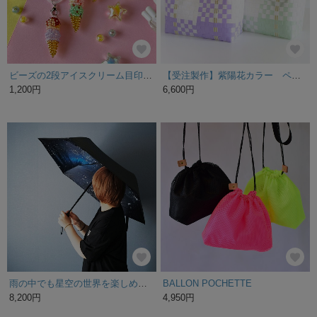
ビーズの2段アイスクリーム目印チャーム/アンブレラマーカー
【受注製作】紫陽花カラー ペールラベンダー/ほんのりミント M 2WAYプラカゴバッグ プラカゴ トートバッグ かごバッグ 梅雨 自立 軽量 軽い 浴衣 着物
1,200円
6,600円
雨の中でも星空の世界を楽しめる、天体総柄（シルバー） 晴雨兼用 折りたたみ傘・日傘（内側プリント・外側ブラック）
BALLON POCHETTE
8,200円
4,950円