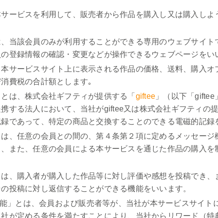
本サービスを利用して、販売者から作品を購入し又は購入しよ
は、当該会員のみが利用することができる専用のウェブサイト
員の登録情報の確認・変更などが操作できるウェブページをい
本サービスサイト上に表示される作品の価格、送料、購入オプ
消費税の合計額とします｡
」とは、株式会社ギフティが提供する「
giftee
」（以下「gift
携する法人において、当社がgiftee又は株式会社ギフティの
記録であって、特定の商品と交換することのできる電磁的記録
とは、任意の会員との間の、第４条第２項に定めるメッセージ
し、また、任意の会員による本サービスを通じた作品の購入を
とは、購入者が購入した作品等に対し評価や感想を投稿でき、
その投稿に対し返信することができる機能をいいます。
ド機能」とは、会員および販売者等が、当社が本サービスサイト
当社が定める条件を満たすことにより、当社からリワード（特