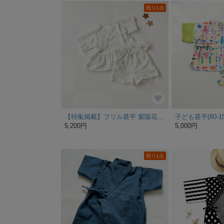
残り1点
【特集掲載】フリル甚平 紫陽花 水色 100
5,200円
5,000円
残り1点