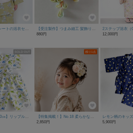
動きやすいセパレートの浴衣セット
【受注製作】つまみ細工 髪飾り 花mini//選べる2色＊お食い初め/七五三/ひな祭り＊和装 着物/ベビークリップ＊＊
2ステップ浴衣（
880円
12,000円
SOLD OUT
残り1点
甚平 【90㎝・100㎝】リップル生地の恐竜柄(白地)
【特集掲載！】No.18 柔らかな輝きのアメリカンフラワー髪飾り•ヘアアクセサリー/こどもの七五三や誕生日、お祭りの浴衣や甚平に合わせて…特別な日にもおすすめ❁
2,850円
5,900円