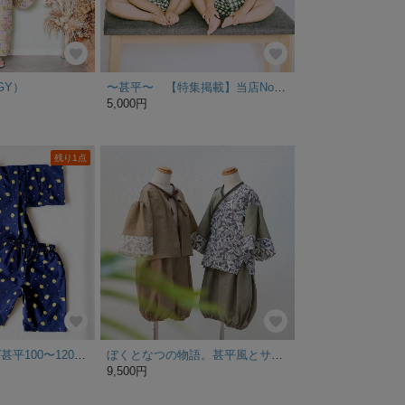
GY）
〜甚平〜 【特集掲載】当店No.1 田舎っ子なチェック柄ベビー甚平 キッズ甚平 グリーン お祭り 夏 寝巻き 80〜110
5,000円
残り1点
レモン柄のキッズ甚平100〜120サイズ
ぼくとなつの物語。甚平風とサマーカーディガンのボタニカルセットアップ / ペンギンのおしり 男の子 キャンプ 梅雨 浴衣 レジャー
9,500円