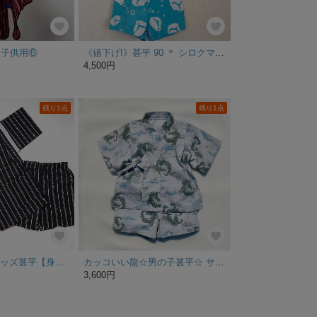
 子供用⑥
《値下げ!》甚平 90 ＊ シロクマの手ぬぐい
4,500円
残り1点
残り1点
꙳⋆ 特集掲載꙳⋆ キッズ甚平【身長88cm〜96cm】
カッコいい龍☆男の子甚平☆ サイズ90〜95「一点もの」
3,600円