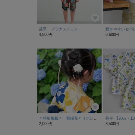
甚平 プラナスドット
4,500円
8,600円
＊特集掲載＊ 紫陽花とリボンの髪飾り 発表会 セレモニー 入学式 卒業式 卒園式 浴衣 夏祭り 七五三
2,000円
3,500円