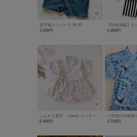
甚平風ロンパース 青 80
3,500円
5,900円
ふんわり甚平 Liberty リバティ生地 Irma イルマ柄 タナローン 女の子・子ども・キッズ・ベビー 出産祝い 80 90 100 110
8,400円
3,700円