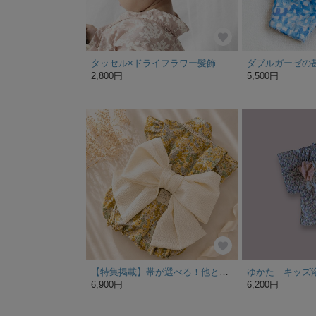
タッセル×ドライフラワー髪飾り 帯飾り 被布飾り / くすみピンク×レッド / 大人こども兼用 / やっとこピン＆安全ピン2way ヘアアクセサリー コサージュ / 成人式 七五三 浴衣 着物
ダブルガーゼの
2,800円
5,500円
【特集掲載】帯が選べる！他と差がつく大きなリボンのベビー浴衣✴︎マスタード✴︎80cm90cm 夏祭り 浴衣デビュー
6,900円
6,200円