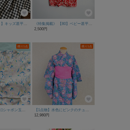
【Lサイズ（120）】キッズ甚平（ギンガムチェック）
《特集掲載》 【80】ベビー甚平 赤いポピー
2,500円
残り1点
残り1点
甚平（90cm）○△□シャボン玉柄・女の子向け○△□夏祭り・夕涼み・お祭りに
【1点物】水色にピンクのチューリップと兵児帯のセット
12,980円