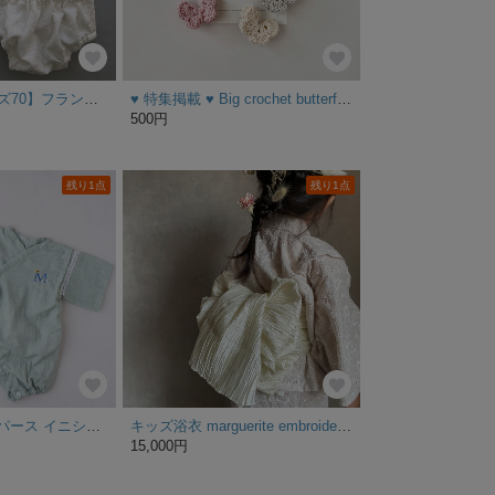
⭐️特集掲載【サイズ70】フランス刺繍生地のベビー甚平 ブルマーパンツ コットン100%
♥︎ 特集掲載 ♥︎ Big crochet butterfly /4.5cm
500円
残り1点
残り1点
ベビー 甚平 ロンパース イニシャル 刺繍 入り | 出産祝い 夏 祭り 帰省 お出かけ着 男の子 女の子 | 赤ちゃんとの初めての夏をノスタルジックに
キッズ浴衣 marguerite embroidery lace pink beige ベビー浴衣 子供浴衣 甚平 兵児帯
15,000円