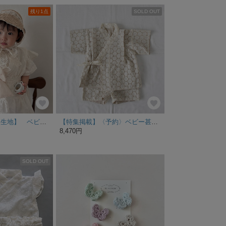
残り1点
SOLD OUT
♡即納♡ 【韓国生地】 ベビー甚平 ハンドメイド ティアードスカート version.
【特集掲載】〈予約〉ベビー甚平 80〜90cm ベージュのサークルレース甚平 赤ちゃん 夏祭り 七夕 出産祝
8,470円
SOLD OUT