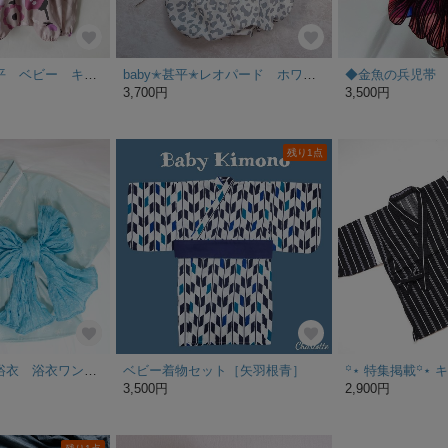
レトロお花の甚平 ベビー キッズ こども 80.90
baby✭甚平✭レオパード ホワイト×グレー
◆金魚の兵児帯
3,700円
3,500円
残り1点
完成品 ベビー浴衣 浴衣ワンピース 浴衣風70〜80サイズ くすみブルー 簡単兵児帯セット
ベビー着物セット［矢羽根青］
3,500円
2,900円