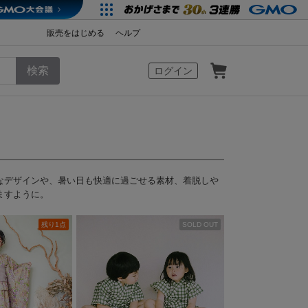
販売をはじめる
ヘルプ
カート
ログイン
なデザインや、暑い日も快適に過ごせる素材、着脱しや
ますように。
残り1点
SOLD OUT