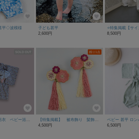
甚平◇波模様
子ども甚平
2,600円
8,500円
SOLD OUT
残り1点
ゆかた キッズ浴衣 ベビー浴衣 ピンク 人気のゆかた
【特集掲載】 被布飾り 髪飾り 2way 七五三 小学生 卒業式 親子コーデ お祝い 着物 浴衣 オーダー可
4,500円
6,500円