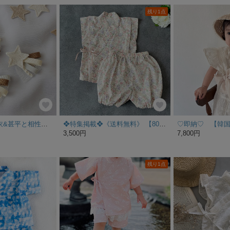
残り1点
〈特集掲載〉浴衣&甚平と相性抜群◎夏祭りや花火大会に♫ くすみカラーの流れ星ベビークリップ | 髪飾り ヘアクリップ
❖特集掲載❖《送料無料》 【80㎝】甚平 (ノースリーブ仕様)チューリップ🌷ピンク
3,500円
7,800円
残り1点