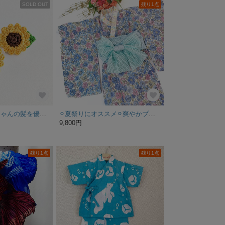
SOLD OUT
残り1点
《特集掲載》赤ちゃんの髪を優しく結う 柔らかいヘアゴム ひまわりベビーヘアゴム
⚪︎夏祭りにオススメ⚪︎爽やかブルーフラワーのセパレート浴衣セット 100〜110サイズ
9,800円
残り1点
残り1点