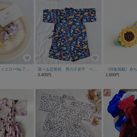
胡蝶蘭S髪飾り イエローNo.7 ドライフラワー髪飾り ヘアパーツ 浴衣 夏祭り 髪飾り ヘアクリップ 七五三 被布飾り 753 七五三髪飾り 造花髪飾り
選べる恐竜柄 男の子甚平 ベビー甚平 子供甚平 【80 90 100 110】
3,400円
1,600円