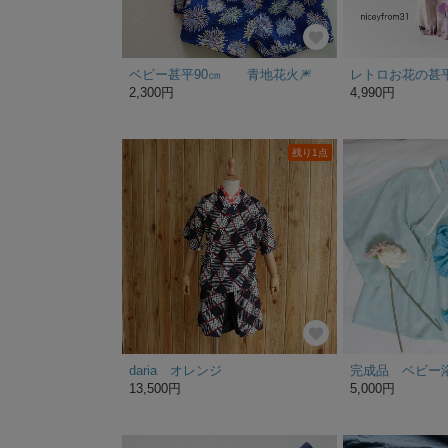
ベビー甚平90㎝ 青地花火🎆
2,300円
4,990円
残り1点
daria オレンジ
13,500円
5,000円