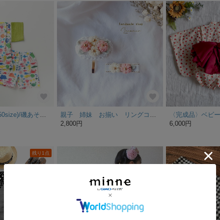
子ども甚平(80-150size)/磯あそび(きみどり)
親子 姉妹 お揃い リングコーデꕤお花のポニーフック&ベビーヘアクリップꕤアプリコット&イエロー
〈完成品〉ベビー浴衣
2,800円
6,000円
残り1点