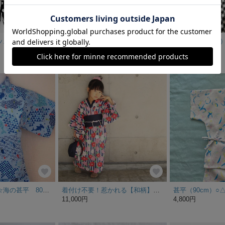
【特集掲載】キッズ甚平 (セパレート) ☆ モノトーン ドット × ストライプ ボーダー (110)
[5日程で発送可能！] オーガンジーの兵児帯 全6色
1,700円
3,600円
☆空色の水族館☆海の甚平 80～110サイズ☆男の子
着付け不要！惹かれる【和柄】こども大人ゆかた3点セット
11,000円
4,800円