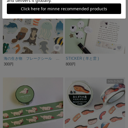
海の生き物 フレークシール 【31種類】【直径約2〜3㎝】
STICKER ( 羊と雲 )
300円
800円
SOLD OUT