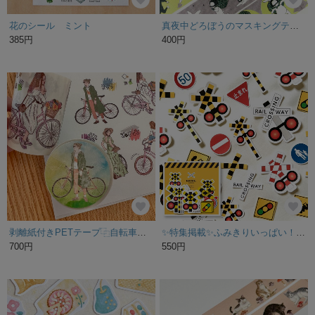
花のシール ミント
真夜中どろぼうのマスキングテープ
385円
400円
剥離紙付きPETテープ⿻自転車女子
✨特集掲載✨ふみきりいっぱい！フレークシール 20P 踏切 踏切グッズ ふみきり
700円
550円