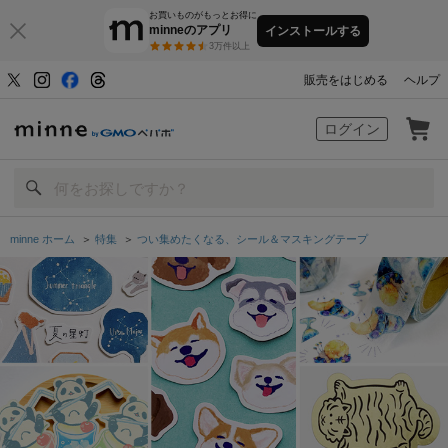
お買いものがもっとお得に
minneのアプリ
インストールする
3万件以上
販売をはじめる
ヘルプ
minne by GMOペパボ
ログイン
minne ホーム
＞
特集
＞
つい集めたくなる、シール＆マスキングテープ