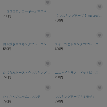
珈琲時間maskingtape +マステカッターセット
シロクマ喫茶店シール
2,200円
468円
月パフェ マスキングテープ
ヤギ紳士のステッカー（大1枚または中2枚）