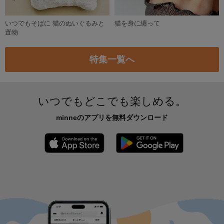
「コロコロ、コーギー」マスキングテープ
700円
目玉焼きマスキングフレークシール60枚
スイーツとドリンクのフレークシール
550円
600円
かじられトースト☆マスキングテープ
ニュ～イキモノ ドット絵 ステッカー エノブ
726円
200円
たくさんのにゃんこマステ
マスキングテープ「ミモザ」
770円
770円