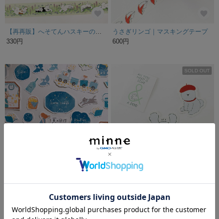
【再再販】へそてんハスキーのマスキングテープ【特集掲載記念SALE】
うさぎリンゴ｜マスキングテープ
330円
600円
SOLD OUT
夏の星灯〻フレークシール
ワンコ・ステッカーのセット（５枚）PAW2
780円
450円
残り1点