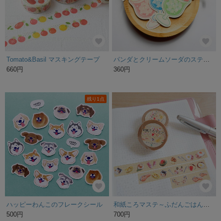
Tomato&Basil マスキングテープ
パンダとクリームソーダのステッカー
660円
360円
残り1点
ハッピーわんこのフレークシール
和紙ころマステ～ふだんごはん編～
500円
700円