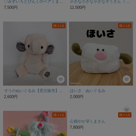
シロクマさん
ハチワレのサバ白猫 ぬいねこ
8,600円
9,900円
残り1点
残り1点
ミスターチキン （再販）
いつでもいっしょ♪ マルプー 犬のぬいぐるみ 【受注制作】贈り物
5,800円
6,800円
SOLD OUT
残り1点
おべんとの町の住人☆うめちゃん(梅) ニッコリおにぎりぬいぐるみ
3,200円