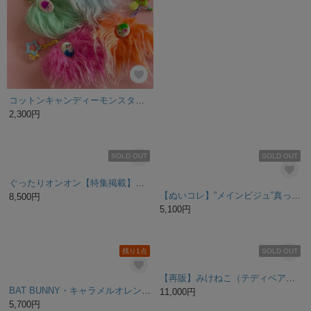
ぬいぐるみ『へんもこ』
1,700円
SOLD OUT
SOLD OUT
パンプキンちゃん
ぷくぬい【大】:桜文鳥:抱っこサイズ:手縫い文鳥のぬいぐるみ
2,800円
7,700円
残り1点
SOLD OUT
【アルパカ原毛 100%】らっこ秘密のポケット付き おすわりラッコ♡ ニードルフェルト ぬいぐるみ ふわふわ 癒しグッズ かわいい動物
クリーム色のテディベア
34,000円
4,200円
SOLD OUT
SOLD OUT
♡みずいろとぴんくのペアくまちゃん♡
小さな小さな小さなぞうさん《 No.1 》（ミニチュアぬいぐるみ）