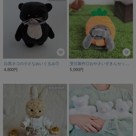
コットンキャンディーモンスター ぬいぐるみキーリング 𓊈グリーン𓊉
2,300円
SOLD OUT
SOLD OUT
ぐったりオンオン【特集掲載】 ぬいぐるみ
【ぬいコレ】”メインビジュ”真っ白シロちゃん♡ 白猫さん 手のひらサイズのぬいぐるみ♡①
8,500円
5,100円
残り1点
SOLD OUT
【再販】みけねこ（テディベアタイプ・minne限定の新作）
BAT BUNNY・キャラメルオレンジ【レトロカラー コレクション】ぬいぐるみキーホルダー
11,000円
5,700円