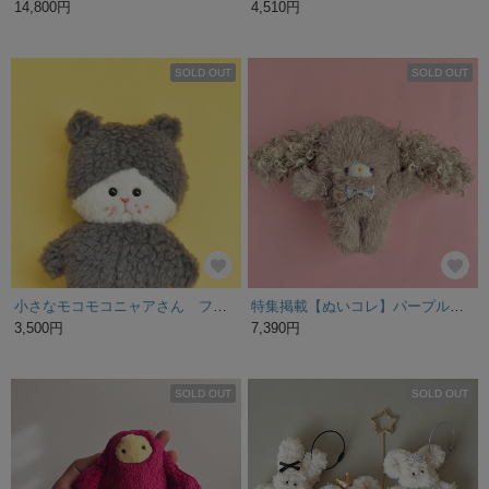
14,800円
4,510円
SOLD OUT
SOLD OUT
小さなモコモコニャアさん フムフムVer.グレー
特集掲載【ぬいコレ】パープルアイのキャンディ君。クルクルくせっ毛ロップ♡手のひらサイズのぬいぐるみ♡②
3,500円
7,390円
SOLD OUT
SOLD OUT