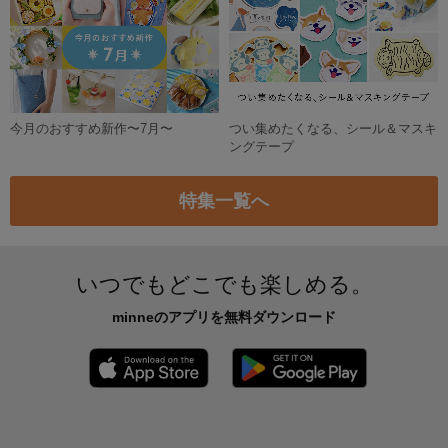
(16cm)ナチュラルうさぎさん
こんぺいとうの森のいつものくまさん ぬいぐるみ テディベア
7,700円
5,000円
残り1点
SOLD OUT
たぷたぷさん (コアラ)
3,500円
秋の味覚まつり♫どうぶつたちのmogmogチャーム＊プリンアラモードとうさぎさん【受注制作】
6,700円
SOLD OUT