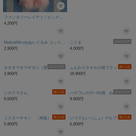
ファンタジーレイディ！ピンクファーの娘 色白タイプ ぬいぐるみ 人形 女の子
巾着ベア3
4,200円
1,500円
SOLD OUT
Melty&Micotyぬいぐるみ コックのメルティ
こぐま
2,900円
4,000円
SOLD OUT
残り1点