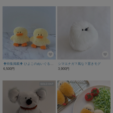
🐥特集掲載🐥 ひよこのぬいぐるみ【10cmサイズ ぬいぐるみ】
シマエナガ？風な？置きモグ
6,500円
3,900円
SOLD OUT