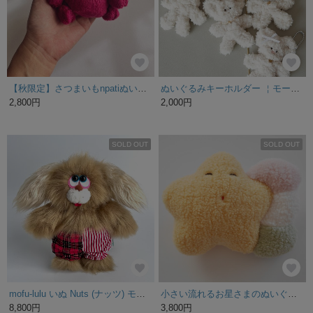
【秋限定】さつまいもnpatiぬいぐるみmini
ぬいぐるみキーホルダー ￤モールドール ￤モール人形 ￤バッグチャーム ￤くま￤うさぎ
2,800円
2,000円
SOLD OUT
SOLD OUT
mofu-lulu いぬ Nuts (ナッツ) モフモフでポップな犬のぬいぐるみ ぬいコレ 25㎝ 秋 Autumn レトロ 自立
小さい流れるお星さまのぬいぐるみ
8,800円
3,800円