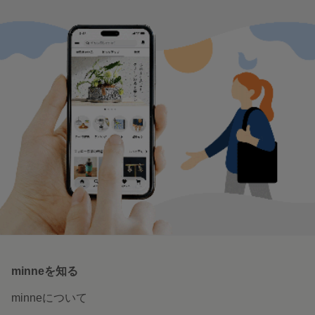
【minne限定】もちもちドーナツ と もふもふビションフリーゼさん 羊毛フェルト ぬいコレ
6,200円
作品をもっと見る
新着特集
なに入れる？カラビナ付きミニポー
大人のサマーブラックコーデ
チ