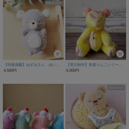
SOLD OUT
【特集掲載】ねずみさん ぬいぐるみ おねむ ライトモスブルー
【受注制作】青森りんごシリーズ3 こぎん刺しのテディベアS 総刺しこぎんクマ 金星
4,500円
6,000円
SOLD OUT