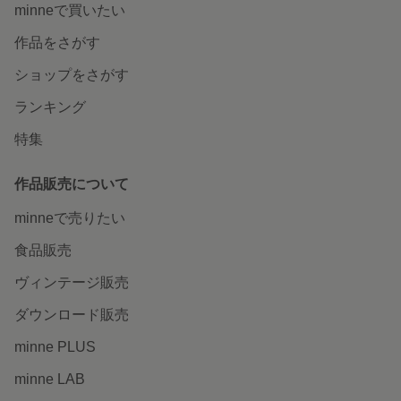
今月のおすすめ新作〜7月〜
つい集めたくなる、シール＆マスキ
ングテープ
特集一覧へ
いつでもどこでも楽しめる。
minneのアプリを無料ダウンロード
App Store からダウンロード
Google P