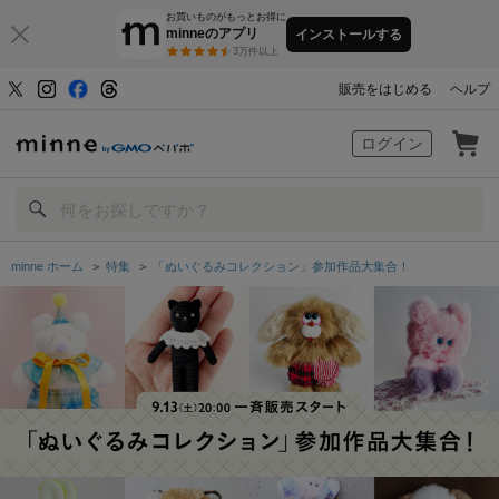
お買いものがもっとお得に
minneのアプリ
インストールする
3万件以上
販売をはじめる
ヘルプ
minne by GMOペパボ
ログイン
minne ホーム
＞
特集
＞
「ぬいぐるみコレクション」参加作品大集合！