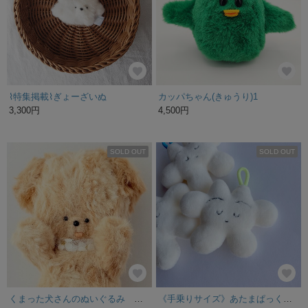
⌇特集掲載⌇ぎょーざいぬ
カッパちゃん(きゅうり)1
3,300円
4,500円
SOLD OUT
SOLD OUT
くまった犬さんのぬいぐるみ 羊毛フェルト ぬいコレ
《手乗りサイズ》あたまぱっくりくんのぬいぐるみ（コード付き）