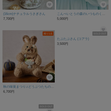
SOLD OUT
SOLD OUT
ぽん丸ちゃん(ピンク)
【特集掲載】白いおなかのハチワレ猫のぬいぐるみ♡
4,400円
4,000円
SOLD OUT
SOLD OUT
チェックのパンツのくまさん くまのぬいぐるみ ぬいぐるみ テディベア
mofu-lulu いぬ (Bubble) バブル モフモフでポップな犬のぬいぐるみ ぬいコレ 25㎝ カラフル ビタミンカラー レトロ 自立
14,000円
8,500円
SOLD OUT
SOLD OUT
小さいお星さまのぬいぐるみ(にっこりのお顔)
モースムースのぬいぐるみ（ベージュの子）
2,800円
8,800円
SOLD OUT
SOLD OUT