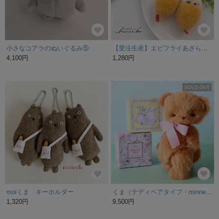
小さなコアラのぬいぐるみ⑤
【受注生産】エビフライあざらし🍤のぬいぐるみ 手のひらサイズ ポンポン キーホルダー加工可 プレゼント フェイクフード ぬい活
4,100円
1,280円
SOLD OUT
moiくま キーホルダー
くま（テディベアタイプ・minne限定の新作）
1,320円
9,500円