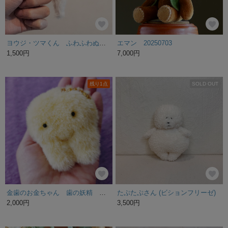
ヨウジ・ツマくん ふわふわぬいぐるみ
エマン 20250703
1,500円
7,000円
残り1点
SOLD OUT
金歯のお金ちゃん 歯の妖精 もふもふ toothfairy
たぷたぷさん (ビションフリーゼ)
2,000円
3,500円