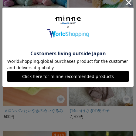
【受注生産】クリームソーダのふれんず«カラフル»
テディベア はちみつ好きの森のこぐま
3,000円
23,000円
SOLD OUT
SOLD OUT
メロンパンたいやきのぬいぐるみ
(14cm)うさぎの男の子
500円
7,700円
残り1点