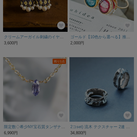
クリームアーガイル刺繍のイヤリング/ピアス
ゴールド【10色から選べる】推しカラー：宝石みたいな透明感のあるレジンリング 推し活リング サージカルステンレス ニッケルフリー アレルギー起こりにくい
3,600円
2,000円
残り1点
限定数◇希少NY宝石質タンザナイトAAAマーキスネックレス SV925/サージカル/最高品質
2コset) 流木 テクスチャー 2連 ペア リング シルバー925
6,990円
34,800円