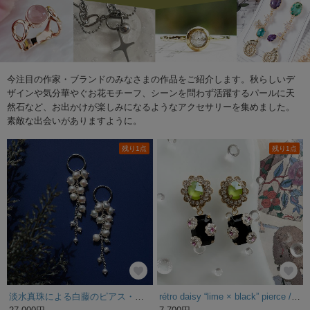
今注目の作家・ブランドのみなさまの作品をご紹介します。秋らしいデ
ザインや気分華やぐお花モチーフ、シーンを問わず活躍するパールに天
然石など、お出かけが楽しみになるようなアクセサリーを集めました。
素敵な出会いがありますように。
残り1点
残り1点
淡水真珠による白藤のピアス・サージカルステンレス・イヤリング可 ～白藤（しらふじ）
rétro daisy “lime × black” pierce / earring