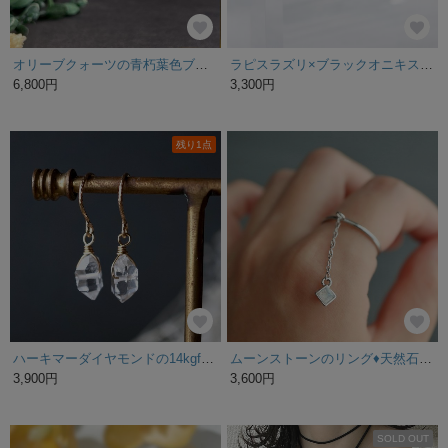
オリーブクォーツの青朽葉色ブーケピアス 14KGF 受注制作
ラピスラズリ×ブラックオニキス リング １２月誕生石
6,800円
3,300円
残り1点
ハーキマーダイヤモンドの14kgfピアス ハーキマー ダイヤモンド 天然石 透明 クリア 金属アレルギー対応 ピアス プチギフト メンズ ゴールド サージカルステンレス ギフト 夏 父の日 水面 秋
ムーンストーンのリング♦︎天然石♦誕生石♦サージカルステンレス【ice】
3,900円
3,600円
SOLD OUT