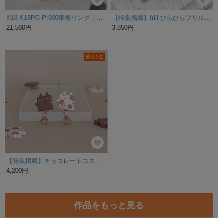
K18 K18PG Pt900華奢リング｜槌目 重ね付けにも シンプル つけっぱなし 18金 ゴールド プラチナ ピンクゴールド 鏡面 プレゼント シルバーリング１本プレゼント
【特集掲載】frill ひらひらフリル ピアス/イヤリング グリーン 樹脂粘土
21,500円
3,850円
残り1点
【特集掲載】チョコレートコスモスのネコパズルイヤリング/ピアス. 猫 ブラウン 茶色 花
4,200円
作品をもっと見る