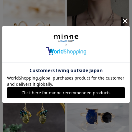
イニシャル×推しカラーリング ＜レッド＞【サイズフリー】No.220 推し活 赤 イニシャルリング
特集掲載【romantic pearl necklace】パールチャームのステンレスネックレス
2,800円
4,400円
SOLD OUT