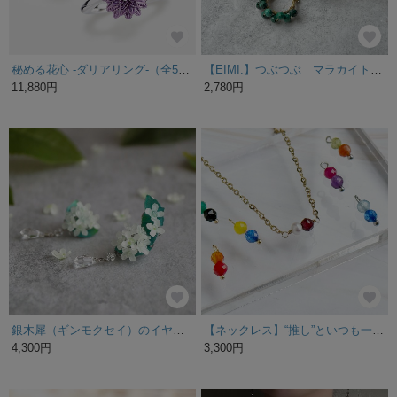
秘める花心 -ダリアリング-（全5色）
【EIMI.】つぶつぶ マラカイト【チタンピアス★イヤリング★イヤーカフ】
11,880円
2,780円
銀木犀（ギンモクセイ）のイヤーカフ
【ネックレス】“推し”といつも一緒｜2粒から選べる カスタムアクセサリー Color Me Stone アレルギー対応
4,300円
3,300円