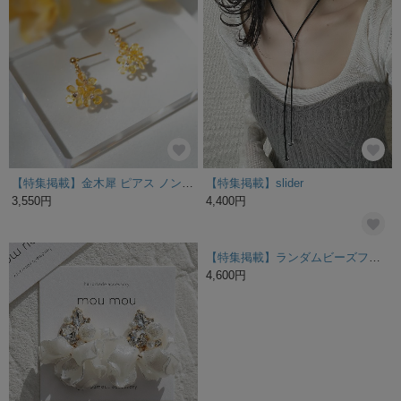
【特集掲載】金木犀 ピアス ノンホールピアス イヤリング 揺れる きんもくせい キンモクセイ 小さめ 花 透明感 普段使い おしゃれ 9月 10月 イエロー 秋 橙 プレゼント
【特集掲載】slider
3,550円
4,400円