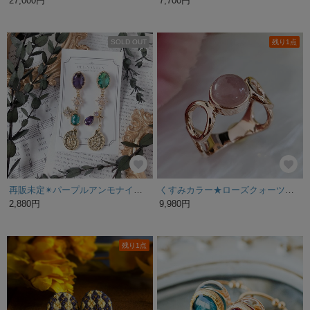
27,000円
7,700円
SOLD OUT
残り1点
再販未定✴︎パープルアンモナイト ピアスorイヤリング
くすみカラー★ローズクォーツ ラウンド8mmマルマルリング H-204
2,880円
9,980円
残り1点