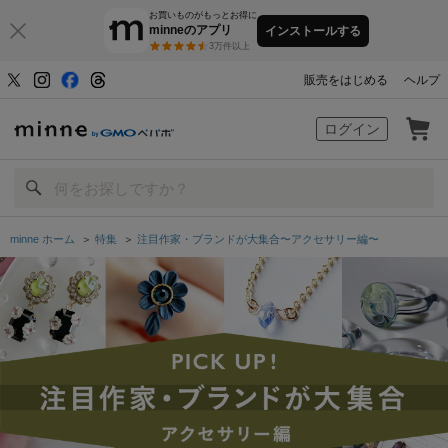
お買いものがもっとお得に
minneのアプリ
インストールする
3万件以上
販売をはじめる
ヘルプ
minne by GMOペパボ
ログイン
minne ホーム
＞
特集
＞
注目作家・ブランドが大集合〜アクセサリー編〜