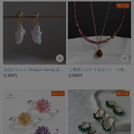
残り1点
おばけちゃん Draugur earring 金継ぎゴースト バロックパール 淡水真珠ピアス・イヤリング ハロウィン
ご褒美にも◎ ２点セット・小粒ガーネットと一粒ガーネット ネックレスセット サージカルステンレス 重ね付け
6,380円
9,580円
残り1点
残り1点