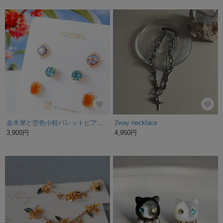
金木犀と空色小粒パレットピアス/イヤリング スワロフスキー 秋 ガラス セット 贈り物 敬老の日 ミモザ
2way necklace
3,900円
4,950円