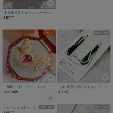
【 特集掲載 】ホワイトパールフラワー 【 ﾋﾟｱｽ / ｲﾔﾘﾝｸﾞ】 金属アレルギー サージカルステンレス ニッケルフリー ウェディング ブライダル 結婚式 前撮り 花 フラワー
【特集掲載】ランダムビーズフープピアス/イヤリング 痛く無い ゴールド 軽い フォーマル 誕生日 プレゼント ギフト 可愛い 大人 結婚式 シンプル ラッピング ウエディング 秋 冬
3,500円
4,600円
残り1点
SOLD OUT
「胡蝶」K18 ルビー リング 純愛 女性 女王 0.48ct
「緑の記憶は風にゆれる」ピアス
130,000円
3,500円
SOLD OUT
SOLD OUT