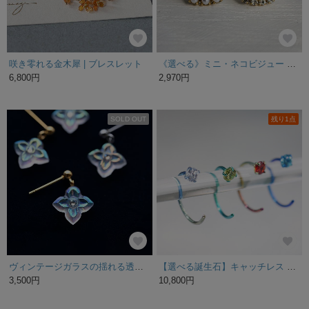
咲き零れる金木犀 | ブレスレット
《選べる》ミニ・ネコビジュー イヤリング・ピアス ◆ 黒猫 白猫 シェル 白蝶貝 黒蝶貝 サージカルステンレス ニッケルフリー
6,800円
2,970円
SOLD OUT
残り1点
ヴィンテージガラスの揺れる透明な花ピアス／ノンホールピアス［オーロラマットA］サージカルステンレス／チタン
【選べる誕生石】キャッチレス 色と石が選べるチタン製ピアス 結 両耳用
3,500円
10,800円