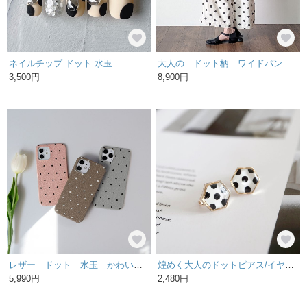
ネイルチップ ドット 水玉
大人の ドット柄 ワイドパンツ （ベージュ） Linen-Blend Wide-Leg Pants (Beige)
3,500円
8,900円
レザー ドット 水玉 かわいい 全機種対応 本革 スマホケース アンドロイド iPhone AQUOS Galaxy Xperia Googlepixel OPPO #mm00001075
煌めく大人のドットピアス/イヤリング
5,990円
2,480円