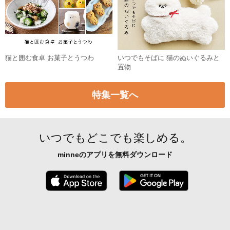
猫と囲む食卓 お菓子とうつわ
いつでもそばに 猫のぬいぐるみと
置物
特集一覧へ
いつでもどこでも楽しめる。
minneのアプリを無料ダウンロード
App Store からダウンロード
Google P