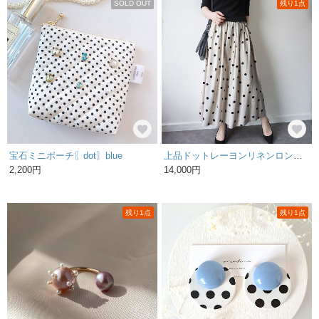
SOLD OUT
残り1点
宝石ミニポーチ〖dot〗blue
上品ドットレーヨンリネンロングスカート
2,200円
14,000円
残り1点
残り1点