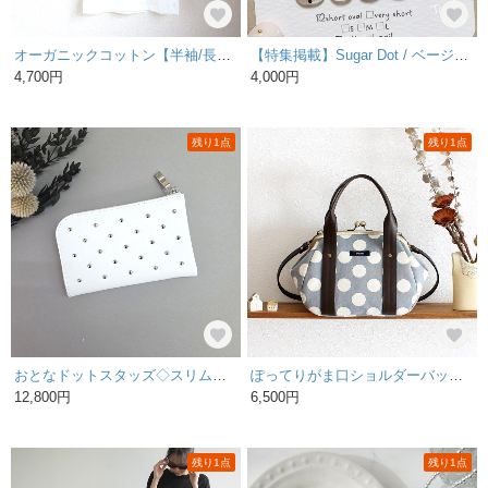
オーガニックコットン【半袖/長袖】「 fuwa fuwa dot（ チャコール & ミルクブラウン × ナチュラル ）」Ｔシャツ
【特集掲載】Sugar Dot / ベージュのうるうるマグネットドットネイル
4,700円
4,000円
残り1点
残り1点
おとなドットスタッズ◇スリムで軽いミニ財布（ホワイト）10枚カードタイプ◇高級牛革スムースレザー【送料無料】
ぽってりがま口ショルダーバッグ：ドット（ブルーグレー×キナリ）
12,800円
6,500円
残り1点
残り1点