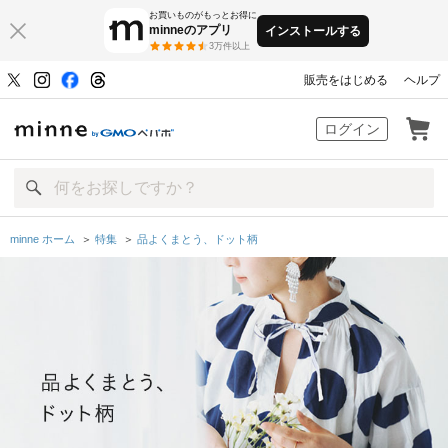
お買いものがもっとお得に
minneのアプリ
インストールする
3万件以上
販売をはじめる
ヘルプ
minne by GMOペパボ
ログイン
minne ホーム
＞
特集
＞
品よくまとう、ドット柄