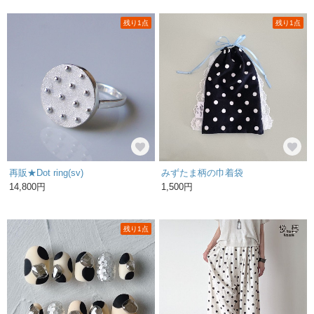
残り1点
残り1点
再販★Dot ring(sv)
みずたま柄の巾着袋
14,800円
1,500円
残り1点