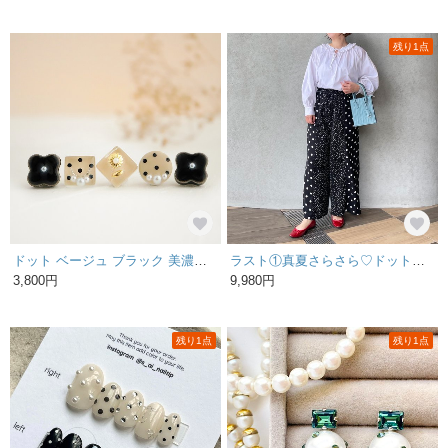
残り1点
ドット ベージュ ブラック 美濃焼 ガラス 花 ピアス イヤリング 陶器 小ぶり パール ピアス
ラスト①真夏さらさら♡ドット柄UVカット ゆったりパンツ♡ウエストゴム♡冷感接触【FREE】旅行 KMC-761 163040
3,800円
9,980円
残り1点
残り1点