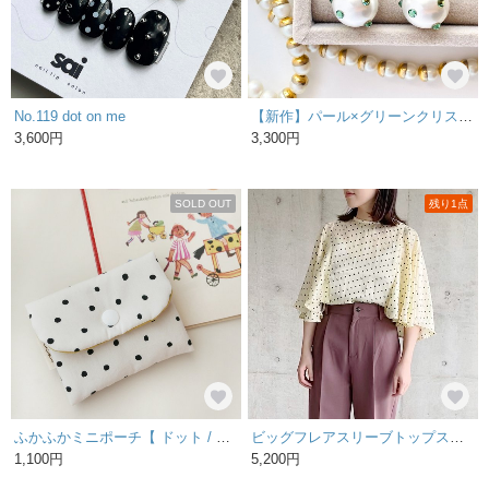
No.119 dot on me
【新作】パール×グリーンクリスタル ピアス/イヤリング ホワイト シルバー 結婚式 入学式 ギフト 大人可愛い
3,600円
3,300円
SOLD OUT
残り1点
ふかふかミニポーチ【 ドット / オフホワイト 】
ビッグフレアスリーブトップス＊ドット
1,100円
5,200円