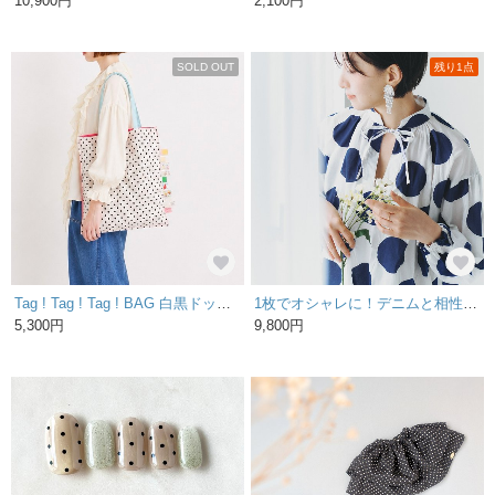
10,900円
2,100円
SOLD OUT
残り1点
Tag ! Tag ! Tag ! BAG 白黒ドット × マゼンダピンク 【 大きめ マチなし トートバッグ サブバッグ 】
1枚でオシャレに！デニムと相性バッチリのリボン ブラウス 80ローン マーブル 水玉 ドット ホワイト×ネイビー
5,300円
9,800円