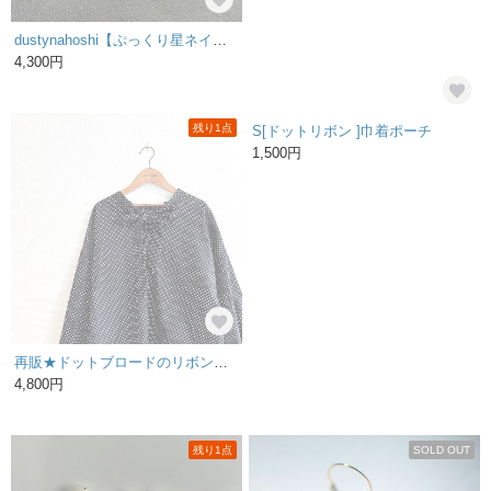
dustynahoshi【ぷっくり星ネイルチップ｜くすみブルー×ドット×リボン 大人かわいい ニュアンスネイル 個性派ネイル サイズオーダー】
【送料無料】可愛い 本革 巾着バッグ パール ブラック
4,300円
5,900円
残り1点
再販★ドットブロードのリボンタイプルオーバー/モノトーンドット
S[ドットリボン ]巾着ポーチ
4,800円
1,500円
残り1点
SOLD OUT