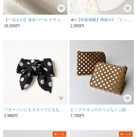
【一点もの】淡水パール ナチュラルカラー /ドットパール /14kgfフォークリング
★b【特集掲載】再販✕2 "ドットで遊ぶAccessories…" 水色 春 初夏 ドット×ブルー ピアス／イヤリングe
18,500円
2,000円
♡ターバンにもスカーフにもなる♡使い方色々♪ 【保冷剤が2個入るポケット付き】水玉模様 ドット柄のネッククーラー ヘアバンド リボン 上質リネン素材
ピッグスキンのスリムなミニ財布 みずたまカフェオレ
3,980円
7,700円
残り1点
残り1点