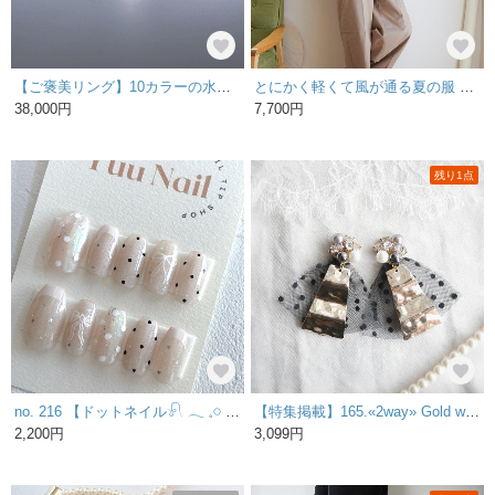
【ご褒美リング】10カラーの水玉リング（太）
とにかく軽くて風が通る夏の服 Aタイプ｜ プルオーバーブラウス｜ ブラウン地大リップル×黒大ドット｜ Tシャツ上位互換
38,000円
7,700円
残り1点
no. 216 【ドットネイル𓍯 𓂃 𓈒𓏸 】マグネット ドット リボン 春ネイル フレンチ 結婚式
【特集掲載】165.«2way» Gold wave plate × dot tulle ribbonピアス✴イヤリング パールビジュー結婚式大ぶり揺れる大人上品グレーブラック黒ゴールドットリボン
2,200円
3,099円