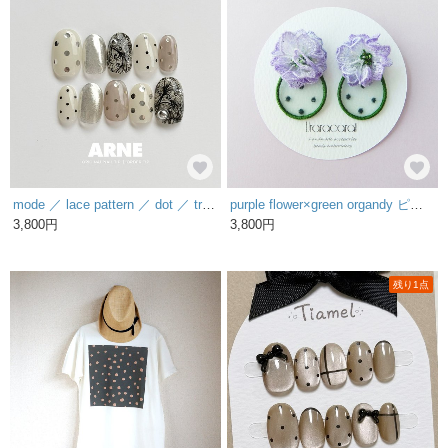
mode ／ lace pattern ／ dot ／ trend ／ mirror
purple flower×green organdy ピアス/イヤリング
3,800円
3,800円
残り1点