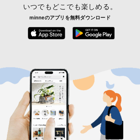
いつでもどこでも楽しめる。
minneのアプリを無料ダウンロード
App Store からダウンロード
Google P