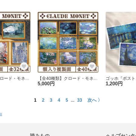
【全32種類】クロード・モネ『建築風景画』複製画《額入り》
【全40種類】クロード・モネ『睡蓮』複製画《額入り》
5,000円
1,200円
1
2
3
4
5
...
33
次へ 〉
覧
読みもの
ヘルプセンタ