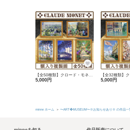
【全50種類】クロード・モネ『自然/風景画.2』複製画《額入り》
5,000円
5,000円
minne ホーム
＞
〜ART❖MUSEUM〜※お知らせあり※ の作品一
minneを知る
作品販売について