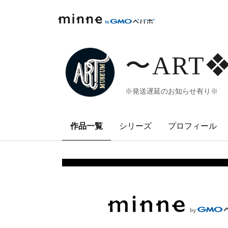
minne by GMOペパボ
〜ART
※発送遅延のお知らせ有り※
作品一覧
シリーズ
プロフィール