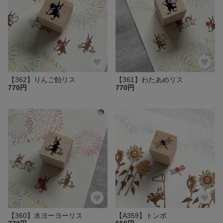
【362】りんご飴リス
【361】わたあめリス
770円
770円
【360】水ヨーヨーリス
【A359】トンボ