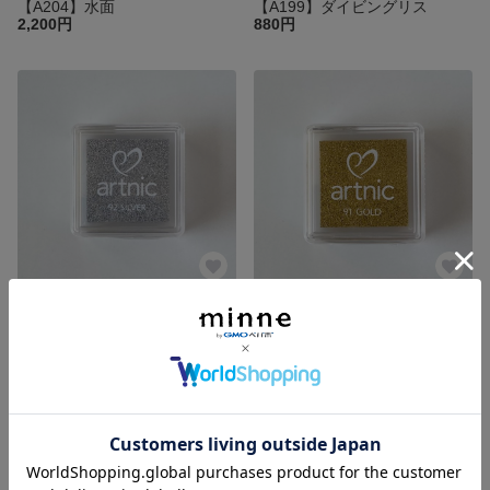
【A204】水面
【A199】ダイビングリス
2,200円
880円
アートニック「SILVER」 インクパッド
アートニック「GOLD」 インクパッド
330円
330円