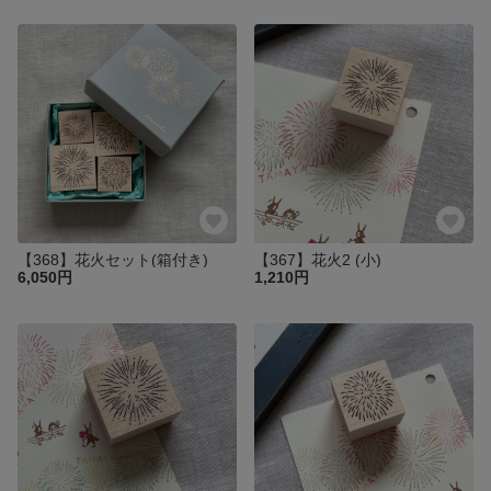
【368】花火セット(箱付き)
【367】花火2 (小)
6,050円
1,210円