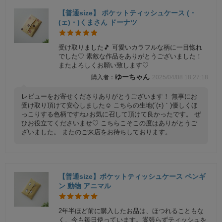
【普通size】 ポケットティッシュケース (・
(ェ)・)くまさん ドーナツ
受け取りました🎵 可愛いカラフルな柄に一目惚れ
でした♡ 素敵な作品をありがとうございました！
またよろしくお願い致します♡
ゆーちゃん
2025/04/08 18:27:18
レビューをお寄せくださりありがとうございます！ 無事にお
受け取り頂けて安心しました☺️ こちらの生地(´(ｪ)｀)優しくほ
っこりする色柄ですね♪お気に召して頂けて良かったです。 ぜ
ひお役立てくださいませ♡ こちらこそこの度はありがとうご
ざいました。 またのご来店をお待ちしております。
【普通size】ポケットティッシュケース ペンギ
ン 動物 アニマル
2年半ほど前に購入したお品は、ほつれることもな
く、今も毎日使っています。嵩張らずティッシュを