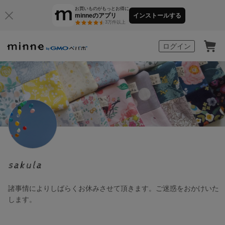
お買いものがもっとお得に
minneのアプリ
インストールする
3万件以上
minne by GMOペパボ
ログイン
sakula
諸事情によりしばらくお休みさせて頂きます。ご迷惑をおかけいた
します。