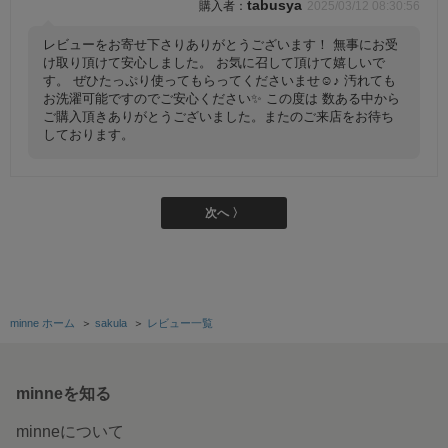
tabusya
2025/03/12 08:30:56
レビューをお寄せ下さりありがとうございます！ 無事にお受
け取り頂けて安心しました。 お気に召して頂けて嬉しいで
す。 ぜひたっぷり使ってもらってくださいませ☺️♪ 汚れても
お洗濯可能ですのでご安心ください✨ この度は 数ある中から
ご購入頂きありがとうございました。またのご来店をお待ち
しております。
次へ 〉
minne ホーム
＞
sakula
＞
レビュー一覧
minneを知る
minneについて