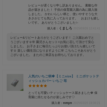
レビューが遅くなり申し訳ありません。 素敵な作
品が届きました！ 子供の保育園入園の為に購入致
しました。 かわいらしい柄と、使いやすそうな大
きさがとても気に入っております。 おまけも嬉し
いです。 ありがとうございました✨
くましろ
2025/03/26 12:41:41
レビュー&リピートありがとうございます！ ご入園おめでと
うございます☺️🌸 園児さんセット⭐️お気に召して頂けて安心
しました。 お子さまに毎日たっぷりお使い頂けたら嬉しいで
す☺️ 楽しい園生活になりますように🌸 こちらこそありがとう
ございました。 またのご来店をお待ちしております。
人気のいちご柄🍓【ミニsize】 ミニポケットテ
ィッシュカバー いちご 苺
とっても可愛いティッシュケース届きました🍓 保
育園に持たせるのが楽しみです♡
nmyn
2025/03/25 19:36:21