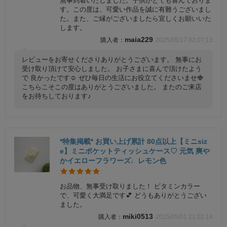
無事到着いたしました。子供がとても喜んでおりま
す。この度は、可愛い作品を誠に有難うございまし
た。また、ご縁がございましたら宜しくお願いいた
します。
maia229
2025/05/17 02:07:13
レビューをお寄せくださりありがとうございます。 無事にお
受け取り頂けて安心しました。 お子さまに喜んで頂けたよう
で 良かったです☺️ ぜひ毎日の生活にお役立てくださいませ🍓
こちらこそこの度はありがとうございました。 またのご来店
をお待ちしております♪
*特集掲載* お買い上げ累計 80点以上【ミニsiz
e】ミニポケットティッシュケース♡ 元気 爽や
かイエローフラワーズ♩レモン色
お品物、無事受け取りました！ ビタミンカラー
で、可愛く大満足です💕 どうもありがとうござい
ました。
miki0513
2025/05/01 21:02:14