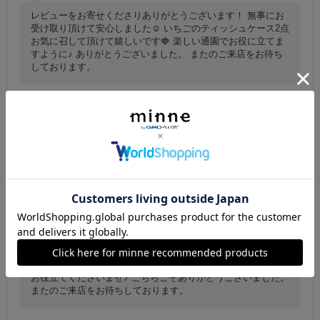
レビューをお寄せくださりありがとうございます！ 無事にお
受け取り頂けて安心しました☺️ いちごのティッシュケース2点
お気に召して頂けて嬉しいです🍓 楽しい通園でお役に立てま
すように♪ ありがとうございました。 またのご来店をお待ち
しております。
【ミニsize】キッズ ポケットティッシュケース
ミニポケットティッシュ 入れ ○入園 入学○くま
まみれ クマ
対応もとても早く、可愛いのが届きました！ あり
がとうございました！
maa13579
2025/03/24 13:48:34
レビューをお寄せくださりありがとうございます！ お気に召
して頂けて良かったです☺️ くまさんティッシュケース🐻ぜひ
お役立てくださいませ♪ こちらこそありがとうございました。
またのご来店をお待ちしております。