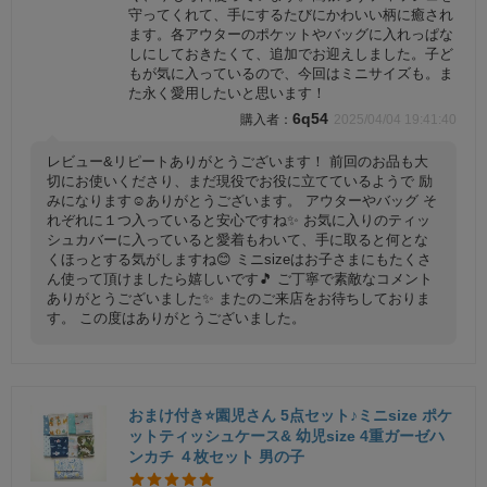
守ってくれて、手にするたびにかわいい柄に癒され
ます。各アウターのポケットやバッグに入れっぱな
しにしておきたくて、追加でお迎えしました。子ど
もが気に入っているので、今回はミニサイズも。ま
た永く愛用したいと思います！
6q54
2025/04/04 19:41:40
レビュー&リピートありがとうございます！ 前回のお品も大
切にお使いくださり、まだ現役でお役に立てているようで 励
みになります☺️ありがとうございます。 アウターやバッグ そ
れぞれに１つ入っていると安心ですね✨ お気に入りのティッ
シュカバーに入っていると愛着もわいて、手に取ると何とな
くほっとする気がしますね😊 ミニsizeはお子さまにもたくさ
ん使って頂けましたら嬉しいです🎵 ご丁寧で素敵なコメント
ありがとうございました✨ またのご来店をお待ちしておりま
す。 この度はありがとうございました。
おまけ付き⭐️園児さん 5点セット♪ミニsize ポケ
ットティッシュケース& 幼児size 4重ガーゼハ
ンカチ ４枚セット 男の子