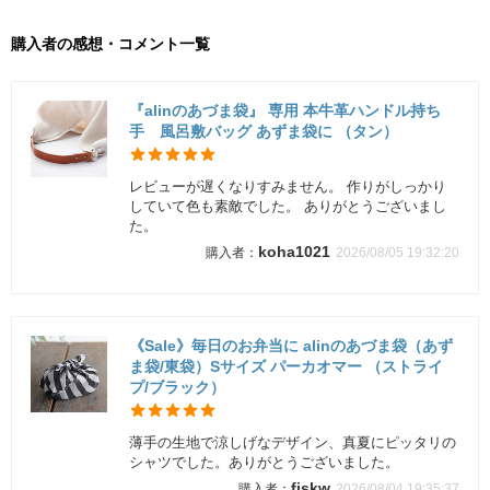
購入者の感想・コメント一覧
『alinのあづま袋』 専用 本牛革ハンドル持ち
手 風呂敷バッグ あずま袋に （タン）
レビューが遅くなりすみません。 作りがしっかり
していて色も素敵でした。 ありがとうございまし
た。
koha1021
2026/08/05 19:32:20
《Sale》毎日のお弁当に alinのあづま袋（あず
ま袋/東袋）Sサイズ パーカオマー （ストライ
プ/ブラック）
薄手の生地で涼しげなデザイン、真夏にピッタリの
シャツでした。ありがとうございました。
fjskw
2026/08/04 19:35:37