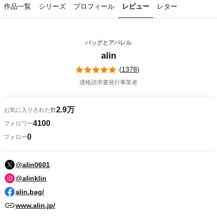
作品一覧
シリーズ
プロフィール
レビュー
レター
バッグとアパレル
alin
(
1378
)
適格請求書発行事業者
2.9万
お気に入りされた数
4100
フォロワー
0
フォロー
@alin0601
@alinklin
alin.bag/
www.alin.jp/