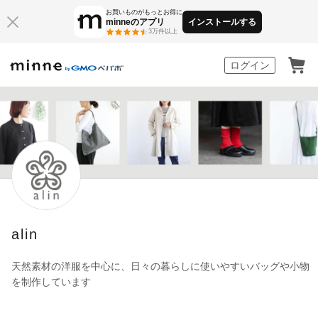
お買いものがもっとお得に
minneのアプリ
インストールする
3万件以上
minne by GMOペパボ
ログイン
alin
天然素材の洋服を中心に、日々の暮らしに使いやすいバッグや小物
を制作しています