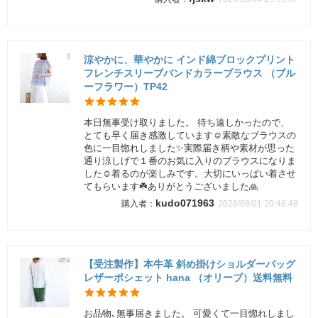
涼やかに、華やかに インド綿ブロックプリント
フレンチスリーブバンドカラーブラウス （ブル
ーフラワー）TP42
本日無事受け取りました。 待ち遠しかったので、
とても早く届き感激しています☺️素敵なブラウスの
色に一目惚れしました✨実際届き柄や素材が思った
通り涼しげで１番のお気に入りのブラウスになりま
した☺️着るのが楽しみです。大切にいっぱい着させ
てもらいます☘️ありがとうございました🙏
kudo071963
2026/08/01 20:48:48
【受注製作】本牛革 斜め掛けショルダーバッグ
レザーポシェット hana （オリーブ）送料無料
お品物､無事届きました。 可愛くて一目惚れしまし