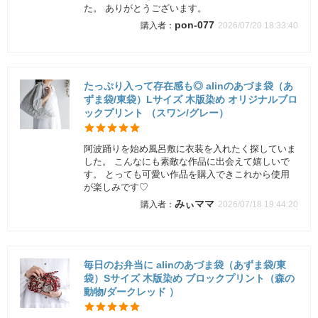
た。 ありがとうございます。
pon-077
2026/07/20 18:33:40
たっぷり入って存在感も◎ alinのあづま袋（あ
ずま袋/東袋）Lサイズ 木版染め オリジナルブロ
ックプリント （スワン/グレー）
阿波踊りを始め風呂敷に衣装を入れたく探していま
した。 こんなにも素敵な作品に出会えて嬉しいで
す。 とっても可愛い作品を購入できこれから使用
が楽しみです♡
みぃママ
2026/07/18 19:44:20
毎日のお弁当に alinのあづま袋（あずま袋/東
袋）Sサイズ 木版染め ブロックプリント（森の
動物/ダークレッド ）