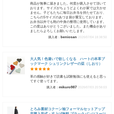
商品が無事に届きました。何度か購入させて頂いて
おります。サイズがちょうどよくわが家では欠かせ
ません。子どもたちに毎日お弁当を持たせており、
こちらのSサイズのあづま袋が重宝しております。
お弁当以外でも鞄の中身の整理に使用しています。
この度はありがとうございました。また機会があり
ましたらよろしくお願いいたします。
beniosan
2026/07/04 18:38:50
大人気！色違いで欲しくなる ハートの本革ブ
ックマーク シュリンクレザーの栞（しおり）
革の感触が好きで読書も試験勉強にも使えると思っ
てすぐ使ってます。
mikuro987
2026/07/03 20:56:03
とろみ素材コクーン袖フォーマルセットアップ
卒園入学式・丈上げ無料 ブラックパンツスーツ