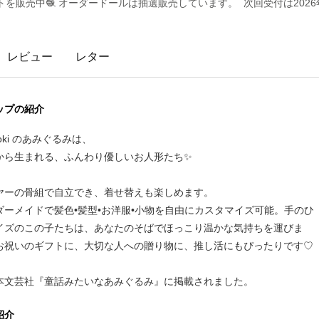
を販売中🧶 オーダードールは抽選販売しています。 次回受付は2026
レビュー
レター
ップの紹介
doki のあみぐるみは、
から生まれる、ふんわり優しいお人形たち✨
ヤーの骨組で自立でき、着せ替えも楽しめます。
ダーメイドで髪色•髪型•お洋服•小物を自由にカスタマイズ可能。手のひ
イズのこの子たちは、あなたのそばでほっこり温かな気持ちを運びま
お祝いのギフトに、大切な人への贈り物に、推し活にもぴったりです♡
日本文芸社『童話みたいなあみぐるみ』に掲載されました。
紹介