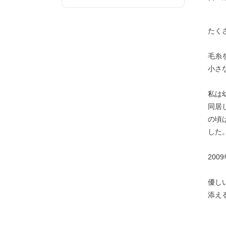
たく
毛糸
小さ
私は
同居
の頃
した
20
優し
添え