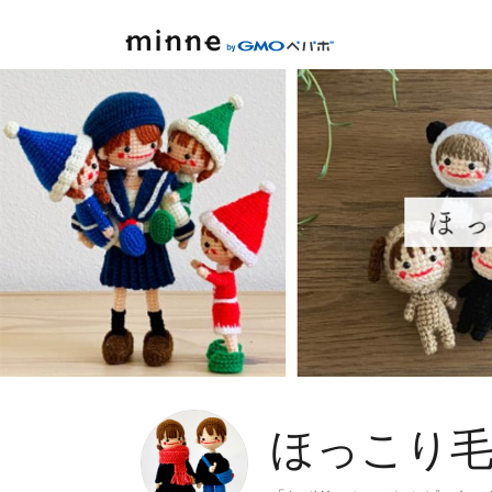
minne by GMOペパボ
ほっこり毛糸