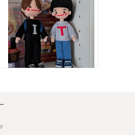
ー
レビュー遅くなりすみませんm(_ _)m かわいい息子
たち届きました。めちゃくちゃかわいい💞そして、
めちゃくちゃ雰囲気出ててよかったです。 ありがと
ド
うございました😊
2026/08/04 14:15:48
kwtoripuru