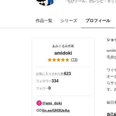
「ちびドール」のレシピ・キット
作品一覧
シリーズ
プロフィール
ショ
あみぐるみ作家
ami
amidoki
毛糸
(
73
)
ワイ
623
お気に入りされた数
オー
334
フォロワー
らサ
0
フォロー
す。
📖
@ami_doki
lin.ee/UH3UeAq
自己