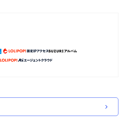
N様【カスタムオーダー専用ページ】
今日、オーダーのちびドール届きました😊 ありがと
うございます♪ ワンピースの女の子は孫なのであげよ
うと思います♡ ぜひ、またオーダーしたいです‼️
2026/07/09 17:13:43
yuzubuta0206
ありがとうございます💕 またオーダーしたいと思ってもらえ
も嬉しいです☺️ お孫さんにも気に入ってもらえるといいなと
【材料付きキット 】自分で作る！手のひらサイズの
ちびドール
この度はありがとうございましたm(_ _)m 自分のお
気に入りの子を作りたいと思います(*^^*)
2026/07/06 13:17:00
mikantominto
りがとうございます😊 かわいい子ができますように💕 わか
ところがありましたら ご遠慮なくご質問ください💌
【印刷編み図】郵送版｜あみぐるみ*なりきりサンタ
さん(おすわりタイプ)