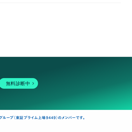
届きました🧶 ありがとうございました🎅🧶
2026/07/01 14:08:39
shijimi0601
りがとうございます💕 楽しんで頂けたら嬉しいです☺️
【PDF編み図】あみぐるみ*手のひらサイズのちびド
ール
無料診断中