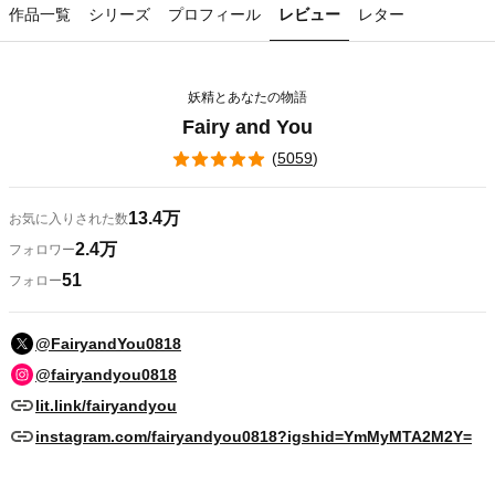
作品一覧
シリーズ
プロフィール
レビュー
レター
妖精とあなたの物語
Fairy and You
(
5059
)
13.4万
お気に入りされた数
2.4万
フォロワー
51
フォロー
@FairyandYou0818
@fairyandyou0818
lit.link/fairyandyou
instagram.com/fairyandyou0818?igshid=YmMyMTA2M2Y=