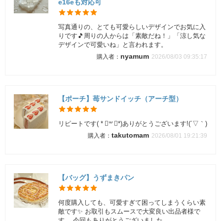
e16eも対応可
写真通りの、とても可愛らしいデザインでお気に入
りです🎵周りの人からは「素敵だね！」「涼し気な
デザインで可愛いね」と言われます。
nyamum
2026/08/03 09:35:17
【ポーチ】苺サンドイッチ（アーチ型）
リピートです( * ॑꒳ ॑*)ありがとうございます!(´▽｀)
takutomam
2026/08/01 19:21:39
【バッグ】うずまきパン
何度購入しても、可愛すぎて困ってしまうくらい素
敵です✨️ お取引もスムースで大変良い出品者様で
す。 今回もありがとうございました。