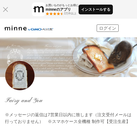
お買いものがもっとお得に
minneのアプリ
インストールする
3万件以上
minne by GMOペパボ
ログイン
Fairy and You
※メッセージの返信は7営業日以内に致します（注文受付メールは
行っておりません） ※スマホケース全機種 制作可【受注生産】