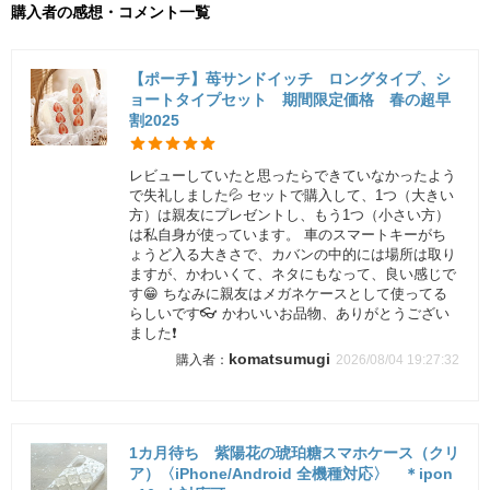
購入者の感想・コメント一覧
【ポーチ】苺サンドイッチ ロングタイプ、シ
ョートタイプセット 期間限定価格 春の超早
割2025
レビューしていたと思ったらできていなかったよう
で失礼しました💦 セットで購入して、1つ（大きい
方）は親友にプレゼントし、もう1つ（小さい方）
は私自身が使っています。 車のスマートキーがち
ょうど入る大きさで、カバンの中的には場所は取り
ますが、かわいくて、ネタにもなって、良い感じで
す😁 ちなみに親友はメガネケースとして使ってる
らしいです👓 かわいいお品物、ありがとうござい
ました❗️
komatsumugi
2026/08/04 19:27:32
1カ月待ち 紫陽花の琥珀糖スマホケース（クリ
ア）〈iPhone/Android 全機種対応〉 ＊ipon