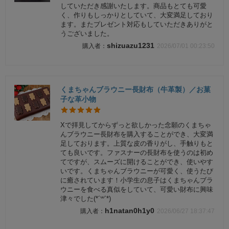
していただき感謝いたします。商品もとても可愛
く、作りもしっかりとしていて、大変満足しており
ます。またプレゼント対応もしていただきありがと
うございました。
shizuazu1231
2026/07/01 00:23:50
くまちゃんブラウニー長財布（牛革製）／お菓
子な革小物
Xで拝見してからずっと欲しかった念願のくまちゃ
んブラウニー長財布を購入することができ、大変満
足しております。上質な皮の香りがし、手触りもと
ても良いです。ファスナーの長財布を使うのは初め
てですが、スムーズに開けることができ、使いやす
いです。くまちゃんブラウニーが可愛く、使うたび
に癒されています！小学生の息子はくまちゃんブラ
ウニーを食べる真似をしていて、可愛い財布に興味
津々でした(*´꒳`*)
h1natan0h1y0
2026/06/27 18:37:47