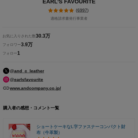
EARL’S FAVOURITE
(
6997
)
適格請求書発行事業者
30.3万
お気に入りされた数
3.9万
フォロワー
1
フォロー
@and_c_leather
@earlsfavourite
www.andcompany.co.jp/
購入者の感想・コメント一覧
ショートケーキなL字ファスナーコンパクト財
布（牛革製）