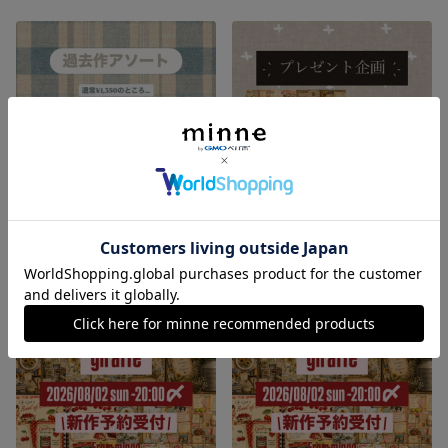
過去作アソート
プレゼント企画🎁
990円
展示中
SOLD OUT
SOLD OUT