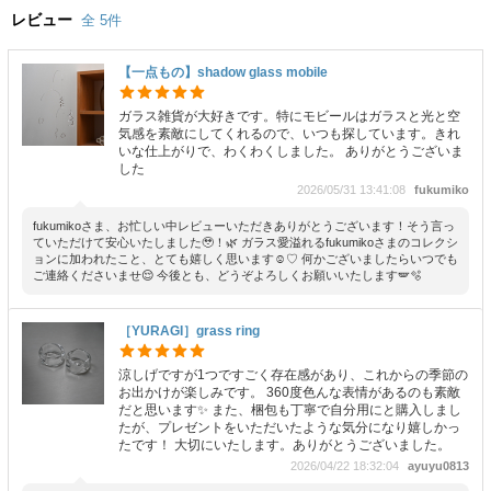
レビュー
全 5件
【一点もの】shadow glass mobile
ガラス雑貨が大好きです。特にモビールはガラスと光と空
気感を素敵にしてくれるので、いつも探しています。きれ
いな仕上がりで、わくわくしました。 ありがとうございま
した
2026/05/31 13:41:08
fukumiko
fukumikoさま、お忙しい中レビューいただきありがとうございます！そう言っ
ていただけて安心いたしました🥹！🌿 ガラス愛溢れるfukumikoさまのコレクシ
ョンに加われたこと、とても嬉しく思います☺️♡ 何かございましたらいつでも
ご連絡くださいませ😌 今後とも、どうぞよろしくお願いいたします🪽🫧
［YURAGI］grass ring
涼しげですが1つですごく存在感があり、これからの季節の
お出かけが楽しみです。 360度色んな表情があるのも素敵
だと思います✨ また、梱包も丁寧で自分用にと購入しまし
たが、プレゼントをいただいたような気分になり嬉しかっ
たです！ 大切にいたします。ありがとうございました。
2026/04/22 18:32:04
ayuyu0813