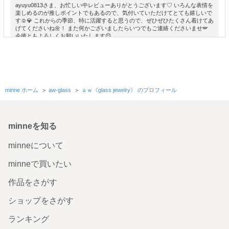
ayuyu0813さま、お忙しい中レビューありがとうございます♡ いろんな表情を
楽しめるのが推しポイントでもあるので、気付いていただけてとても嬉しいで
す☺️💎 これからの季節、特に活躍すると思うので、ぜひぜひたくさん着けてあ
げてくださいね🌼！ また何かございましたらいつでもご連絡くださいませ🪽
今後ともよろしくお願いいたします😌
［distortion］clear glass ring
ラッピングも可愛くてプレゼントを貰ったような気分にな
minne ホーム
＞
aw-glass
れました。リングは透明感があってとても素敵です。暑く
＞
ａｗ《glass jewelry》 のプロフィール
なるこれからの季節に涼しげでぴったりだと思います。バ
ングルやイヤリングも欲しくなりました♡
2026/04/21 15:05:01
soratamaa
minneを知る
soratamaaさま、お忙しい中レビューありがとうございます！ まさに、自分へ
のちょっとしたご褒美に選んでいただけたらと思い包装にもこだわっておりま
minneについて
すので、そう言っていただけてとても嬉しいです☺️🩵！ ぜひぜひ、たくさん使
ってあげてください♩ また何かございましたらいつでもご連絡くださいませ😌
minneで買いたい
今後ともどうぞよろしくお願いいたします🪽♡
作品をさがす
［number series］glass×silver925 necklace
ショップをさがす
本日受け取りました とてもステキです 割らないよう大事に
ランキング
使います