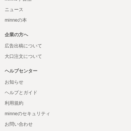
2025/12/24 20:55:36
mri0769
ニュース
mri0769さま、レビューありがとうございます♡ 気に入っていただけたよう
で、私もとても嬉しいです…！ ぜひたくさん着けてあげてください☺️♩ また
minneの本
何かございましたらいつでもご連絡くださいませ🪽 今後ともよろしくお願いい
たします🌿
企業の方へ
広告出稿について
大口注文について
ヘルプセンター
お知らせ
ヘルプとガイド
利用規約
minneのセキュリティ
お問い合わせ