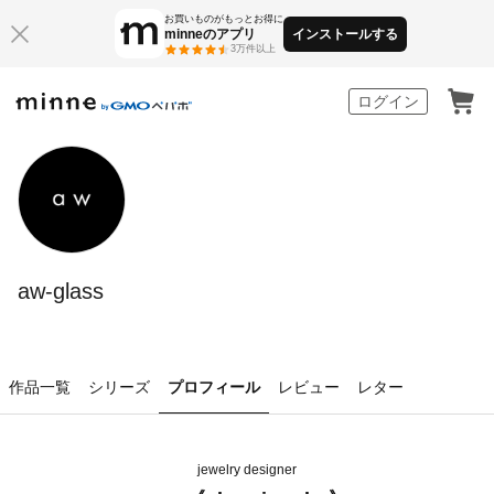
お買いものがもっとお得に
minneのアプリ
インストールする
3万件以上
minne by GMOペパボ
ログイン
aw-glass
作品一覧
シリーズ
プロフィール
レビュー
レター
jewelry designer