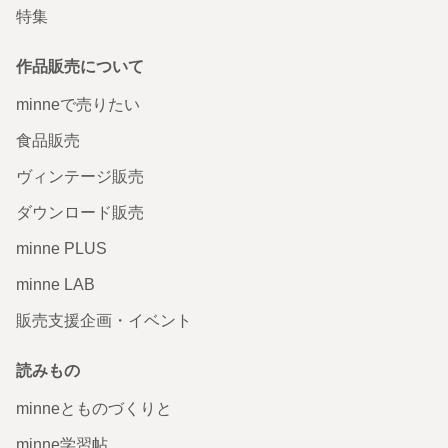
2026/01/28 22:47:34
まるぽ
特集
まるぽさま、お忙しい中レビューありがとうございます！ 気に入っていただけ
たようで大変嬉しく思います🥰 はい🫧優しく扱っていただけたら私も安心です
作品販売について
😌♡ 万が一の際はいつでもご相談くださいませ🌷 今後ともどうぞよろしくお
願いいたします💫
minneで売りたい
chain ear cuff【glass × silver925】
食品販売
ヴィンテージ販売
ダウンロード販売
minne PLUS
minne LAB
販売支援企画・イベント
読みもの
minneとものづくりと
丁寧な梱包&迅速な対応ありがとうございます😊 とても気
に入ったので 早く身につけてお出かけしたいです✨
minne学習帖