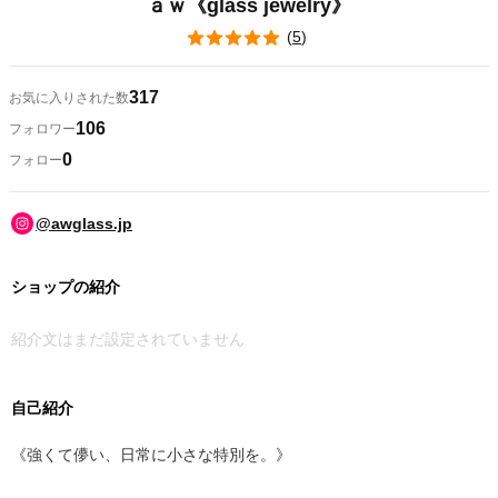
ａｗ《glass jewelry》
(
5
)
317
お気に入りされた数
106
フォロワー
0
フォロー
@awglass.jp
ショップの紹介
紹介文はまだ設定されていません
自己紹介
《強くて儚い、日常に小さな特別を。》