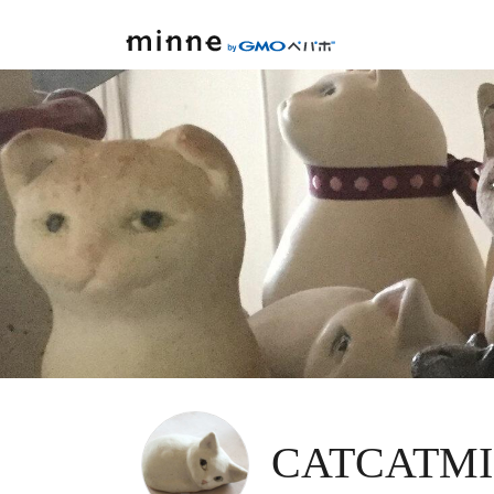
minne by GMOペパボ
CATCATMI