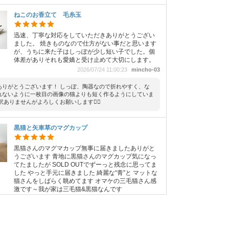
ねこのお香立て 毛糸玉
迅速、丁寧な対応をしていただきありがとうござい
ました。 焼きものなので仕方がない事だと思います
が、うちに来た子はしっぽが少し短い子でした。個
体差がありそれも愛嬌と受け止めて大切にします。
2026/07/24 11:00:23
mincho-03
ありがとうございます！ しっぽ、陶器なので折れやすく、な
れないように一枚目の画像の猫よりも短く作るようにしていま
訳ありませんがよろしくお願いします🙇‍♀️
黒猫と矢車草のマグカップ
黒猫さんのマグマカップ無事に届きましたありがと
うございます 青地に黒猫さんのマグカップ気になっ
てたましたが SOLD OUTでずーっと残念に思ってま
した やっと手元に届きました 綺麗な“青”と マットな
猫さんをしばらく眺めてます オマケの三毛猫さん感
激です～我が家は三毛猫&黒猫なんです
2026/06/18 12:53:05
takumiten009
ありがとうございます！ 黒猫カップを愛用いただけるとうれ
 三毛猫ちゃんは偶然でしたが良かったです(^^) うちは黒猫が