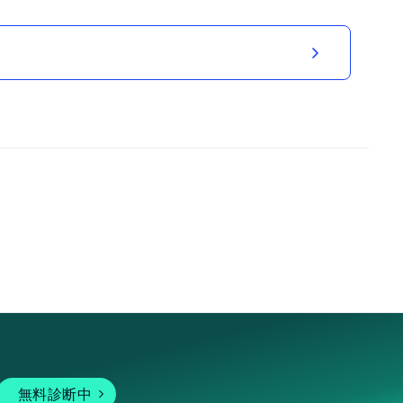
ねこのお香立て 毛糸玉
林檎のような綺麗な色合いの毛糸玉と、穏やかな表
情の黒猫さん、受け皿は葉っぱの形です。 とても心
が和む御香立てです♡
2026/05/08 16:26:00
nekorin-115
ありがとうございます！ 気に入っていただけたらうれしいで
くさん使って楽しんでくださいませ。
chakoboさま用
愛猫家の上司にプレゼントとしてオーダーさせて頂
きました。迅速に対応していただき期日に間に合う
ことができ本当にありがたかったです。 プレゼント
故、実物を拝見出来なかったのは残念ですが、喜ん
でいる声と顔は直ぐに浮かんできました。お香もセ
ットにしてお渡ししたので 毎日愛用していること間
違いないです！ この度は本当にありがとうございま
した♪
2026/05/06 08:41:32
chakobo
ねこのお香立て 毛糸玉
無料診断中