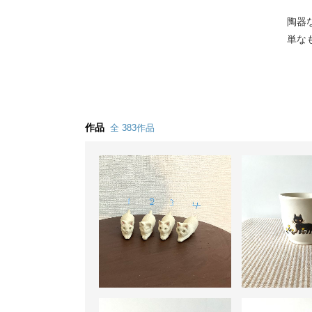
陶器
単な
作品
全 383作品