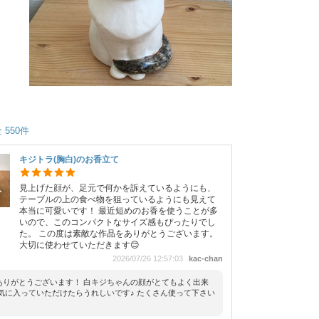
 550件
キジトラ(胸白)のお香立て
見上げた顔が、足元で何かを訴えているようにも、
テーブルの上の食べ物を狙っているようにも見えて
本当に可愛いです！ 最近短めのお香を使うことが多
いので、このコンパクトなサイズ感もぴったりでし
た。 この度は素敵な作品をありがとうございます。
大切に使わせていただきます😊
2026/07/26 12:57:03
kac-chan
ありがとうございます！ 白キジちゃんの顔がとてもよく出来
 気に入っていただけたらうれしいです♪ たくさん使って下さい