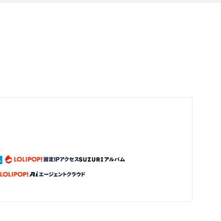
んなに素敵な作家さんに出逢えてよかったと思いま
した。 プレゼントとしてもとても喜んでくれて、頭
のあたりを何度も撫でていたり、プレゼントした晩
にさっそく使ってくれました。ほんとうにありがと
うございました。 またの機会がありましたらぜひよ
ろしくお願いいたします。
2026/05/15 09:45:15
tsubaki283
ありがとうございます！ 過分なお言葉にうれしくて泣きそう
 ; ） どのニャンコもオーダーの時はそっくりに作りたくて時間
使います。 ハチワレちゃんを可愛がっておられたご家族にも
ただけたら幸せです。 猫好きの、猫への思いは一緒だと感じ
✨ また機会がありましたらお声掛けください。 この度はあり
ざいました。
ねこのお香立て 毛糸玉
猫さんのお香だて無事に届きました 迅速な対応あり
がとうございま～す🤗 毛糸のピロローンをどんな形
にしようかなと眺めてます お香を炊くのが楽しみで
す
2026/05/11 12:52:32
takumiten009
ありがとうございます！ ピロローンは自由にできますのでい
んでください😀 たくさん使ってくださいませ😊