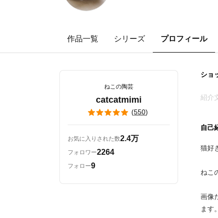
作品一覧
シリーズ
プロフィール
ショ
ねこの陶芸
紹介
catcatmimi
(
550
)
自己
2.4万
お気に入りされた数
猫好
2264
フォロワー
9
フォロー
ねこ
画像
ます