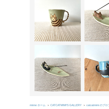
minne ホーム
＞
CATCATMIMI'S GALLERY
＞
catcatmimi の