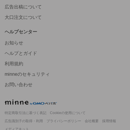
ます。 そんな時、Cotton Melody様の作品をプラスする
と、すごく洗練された、何ランクか上の仕上がりになるの
広告出稿について
です！ なので私にとっては最高の救世主となるお品！ 購入
させていただけて、とても幸運だと感じております！ ま
大口注文について
た、いつも丁寧で温かい対応をしてくださることも、大変
嬉しく思っております。 本当にありがとうございました!!
次回もどうぞよろしくお願いいたします
ヘルプセンター
2026/08/05 17:29:56
jean2204
お知らせ
original sticker « no.9591 » // 人物ステッカー オリジナル
ステッカー オリジナル人物ステッカー ステッカー cotton
ヘルプとガイド
melody
利用規約
いつも迅速な発送ありがとうございます😍 とても可愛くて
大好きです🥰💕 またコラージュしたらシェアさせてくださ
minneのセキュリティ
い☺️💞 ありがとうございました🫶💕
2026/08/05 17:12:34
ぽんちゃん
お問い合わせ
minne
特定商取引法に基づく表記
Cookieの使用について
広告識別子の取得・利用
プライバシーポリシー
会社概要
採用情報
メディアキット