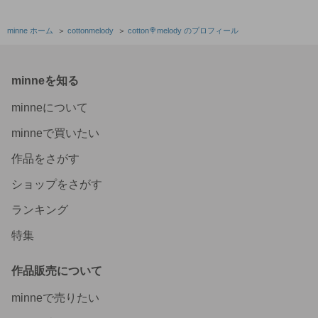
テッカーも美麗で可愛すぎて見てるだけでもテンション上
がるものばかり…💕 素敵な作品をありがとうございました
(*^^*) 大切に使わせていただきますっ。 これからも楽しみ
minne ホーム
＞
cottonmelody
＞
cotton🍭melody のプロフィール
にしております♪
2026/08/05 22:18:20
のん
original sticker « no.9618 » // 人物ステッカー オリジナル
minneを知る
ステッカー オリジナル人物ステッカー ステッカー cotton
melody
minneについて
本日無事に受け取りました❤️ 今回も素敵❤️❤️ 浴衣もとって
minneで買いたい
も鮮やかな発色で綺麗です😍 眺めてるだけで、夏の暑さも
吹っ飛びます☀️ また次の新作も楽しみにしてます。 ありが
作品をさがす
とうございました😊
2026/08/05 20:35:54
marakogora88
ショップをさがす
【装飾のみ】cotton melody / ランダム50枚 / 人物ステッカ
ランキング
ー オリジナルステッカー オリジナル人物ステッカー 装飾
ステッカー 【Zから始まる装飾のみ】
特集
とても素敵なステッカーでした。自分では、なかなか選べ
なかったので、ランダムを買ってよかったです。これか
作品販売について
ら、使うのが楽しみです。ありがとうございました。
2026/08/05 19:38:02
satoko-ta
minneで売りたい