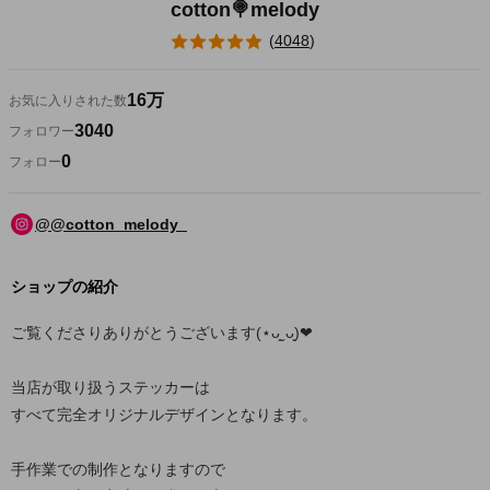
cotton🍭melody
(
4048
)
16万
お気に入りされた数
3040
フォロワー
0
フォロー
@@cotton_melody_
ショップの紹介
ご覧くださりありがとうございます(⋆ᴗ͈ˬᴗ͈)❤︎
当店が取り扱うステッカーは
すべて完全オリジナルデザインとなります。
手作業での制作となりますので