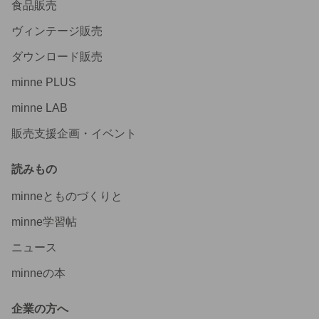
original sticker « no.9661 » // 人物ステッカー オリジナル
食品販売
ステッカー オリジナル人物ステッカー ステッカー cotton
melody
ヴィンテージ販売
本日受け取りました☆ どの子も可愛くて、コラージュす
ダウンロード販売
るのが楽しみです！ ありがとうございました😊
2026/08/05 19:27:51
aco
minne PLUS
minne LAB
original sticker « no.9680 » // 人物ステッカー オリジナル
ステッカー オリジナル人物ステッカー ステッカー cotton
melody
販売支援企画・イベント
この度もかわいい子を有難うございます さっそく使わせて
読みもの
いただきした★ また新作が出たら是非購入したいと思いま
す!
minneとものづくりと
2026/08/05 18:30:39
ena＠買物専用
minne学習帖
【装飾のみ】cotton melody / ランダム50枚 / 人物ステッカ
ー オリジナルステッカー オリジナル人物ステッカー 装飾
ニュース
ステッカー 【Bから始まる装飾のみ】
minneの本
本日、無事に受け取りました！ 今回もとても素敵なお品
を、どうもありがとうございます!! 最近、コラージュが楽
しい気持ちはあるのですが、自分の作品がなんとなく変に
企業の方へ
感じたり、センスが無いなと思ってしまうことが多くあり