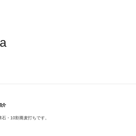
ya
紹介
懐石・10割蕎麦打ちです。