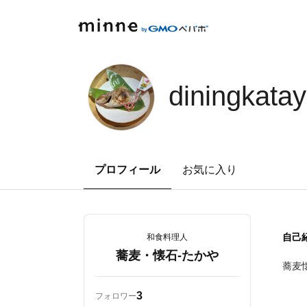
minne by GMOペパボ
diningkata
プロフィール
お気に入り
自己
和食料理人
蕎麦・懐石-たかや
蕎麦
3
フォロワー