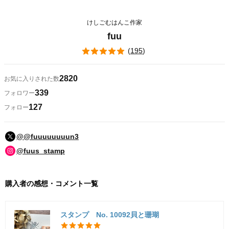
けしごむはんこ作家
fuu
(
195
)
2820
お気に入りされた数
339
フォロワー
127
フォロー
@@fuuuuuuuun3
@fuus_stamp
購入者の感想・コメント一覧
スタンプ No. 10092貝と珊瑚