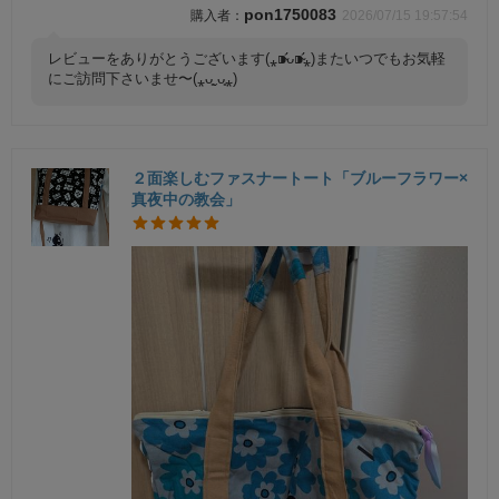
pon1750083
2026/07/15 19:57:54
レビューをありがとうございます(⁎⁍̴̛ᴗ⁍̴̛⁎)またいつでもお気軽
にご訪問下さいませ〜(⁎ᴗ͈ˬᴗ͈⁎)
２面楽しむファスナートート「ブルーフラワー×
真夜中の教会」