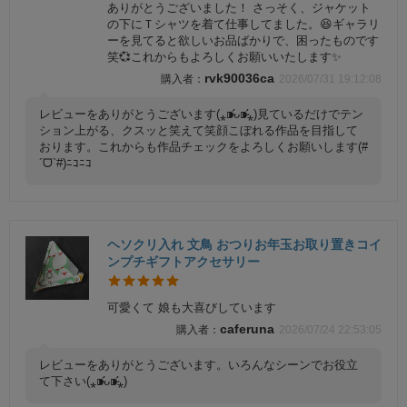
ありがとうございました！ さっそく、ジャケット
の下にＴシャツを着て仕事してました。😆ギャラリ
ーを見てると欲しいお品ばかりで、困ったものです
笑💞これからもよろしくお願いいたします✨
rvk90036ca
2026/07/31 19:12:08
レビューをありがとうございます(⁎⁍̴̛ᴗ⁍̴̛⁎)見ているだけでテン
ション上がる、クスッと笑えて笑顔こぼれる作品を目指して
おります。これからも作品チェックをよろしくお願いします(#
´ᗜ`#)ﾆｺﾆｺ
ヘソクリ入れ 文鳥 おつりお年玉お取り置きコイ
ンプチギフトアクセサリー
可愛くて 娘も大喜びしています
caferuna
2026/07/24 22:53:05
レビューをありがとうございます。いろんなシーンでお役立
て下さい(⁎⁍̴̛ᴗ⁍̴̛⁎)