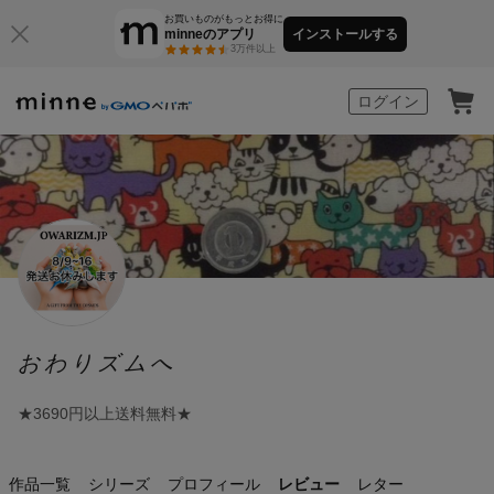
お買いものがもっとお得に
minneのアプリ
インストールする
3万件以上
minne by GMOペパボ
ログイン
おわりズムへ
★3690円以上送料無料★
作品一覧
シリーズ
プロフィール
レビュー
レター