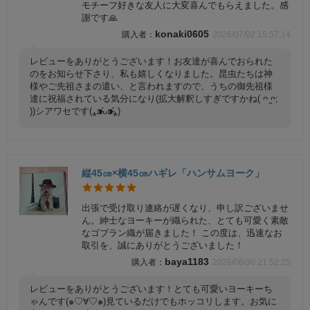
モチーフ好きな友人に大変喜んでもらえました。感
謝です🙏
konaki0605
2026/07/02 15:57:14
レビューをありがとうございます！お友達が喜んでおられた
のをお知らせ下さり、私も嬉しくなりました。昆虫たちは神
様やご先祖さまの遣い、と言われますので、うちの御先祖様
達に祝福されている気分になり(拡大解釈しすぎですかね( ᴖ ̫ᴖ;
))シアワセです(⁎⁍̴̛ᴗ⁍̴̛⁎)
縦45㎝×横45㎝ハギレ「ハンサムヨーク」
出張で受け取り連絡が遅くなり、申し訳ございませ
ん。紳士なヨーキーが織られた、とても可愛く素敵
なゴブラン織が届きました！ この度は、迅速なお
取引を、誠にありがとうございました！
baya1183
2026/06/30 21:52:25
レビューをありがとうございます！とても可愛いヨーキーち
ゃんです(๑♡∀♡๑)見ているだけでもホッコリします。お気に