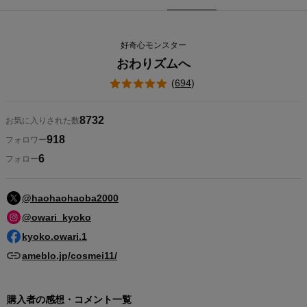
好奇心モンスター
おわりズムへ
(
694
)
8732
お気に入りされた数
918
フォロワー
6
フォロー
@haohaohaoba2000
@owari_kyoko
kyoko.owari.1
ameblo.jp/cosmei11/
購入者の感想・コメント一覧