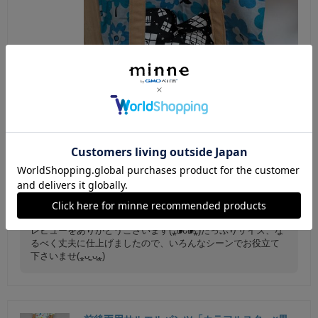
本日無事に届きました💝✨ とっても可愛いファスナ
ートート来ましたーーーっ😆💕💕💕 しかもめっち
ゃ物が入ります😳💓💓💓もう大大大満足です🤭💗💗
💗 この度も素敵なお品をありがとうございました
🥰🥰 またよろしくお願いします🙇‍♀♡♡
1412-k
2026/07/05 17:37:11
レビューをありがとうございます(⁎⁍̴̛ᴗ⁍̴̛⁎)たっぷりサイズ、な
るべく丈夫に仕上げましたので、いろんなシーンでお役立て
下さいませ(⁎ᴗ͈ˬᴗ͈⁎)