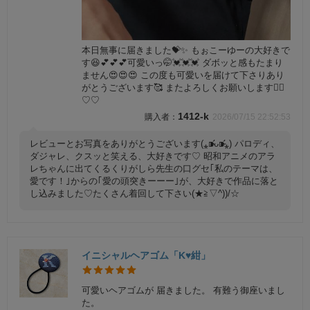
本日無事に届きました💝✨ もぉこーゆーの大好きで
す😆💕💕💕可愛いっ🤭💓💓💓 ダボッと感もたまり
ません😍😍😍 この度も可愛いを届けて下さりあり
がとうございます🥰 またよろしくお願いします🙇‍♀
♡♡
1412-k
2026/07/15 22:52:53
レビューとお写真をありがとうございます(⁎⁍̴̛ᴗ⁍̴̛⁎) パロディ、
ダジャレ、クスッと笑える、大好きです♡ 昭和アニメのアラ
レちゃんに出てくるくりがしら先生の口グセ｢私のテーマは、
愛です！｣からの｢愛の頭突きーーー｣が、大好きで作品に落と
し込みました♡たくさん着回して下さい(★≧▽^))/☆
イニシャルヘアゴム「K♥紺」
可愛いヘアゴムが 届きました。 有難う御座いまし
た。