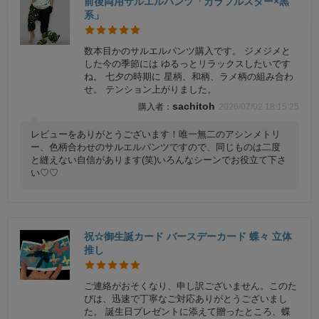
前後両用サルエルパンツ「カラフルスター×黒
系」
数本目かのサルエルパンツ購入です。 ジメジメと
した今の季節には ゆるっとリラックスしたいです
ね。 七夕の時期に 星柄、和柄、ラメ柄の組み合わ
せ。 テンション上がりました。
sachitoh
2026/07/02 18:15:25
レビューをありがとうございます！唯一無二のアシンメトリ
ー、色柄合わせのサルエルパンツですので、同じものは二度
と縫えない自信があります(笑)いろんなシーンでお役立て下さ
い♡♡
祝☆御生誕カード バースデーカード 蝶々 立体
推し
ご連絡がおそくなり、申し訳ございません。このた
びは、迅速で丁寧なご対応ありがとうございまし
た。 誕生日プレゼントに添えて贈ったところ、蝶