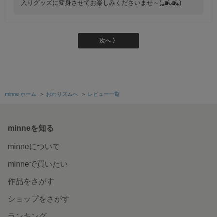
入りグッズに変身させてお楽しみくださいませ～(⁎⁍̴̛ᴗ⁍̴̛⁎)
次へ 〉
minne ホーム
＞
おわりズムへ
＞
レビュー一覧
minneを知る
minneについて
minneで買いたい
作品をさがす
ショップをさがす
ランキング