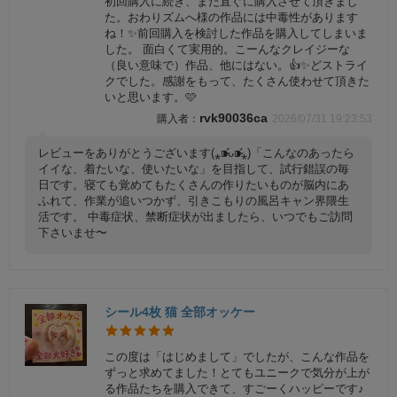
初回購入に続き、また直ぐに購入させて頂きまし
た。おわりズムへ様の作品には中毒性があります
ね！✨️前回購入を検討した作品を購入してしまいま
した。 面白くて実用的。こーんなクレイジーな
（良い意味で）作品、他にはない。👍️✨️どストライ
クでした。感謝をもって、たくさん使わせて頂きた
いと思います。🩷
rvk90036ca
2026/07/31 19:23:53
レビューをありがとうございます(⁎⁍̴̛ᴗ⁍̴̛⁎)「こんなのあったら
イイな、着たいな、使いたいな」を目指して、試行錯誤の毎
日です。寝ても覚めてもたくさんの作りたいものが脳内にあ
ふれて、作業が追いつかず、引きこもりの風呂キャン界隈生
活です。 中毒症状、禁断症状が出ましたら、いつでもご訪問
下さいませ〜
シール4枚 猫 全部オッケー
この度は「はじめまして」でしたが、こんな作品を
ずっと求めてました！とてもユニークで気分が上が
る作品たちを購入できて、すごーくハッピーです♪