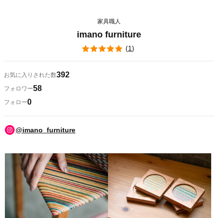
家具職人
imano furniture
(
1
)
392
お気に入りされた数
58
フォロワー
0
フォロー
@imano_furniture