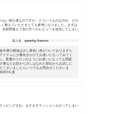
使わない初心者なのですが、どういうものなのか、どの
しく教えていただきとても参考になりました。まずは
。 先程間違えて別の方へのレビューを送信してしまい
qwerty-hanon
2021/09/20 11:58:54
 金木犀の精油は少し黄色い色がついておりますた
いアイテムに少量吹きかけてお使いになってみてく
したら、普通のコロンのようにお使いになっても問題
ひざ裏などお顔から少しはなれた部位からお試しに
などございましたらいつでもお問合せくださいま
RIYA 原
にラッピングされ、ますますテンション上がってしまい