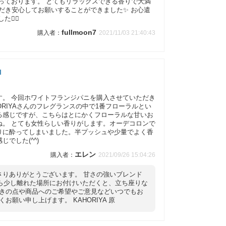
取っております。 とてもリラックスできる香りで大満
ただき安心してお願いすることができました✨ お心遣
‍♀️
fullmoon7
2021/11/03 21:40:43
l
す。 今回ホワイトフランジパニを購入させていただき
RIYAさんのフレグランスの中で1番フローラルとい
る感じですが、こちらはとにかくフローラルな甘いお
ね。 とても女性らしい香りがします。オーデコロンで
りに酔ってしまいました。半プッシュや少量でよく香
でした(^^)
エレン
2021/09/26 15:04:26
ださりありがとうございます。 甘さの強いブレンド
ら少し離れた場所にお付けいただくと、立ち座りな
づきの点や商品へのご希望やご意見などいつでもお
願い申し上げます。 KAHORIYA 原