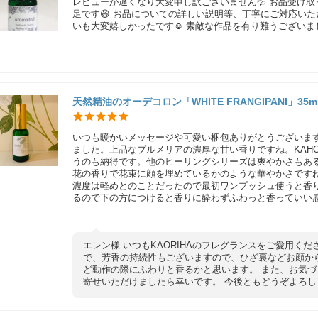
レビューが遅くなり大変申し訳ございません💦 お品受け
足です😆 お品についての詳しい説明等、丁寧にご対応い
いも大変嬉しかったです☺️ 素敵な作品を有り難うございました
天然精油のオーデコロン「WHITE FRANGIPANI」35m
いつも暖かいメッセージや可愛い梱包ありがとうございま
ました。上品なプルメリアの濃厚な甘い香りですね。KAHO
うのも納得です。他のヒーリングシリーズは爽やかさもあ
花の香りで花束に顔を埋めているかのような華やかさです
濃度は軽めとのことだったので最初ワンプッシュ使うと香
るので下の方につけると香りに酔わずふわっと香っていい感じ
エレン様 いつもKAORIHAのフレグランスをご愛用く
で、芳香の持続性もございますので、ひざ裏などお顔か
ど動作の際にふわりと香るかと思います。 また、お気
寄せいただけましたら幸いです。 今後ともどうぞよろしくお