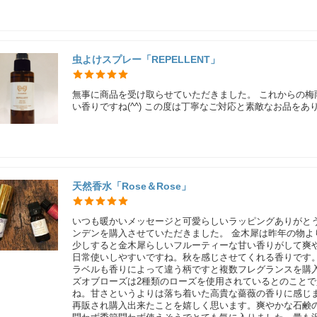
虫よけスプレー「REPELLENT」
無事に商品を受け取らせていただきました。 これからの
い香りですね(^^) この度は丁寧なご対応と素敵なお品を
天然香水「Rose＆Rose」
いつも暖かいメッセージと可愛らしいラッピングありがと
ンデンを購入させていただきました。 金木犀は昨年の物
少しすると金木犀らしいフルーティーな甘い香りがして爽
日常使いしやすいですね。秋を感じさせてくれる香りです
ラベルも香りによって違う柄ですと複数フレグランスを購
ズオブローズは2種類のローズを使用されているとのこと
ね。甘さというよりは落ち着いた高貴な薔薇の香りに感じ
再販され購入出来たことを嬉しく思います。爽やかな石鹸