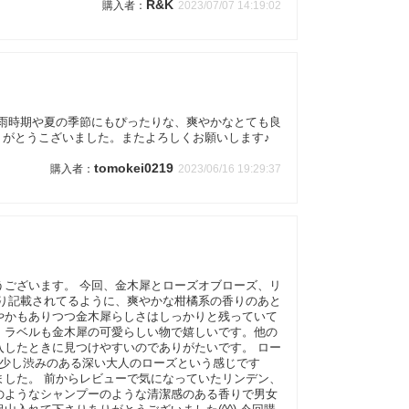
R&K
2023/07/07 14:19:02
梅雨時期や夏の季節にもぴったりな、爽やかなとても良
ありがとうこざいました。またよろしくお願いします♪
tomokei0219
2023/06/16 19:29:37
うございます。 今回、金木犀とローズオブローズ、リ
より記載されてるように、爽やかな柑橘系の香りのあと
やかもありつつ金木犀らしさはしっかりと残っていて
。ラベルも金木犀の可愛らしい物で嬉しいです。他の
入したときに見つけやすいのでありがたいです。 ロー
で少し渋みのある深い大人のローズという感じです
ました。 前からレビューで気になっていたリンデン、
のようなシャンプーのような清潔感のある香りで男女