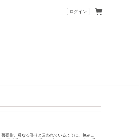
カート
ログイン
。菩提樹、母なる香りと云われているように、包みこ