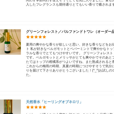
問わず季節問わず使えそうでとても気に入りました。量も沢山
入したフレグランスも期待通りとてもいい香りで癒されま
グリーンフォレスト／パルファンドトワレ（オーダー
夏用の爽やかな香りが欲しいと思い、好きな香りなどをお伝え
ト 私が好きなベルガモットとペパーミントで爽やかなト
ラルな香りでとてもつけやすいです。 グリーンフォレスト
です。ベルガモットとメリッサがとても爽やかでそのあとフラ
たてはトップの柑橘系がつよいですね、また熟成されると
これからの梅雨の時期、真夏の時期につけやすそうで気分
りを届けて下さりありがとうございました！(^_^)お試し
た。
天然香水「ヒーリングオブネロリ」