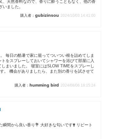
 又、天然香料なので、香りに酔うこともなく、他の香
ざいました。
gubizinsou
2024/10/03 14:41:00
した。 毎日の酷暑で家に籠ってついつい根を詰めてしま
ントをスプレーしておいてシャワーを浴びて部屋に入
まいました。 寝室にはSLOW TIMEをスプレーし
です。 機会がありましたら、また別の香りを試させて
humming bird
2024/08/06 18:15:24
l
瞬間から良い香り💐 大好きな匂いです❣️ リピート