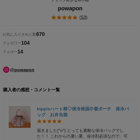
チェック好きな布小物
powapon
(
53
)
670
お気に入りされた数
104
フォロワー
14
フォロー
@powapon
購入者の感想・コメント一覧
kippisハート柄♡保冷保温巾着ポーチ 保冷バ
ッグ お弁当袋
届きました(^o^) とっても素敵な保冷バッグでし
た！！ これからの暑い夏、保冷剤必須なので、可