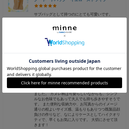
サブバッグとして持つのにとても可愛いです。
さと
2026/01/13 17:47:35
レビューありがとうございます！ これから春になってもぴっ
たりの雰囲気だと思うので、たくさん使ってもらえたら嬉し
いです★ ありがとうございました！
カヌレ好きさん♡マルチポーチ マルチケー
ス 通帳ケース 母子手帳ケース チェック
お薬手帳ケースを探していてこちらの作品に出会い
ました。 カヌレ柄は可愛らしいながらも、シンプ
ルなお色味でもあって大人でも持ち歩きやすそうで
す。 また便利な収納力や、お写真からのイメージ
通りの程よいサイズ感、温もりもありつつ既製品顔
負けの作りなど、なによりケースとしてハイクオリ
ティで、早くもお気に入りです。 大切にさせて頂
きます！