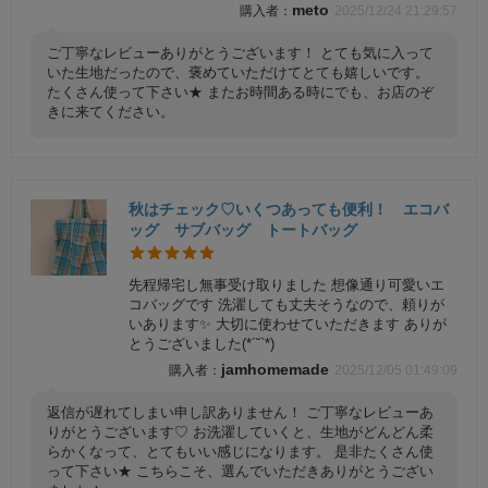
meto
2025/12/24 21:29:57
ご丁寧なレビューありがとうございます！ とても気に入って
いた生地だったので、褒めていただけてとても嬉しいです。
たくさん使って下さい★ またお時間ある時にでも、お店のぞ
きに来てください。
秋はチェック♡いくつあっても便利！ エコバ
ッグ サブバッグ トートバッグ
先程帰宅し無事受け取りました 想像通り可愛いエ
コバッグです 洗濯しても丈夫そうなので、頼りが
いあります✨ 大切に使わせていただきます ありが
とうございました(*´˘`*)
jamhomemade
2025/12/05 01:49:09
返信が遅れてしまい申し訳ありません！ ご丁寧なレビューあ
りがとうございます♡ お洗濯していくと、生地がどんどん柔
らかくなって、とてもいい感じになります。 是非たくさん使
って下さい★ こちらこそ、選んでいただきありがとうござい