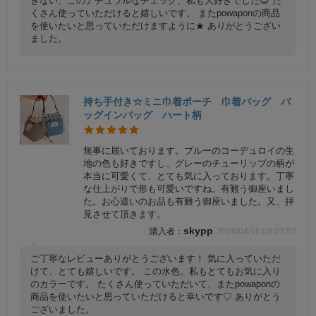
ぎない、このナチュラルなチェック、私も大好きでした😊 た
くさん使っていただけると嬉しいです。 またpowaponの商品
を使いたいと思っていただけますように★ ありがとうござい
ました。
持ち手付き☆ミニ巾着ポーチ 巾着バッグ バ
ッグインバッグ ハート柄
無事に届いております。ブルーのコーデュロイの生
地の色も好きですし、グレーのチューリップの柄が
本当に可愛くて、とても気に入っております。丁寧
な仕上がりで形も可愛いですね。有難う御座いまし
た。お心遣いのお品も有難う御座いました。又、拝
見させて頂きます。
skypp
2026/04/16 09:23:57
ご丁寧なレビューありがとうございます！ 気に入っていただ
けて、とても嬉しいです。 この水色、私もとてもお気に入り
のカラーです。 たくさん使っていただいて、またpowaponの
商品を使いたいと思っていただけると幸いです♡ ありがとう
ございました。