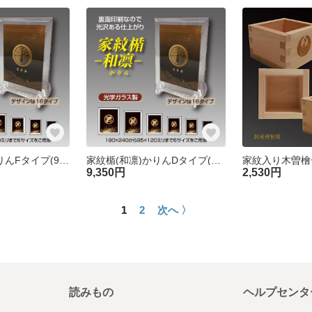
家紋楯(和凛)かりんFタイプ(95×120mm)[オーダーメイド]
家紋楯(和凛)かりんDタイプ(125×160mm)[オーダーメイド]
9,350円
2,530円
1
2
次へ 〉
読みもの
ヘルプセンタ