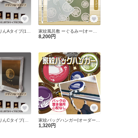
家紋楯(和凛)かりんAタイプ(190×240mm)[オーダーメイド]
家紋風呂敷 ーぐるみー[オーダーメイド]
8,200円
家紋楯(和凛)かりんCタイプ(145×185mm)[オーダーメイド]
家紋バッグハンガー[オーダーメイド]
1,320円