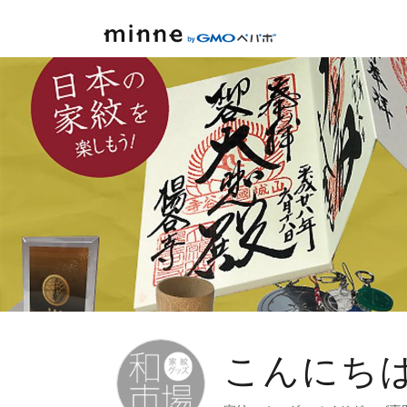
minne by GMOペパボ
こんにち