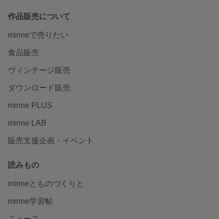
てくださいました😌 出来上がった作品もとっても可愛く、
大満足です💯 また、機会がありましたらお願いしたいです
作品販売について
😊
2026/05/26 21:31:54
206891
minneで売りたい
再販×10回大人気！おにぎり性別発表/おにぎりジェンダー
食品販売
リビール【おにぎり、ドーナッツ、ケーキ、オムライス】
性別発表・ジェンダーリビール
ヴィンテージ販売
昨日無事受け取りました◎ ありがとうございました♫
ダウンロード販売
2026/05/22 15:07:38
miii
minne PLUS
人気No.1ボタニカル【結婚証明書ウエディングツリー/結婚
minne LAB
証明書 結婚誓約書 ゲスト参加型/結婚証明 ゲスト参加
型結婚証明書/ゲスト参加型結婚証明 ウェルカムツリー/リ
ース結婚証明書/ボタニカル結婚式
販売支援企画・イベント
迅速な対応、とても嬉しかったです。素敵な結婚証明書が
読みもの
届き、式がより一層楽しみになりました。9月の挙式で使わ
せていただきます。今回はありがとうございました。
minneとものづくりと
2026/05/06 21:17:07
poonu7
minne学習帖
人気No.1【ファーストカット】ファーストカットアート
お洒落なパーツ付き /ファーストカット台紙/胎毛アート/
ニュース
胎毛筆/一歳誕生日/ファーストカット/胎毛入れ/ヘアアート/