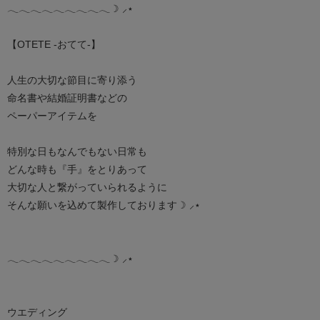
𓂃𓂃𓂃𓂃𓂃𓂃𓂃𓂃𓂃☽ ‪⸝⋆
【OTETE -おてて-】
人生の大切な節目に寄り添う
命名書や結婚証明書などの
ペーパーアイテムを
特別な日もなんでもない日常も
どんな時も『手』をとりあって
大切な人と繋がっていられるように
そんな願いを込めて製作しております☽ ‪⸝⋆
𓂃𓂃𓂃𓂃𓂃𓂃𓂃𓂃𓂃☽ ‪⸝⋆
ウエディング