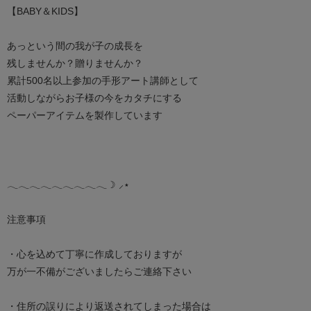
【BABY＆KIDS】
あっという間の我が子の成長を
残しませんか？贈りませんか？
累計500名以上参加の手形アート講師として
活動しながらお子様の今をカタチにする
ペーパーアイテムを製作しています
𓂃𓂃𓂃𓂃𓂃𓂃𓂃𓂃𓂃☽ ‪⸝⋆
注意事項
・心を込めて丁寧に作成しておりますが
万が一不備がございましたらご連絡下さい
・住所の誤りにより返送されてしまった場合は