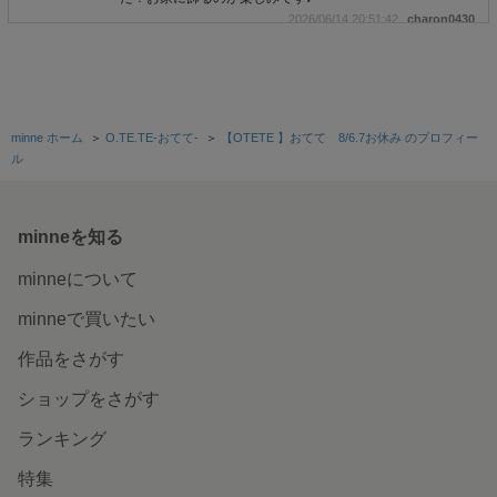
2026/06/14 20:51:42
charon0430
再販×10回大人気！おにぎり性別発表/おにぎりジェンダー
リビール【おにぎり、ドーナッツ、ケーキ、オムライス】
性別発表・ジェンダーリビール
minne ホーム
＞
O.TE.TE-おてて-
＞
【OTETE 】おてて 8/6.7お休み のプロフィー
早い対応助かりました。 ありがとうございます！
ル
2026/06/02 11:28:07
nm7337
命名書/1歳誕生日/手形アート/手形足形/ファーストバースデ
ー/ハーフバースデー/夏手形/誕生日飾り付け/ベビーポスタ
minneを知る
ー/リース命名書/出産祝い/お七夜/ニューボン/選び取りカー
ド/夏命名書/夏生まれ
minneについて
とても可愛いデザインで子供の思い出を残すことができて
minneで買いたい
嬉しいです。ありがとうございました！
2026/05/31 14:39:08
si-cocco
作品をさがす
インスタ人気【ファーストカット】ファーストカットアー
ショップをさがす
ト お洒落なパーツ付き /ファーストカット台紙/胎毛アー
ト/胎毛筆/一歳誕生日/ファーストカット/胎毛入れ/ヘアアー
ランキング
ト/カットアート/
特集
製作の段階から丁寧に聞き取りをしていただいて、対応し