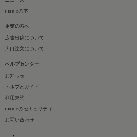
カットアート/
minneの本
迅速な対応で、商品梱包もとても丁寧な状態で届きまし
た！ありがとうございました！大切に使わせていただきま
企業の方へ
す！
2026/04/19 16:13:18
mintia
広告出稿について
人気No.1高評価♡花リース/命名書/お七夜/手形足形/ファー
大口注文について
ストバースデー/飾り/花命名書/誕生日飾り付け/ベビーポス
ター/リース命名書/出産祝い/お七夜/ニューボンフォト/出産
祝い/命名書英語
ヘルプセンター
注文から発送まで早くて 画像の通りとっても可愛い命名書
お知らせ
でした！ ありがとうございました！
2026/04/17 11:14:15
robin0627
ヘルプとガイド
利用規約
minneのセキュリティ
お問い合わせ