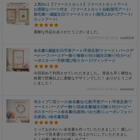
人気No.1【ファーストカット】ファーストカットアート
お洒落なパーツ付き /ファーストカット台紙/胎毛アート/
胎毛筆/一歳誕生日/ファーストカット/胎毛入れ/ヘアアート/
カットアート/
素敵な作品をありがとうございました。
2026/07/23 15:19:32
mei0218
命名書/1歳誕生日/手形アート/手形足形/ファーストバースデ
ー/ハーフバースデー飾り/春飾り付け/誕生日飾り付け/ベビ
ーポスター/一升餅/選び取りカード/ヴィンテージ
今回初めて利用させていただきました。 発送も早く梱包も
綺麗で想像以上に素敵なデザインでした！ ありがとうござ
いました！
2026/07/21 23:46:13
amaimai
布タイプ♡花リース/命名書/お七夜/手形アート/手形足形/フ
ァーストバースデー/飾り/花命名書/誕生日飾り付け/ベビー
ポスター/リース命名書/出産祝い/お七夜/ニューボンフォト/
出産祝い/命名書英語
とってもかわいい命名書を作っていただきました！ 優しい
カラーで見本通りの可愛い仕上がりにしていただきまし
た！お家に飾るのが楽しみです♪