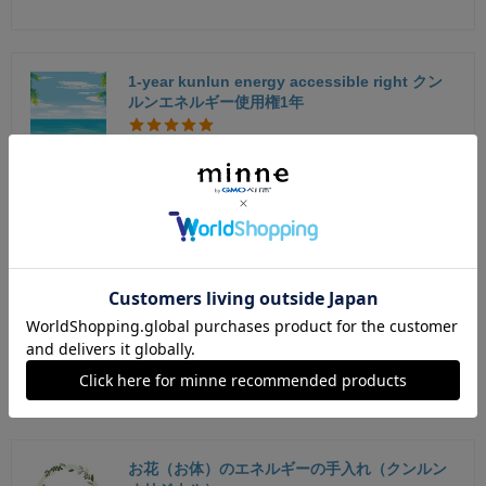
1-year kunlun energy accessible right クン
ルンエネルギー使用権1年
いつもありがとうございます。
ゆき
2025/04/14 20:58:30
石包みヘンプネックレス
有難うございました！ 大切に使わせていただきま
す^⁠_⁠^
そうまま
2025/04/05 10:54:18
お花（お体）のエネルギーの手入れ（クンルン