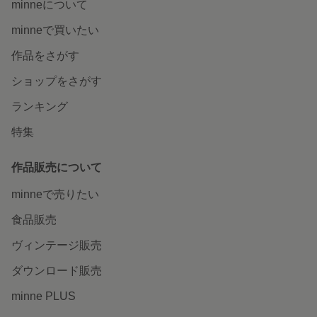
minneについて
2026/07/09 21:05:22
yukiko0205
minneで買いたい
毎日のお食事が楽しくなりましたらうれしいです。 このたびはまことにありが
とうございました。
作品をさがす
ショップをさがす
ジンベエザメの小鉢ガラス（単品
ランキング
夏らしいガラスの器に一目惚れしました。 ジンベイさんの
お顔がとても可愛くて気に入りました。 丁寧な梱包📦でし
特集
たので、 割れなどの心配は感じませんでした。 これからの
季節の食卓にたくさん活躍してくれそうです。 ありがとう
ございました♪
作品販売について
2026/07/03 10:40:22
nyamoneko52
minneで売りたい
一目惚れ、とってもうれしいです。 ほっこりとしたジンベエザメさんが毎日の
癒しとなりますように。 このたびはまことにありがとうございました。
食品販売
ラムネガラスのヘアゴム
ヴィンテージ販売
とても綺麗で飴のようなラムネガラスが素敵です。お出か
ダウンロード販売
け等につけていくのが楽しみです。ありがとうございまし
た。
minne PLUS
2026/06/20 10:25:07
alde860