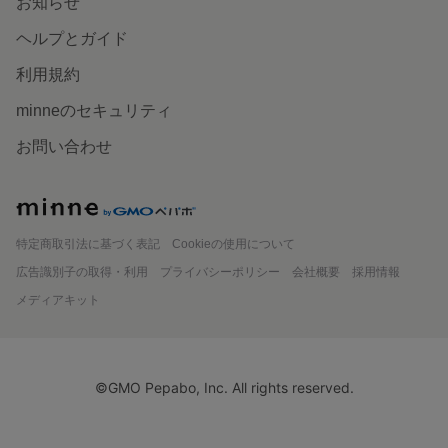
お知らせ
ただけますように☆ このたびはまことにありがとうございました。
ヘルプとガイド
夜空と三日月～星の豆皿（シルバー/ゴールド）単品
利用規約
今日、無事に届きました。豆皿は昔からいろいろと集めて
minneのセキュリティ
いますが、星形のものはなかったので、写真を見て、これ
だ！と購入を決めました。届いたお皿を見て、あまりの綺
お問い合わせ
麗さにもう感動しまくりで、本当にお迎えしてよかったで
す😊素敵な豆皿、ありがとうございました。
2026/05/10 17:01:47
83rm
minne
無事にお届けでき安心いたしました。 うれしいお言葉、感激です…！ 小さな
星に大きな夜空を感じていただけましたらうれしいです。 長くご愛用いただけ
特定商取引法に基づく表記
Cookieの使用について
ますように。 このたびはまことにありがとうございました。
広告識別子の取得・利用
プライバシーポリシー
会社概要
採用情報
メディアキット
クラッシュ硝子ひとつぶクリア（ピアス
これからの季節に涼しそうです！つけるのが楽しみです あ
りがとうございました
2026/05/07 21:07:32
bennghe
©GMO Pepabo, Inc. All rights reserved.
さりげなく、耳元で輝いてくれると思います。 夏に涼しげなガラスをお楽しみ
いただけましたら幸いです。 このたびはまことにありがとうございました