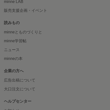
minne LAB
無事にお届けでき安心いたしました。 美味しそうなシュワシュワ飴みたいです
よね! ゴムを変えて長く御愛用いただけましたらうれしいです。 このたびはま
販売支援企画・イベント
ことにありがとうございました。
読みもの
ジンベエザメ～夜空と三日月のカフェオレカップ
minneとものづくりと
友人へのプレゼントに。 綺麗にラッピングしていただきま
した！
minne学習帖
2026/06/16 20:47:43
lanlan2580
ニュース
このたびは大切な贈り物にお選びいただきまことにありがとうございました。
喜んでいただけますように。
minneの本
夜空と三日月～星の豆皿（シルバー/ゴールド）単品
企業の方へ
星や月など宇宙を感じるデザインにビビッと来て、お色を
広告出稿について
どうするか悩みに悩んでようやくお迎えできました！写真
で見るより実物はもっとかわいくて感動しました。手のひ
大口注文について
らサイズの夜空、いつまでも見つめてしまいます。この度
は素敵なお品をありがとうございました！
2026/05/19 21:11:11
tenk
ヘルプセンター
うれしいお言葉をありがとうございます！制作の励みになります。 きらっと輝
く小さな夜空が、毎日の癒しとなりましたらうれしく思います。 長くご愛用い