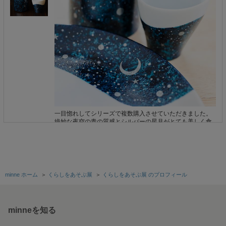
一目惚れしてシリーズで複数購入させていただきました。
絶妙な夜空の青の質感とシルバーの星月がとても美しく食
卓が華やかになりそうです。ありがとうございました。
2026/07/18 15:28:20
misjap
素敵なお写真をありがとうございます! お揃いで静かなひとときを過ごしてい
ただけそうで、とてもうれしく思います。 このたびはまことにありがとうござ
いました。
minne ホーム
＞
くらしをあそぶ展
＞
くらしをあそぶ展 のプロフィール
ジンベエザメ茶碗〜夜空と三日月〜
minneを知る
素敵なお茶碗ありがとうございました。