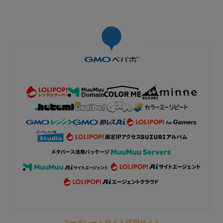
まゆりん様ご予約品
無事に商品を受け取りました✌︎︎︎(*'ω'*)✌︎︎︎ 🍓ピンク🩷めちゃめ
ちゃ(*ฅ́˘ฅ̀*)💕𝐊𝐚𝐰𝐚𝐢𝐢─❤︎ 食卓が可愛さꕤ꘎ꔷᴗꔷ)_♡⃞୭ *॰ॱバー
ジョンᴜᴘ*ﾟ꙳⸌☻ັ⸍꙳しました❣ ピンク🩷の豆皿ちゃんも大活
躍しちゃいましたദ്ദി⸝⸝•̀֊•́⸝⸝) ありがとうございましたෆ(,,ᴗ
ᴗ,,ꕤ୭*
2026/04/25 04:53:10
まゆりん
かわいい色に仕上がりました。 バージョンアップですね!あたたかな食卓にな
りますように。 いつもありがとうございます!
コーポレートサイト
採用サイト