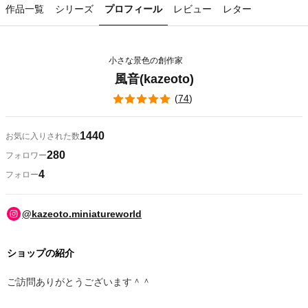
作品一覧
シリーズ
プロフィール
レビュー
レター
小さな景色の創作家
風音(kazeoto)
(
74
)
1440
お気に入りされた数
280
フォロワー
4
フォロー
@kazeoto.miniatureworld
ショップの紹介
ご訪問ありがとうございます＾＾