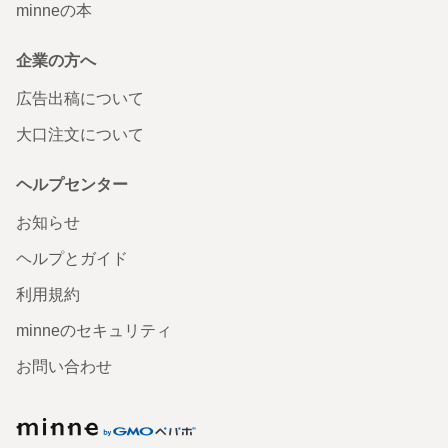
minneの本
ガラスドームの中のアンティークたち ツバメ
企業の方へ
可愛いガラスドームに入った小物たちがとても可愛いで
す。 中の物も場所を変えることが出来ますね。 ドームが小
広告出稿について
さいので、好きなところに移動させておく事が出来て楽し
めそうです。
大口注文について
2025/05/02 20:32:23
chmichmi
chmichmiさま ありがとうございます🙏🏻✨ 感謝しております🙏🏻 小さな作品
ヘルプセンター
これからの私の課題になっております これからもどうぞ よろしくお願いいた
します😊
お知らせ
ドールハウス ベンツGガレージ
ヘルプとガイド
利用規約
最高にかっこいいです‼︎興奮と感動です✨ 初めに画像を見た
時、世田谷ベースみたいでかっこいいなぁと思いました。
リスペクトの そんな背景がある カッコいいKAZEOTOベー
minneのセキュリティ
スですね！ ミニチュアの世界を存分に楽しめて、わくわく
ウキウキが止まりません！ニヤけております 小人になって
お問い合わせ
中に入りたい^ - ^ そして 梱包と、説明コメントも丁寧に付
けて頂き ありがとうございました。 大切に、たくさん楽し
みます‼︎
minne
2025/04/06 15:15:20
04287