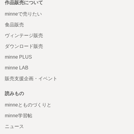
作品販売について
レジンアート サンタクジラ 「来たよ サンタだよ
minneで売りたい
🎅🏻」編
食品販売
サンタクジラ、無事我が家に到着しました！ すごく可愛い
く キレイです♡ 玄関の他のクリスマスの仲間たちと一緒に
ヴィンテージ販売
飾りました。とてもいいです♪ クリスマスを楽しみます！
レビュー遅くなりまして申し訳ありません。
ダウンロード販売
2025/12/20 12:16:21
04287
minne PLUS
ありがとうございます🙏🏻 ホッとしました😊 サンタクジラもお仲間と一緒に
していただいて 喜んでると思います🐳💓 素敵なクリスマスになりますように
minne LAB
✨🎅🏻 本当にありがとうございました🙏🏻 これからもよろしくお願いいたし
ます😊
販売支援企画・イベント
ガラスの中のテディベア
読みもの
素敵なくまちゃんたちが届きました。 細部まで丁寧に作ら
れてあってうっとり😍します。
minneとものづくりと
2025/05/29 09:38:35
863hoshinoko
minne学習帖
863hoshinokoさま💓 レビューありがとうございます✨ ひとりひとり 楽しく
心を込めて 作っていったのでとても嬉しいです😊 本当にありがとうございま
ニュース
す✨🙏🏻