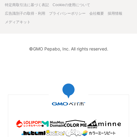
04287さま💓 嬉しい嬉しいレビュー ありがとうございます🙏🏻 とってもとっ
特定商取引法に基づく表記
Cookieの使用について
ても幸せに思います😊 作れてよかった✨ お届けできてよかったです✨ 本当に
ありがとうございます🙏🏻 これからもどうぞ よろしくお願いいたします😊
広告識別子の取得・利用
プライバシーポリシー
会社概要
採用情報
メディアキット
ドールハウス キャンドル&プランツショップ
届いた作品を見て、作品の素晴らしさに感動しました。 皆
さんがレビューで絶賛されていることに納得しておりま
©GMO Pepabo, Inc. All rights reserved.
す。 小さなキャンドルひとつとっても小物も全て、これ以
上ないくらいに丁寧で作家様の思いやお人柄が伝わってき
ます。 見ているだけでわくわくして幸せな気持ちになりま
す。 作品に出会えて感謝しております。 これからも楽しみ
にしております。 ありがとうございました。
2025/02/02 19:45:40
chibi1219
chibi1219さま💓 もったいないくらいのお言葉 本当に幸せに思います🙏🏻 これ
からもひとつひとつに心を込めて ワクワクしていただけるよう ひとつひとつ
創ってまいります 本当にありがとうございます これからもどうぞ よろしくお
願いいたします😊
フレームの中 小さな森のクリスマス 「クリスマスパー
ティー🎄」
とても素敵なクリスマスプレゼントが届いた気持ちです。