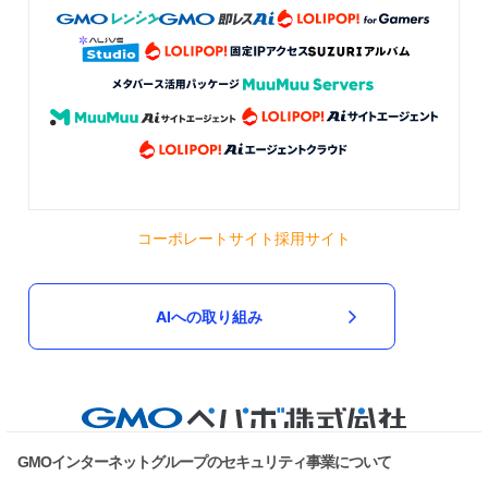
何もかも丁寧に作られていて、何よりくまさんたちの表情
がかわいくて、クリスマスを楽しんでいる様子に癒やされ
ます。 大切に飾らせていただきます。 サンタさんもカード
も嬉しいです。 これからも楽しみにしています。 ありがと
うございました。
2024/12/18 20:59:09
chibi1219
chibi1219さま💓 幸せな幸せなお言葉 とってもとっても嬉しく思います 本当に
幸せだなぁって思います ありがとうございます🙏🏻 これからもどうぞ よろし
くお願いいたします😊
ドールハウス 秋色プランツショップ 「Breathing🍂」
コーポレートサイト
採用サイト
無事に届きました。 新作を心待ちしておりましたのでとて
も嬉しいです。前回のアンティークショップも大変気に入
っていますが、今回のPlantShopも一目で購入を決めてし
まいました。届いたショップは思っていた以上に素敵でグ
AIへの取り組み
レーとブラウンの配色も落ちついていて好みですし、秋を
感じさせる店内に癒やされます。本当にありがとうござい
ました。次も楽しみにしております。
2024/10/25 12:00:19
sutend
sutendさま✨ なんという嬉しい嬉しいお言葉✨ 創作家として 本当に幸せに思
います💖✨ 創ってよかったです✨ これからも 楽しんでいただけるよう 色々な
作品を創っていきたいと思います どうぞよろしくお願いいたします😊 この度
GMOインターネットグループのセキュリティ事業について
も 本当にありがとうございます🙏🏻✨