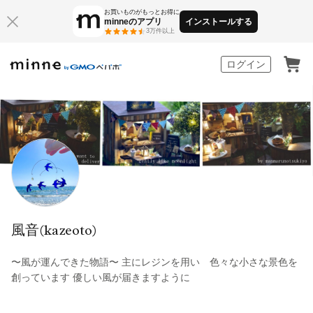
お買いものがもっとお得に
minneのアプリ
インストールする
3万件以上
minne by GMOペパボ
ログイン
風音(kazeoto)
〜風が運んできた物語〜 主にレジンを用い 色々な小さな景色を
創っています 優しい風が届きますように