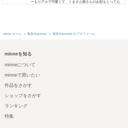
ーもリアルで可愛くて、くまさん猫さんのお顔もとっても
可愛いです。 こんなに美味しそうなお弁当見たことないで
す！感動しました！大切に大切に飾らせていただきますm
(__)m そしてご丁寧な対応にも感謝いたします。人柄も作
品もとても素敵すぎて言葉にできないくらい素敵です！こ
れからもよろしくお願いします！
2026/04/18 18:26:13
M’s bear
minne ホーム
＞
風音(kazeoto)
＞
風音(kazeoto) のプロフィール
M's bearさま💓 身に余るお言葉🥹 ありがとうございます🙏🏻 まだまだ未
熟 至らぬ点があります M's bearさまのお言葉✨ 心に刻んで 怠ることのな
いように これからも 楽しんでいただける作品創り 顔晴って参ります どうぞよ
ろしくお願いいたします🙏🏻 本当にありがとうございます😊
minneを知る
minneについて
手のひらサイズのお弁当屋
〜ひよこちゃんの黄金エビフライ海苔弁当〜
minneで買いたい
無事にお品物受け取りました✨️ とっても可愛くて、どこか
作品をさがす
懐かしくて 見ててほっこりしました(◍︎´꒳`◍︎)💕 大人になっ
ても、こんなお弁当を食べたくなります☺️ 有難うございま
ショップをさがす
したꕤ.·*.大切にします🌸 (*´ω`*)♪✨️✨️✨️
2026/04/14 16:15:17
mogu-usagi
ランキング
mogu-usagiさま💓 無事に届きほっとしました😊 この度もありがとうございま
特集
す🙏🏻 幸せなお言葉まで🥹 本当にありがとうございます✨ 嬉しいです💓 これ
からもほっこりしていただけような作品が 創れるよう顔晴っていきます＾＾
どうぞよろしくお願いいたします😊