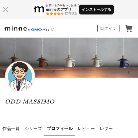
お買いものがもっとお得に
minneのアプリ
インストールする
3万件以上
minne by GMOペパボ
ログイン
ODD MASSIMO
作品一覧
シリーズ
プロフィール
レビュー
レター