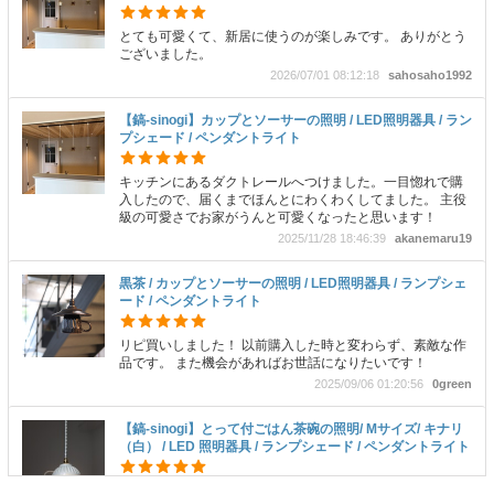
とても可愛くて、新居に使うのが楽しみです。 ありがとう
ございました。
2026/07/01 08:12:18
sahosaho1992
【鎬-sinogi】カップとソーサーの照明 / LED照明器具 / ラン
プシェード / ペンダントライト
キッチンにあるダクトレールへつけました。一目惚れで購
入したので、届くまでほんとにわくわくしてました。 主役
級の可愛さでお家がうんと可愛くなったと思います！
2025/11/28 18:46:39
akanemaru19
黒茶 / カップとソーサーの照明 / LED照明器具 / ランプシェ
ード / ペンダントライト
リピ買いしました！ 以前購入した時と変わらず、素敵な作
品です。 また機会があればお世話になりたいです！
2025/09/06 01:20:56
0green
【鎬-sinogi】とって付ごはん茶碗の照明/ Mサイズ/ キナリ
（白） / LED 照明器具 / ランプシェード / ペンダントライト