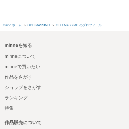
minne ホーム
＞
ODD MASSIMO
＞
ODD MASSIMO のプロフィール
minneを知る
minneについて
minneで買いたい
作品をさがす
とても可愛く、満足しています。 コードの長さが不安でし
ショップをさがす
たが、ダイニングテーブルを置いたらちょうど良かったで
す。迅速にご対応いただきありがとうございました。
ランキング
2025/07/22 01:09:45
yahooooo0822
特集
【鎬-sinogi】カップとソーサーの照明 / LED照明器具 / ラン
プシェード / ペンダントライト
作品販売について