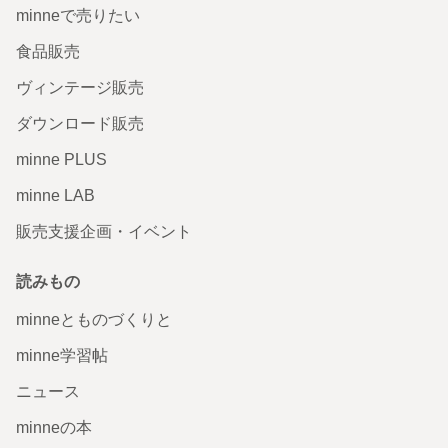
minneで売りたい
食品販売
ヴィンテージ販売
ダウンロード販売
minne PLUS
新居が建つのに合わせてカウンター用に購入いたしまし
minne LAB
た。引っ越しを挟むために住所が途中で変わるなどややこ
しい注文になってしまいましたが、とても丁寧に対応して
いただき無事手元に素敵な作品が届きました。 サイズ感も
販売支援企画・イベント
色合いもバッチリです。 この度はありがとうございまし
た。
読みもの
2025/04/23 16:50:01
dovobxduvub
minneとものづくりと
【鎬-sinogi】カップとソーサーの照明 / LED照明器具 / ラン
プシェード / ペンダントライト
minne学習帖
無事に受け取りました！実物は写真より色も形も素敵で、
ニュース
さらに気に入りました。新居のキッチンに設置する予定な
ので、本当に楽しみです。ありがとうございました。
minneの本
2024/10/22 21:02:37
dayan0812