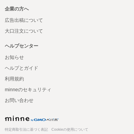
【鎬-sinogi】カップとソーサーの照明 / LED照明器具 / ラン
企業の方へ
プシェード / ペンダントライト
広告出稿について
無事に届きまして、新居に設置することができました！ と
っても素敵です！！ 要望も聞いていただき本当にありがと
大口注文について
うございましたm(__)m大切にします。
2024/10/22 12:10:36
nabeko2561
ヘルプセンター
【鎬-sinogi】とって付ごはん茶碗の照明/ Mサイズ/ キナリ
（白） / LED 照明器具 / ランプシェード / ペンダントライト
お知らせ
ヘルプとガイド
利用規約
minneのセキュリティ
お問い合わせ
minne
特定商取引法に基づく表記
Cookieの使用について