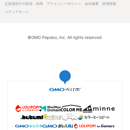
広告識別子の取得・利用
プライバシーポリシー
会社概要
採用情報
お部屋がむちゃくちゃかわいくなりました✨ありがとうご
ざました。
メディアキット
2024/10/12 11:51:33
thfbdge5
写真も載せていただき、レビューありがとうございます😊
©GMO Pepabo, Inc. All rights reserved.
【鎬-sinogi】カップとソーサーの照明 / LED照明器具 / ラン
プシェード / ペンダントライト
こちら都合の突然の注文変更にも、柔軟に対応してくださ
りました。 ご迷惑をおかけしたにもかかわらず、丁寧に対
応していただき感謝しております。 作品も写真以上に素敵
です！ ありがとうございました！大切に使わせていただき
ます！！
2024/05/29 16:53:05
0green
ご連絡ありがとうございます。ご希望通りの内容で安心しました。引き続きよ
ろしくお願いします。
カップとソーサーの照明 / LED照明器具 / ランプシェード /
ペンダントライト
シャーベットと青を購入しました。 色も綺麗で質感も素敵