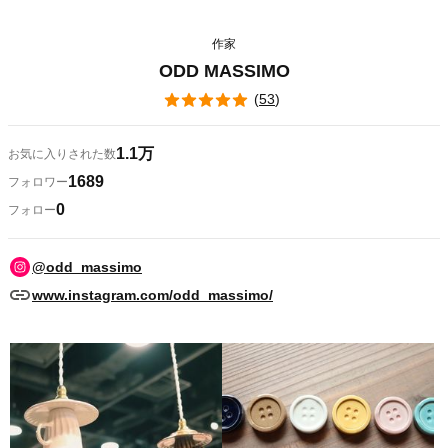
作家
ODD MASSIMO
(
53
)
1.1万
お気に入りされた数
1689
フォロワー
0
フォロー
@odd_massimo
www.instagram.com/odd_massimo/