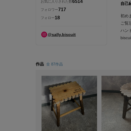
6514
お気に入りされた数
自己
717
フォロワー
初め
18
フォロー
ご覧
ハン
@sally.biscuit
bisc
作品
全 87作品