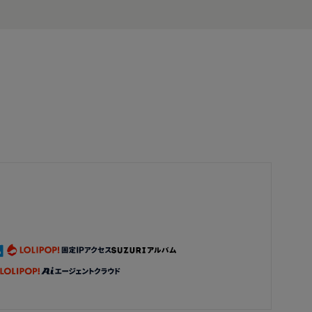
ト
とってもかわいいいプレートが届きました♪おうちカ
フェ時間がより楽しくなりました(๑>◡<๑)ずっと大
切に使わせていただきますね♡コースターも本当に
ありがとうございました( ；∀；)ほっこりあったかい
素敵な作品をありがとうございました(*´꒳`*)
2025/03/03 13:32:43
kokomiha
こんがりビスケットチェア 四角
今回は前回のこんがりビスケットチェア 丸型につづ
いて 四角を購入させていただきました♪ 丸型も気に
入っていますが、四角も可愛いです♡ 即お気に入り
になりました♡ デザイン、色の感じもとても良く
て、置いているだけでとても可愛いです♡ 来客に
「このイスかわいいでしょ♡」と自慢してます(๑′ᴗ‵
๑)
2025/01/17 16:49:35
White sherry
SALE❣️ビスケットの鍋敷き