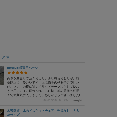
 84件
tomoyki様専用ページ
高さを変更して頂きました。少し待ちましたが、想
像以上に可愛いいです。上に物をのせる予定でした
が、ソファの横に置いてサイドテーブルとして使お
うと思います。同包されていた切り株の置物も可愛
くて大変気に入りました。ありがとうございました!
2026/03/20 16:13:37
tomoyki
木製雑貨 木のビスケットチェア 光沢なし 大き
めサイズ