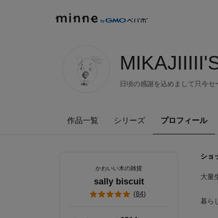
minne by GMOペパボ
MIKAJIIIII
日頃の感謝を込めまして只今セ
作品一覧
シリーズ
プロフィール
ショ
かわいい木の雑貨
大量
sally biscuit
(
84
)
暮ら