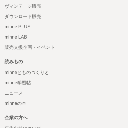
【送料込】MELLOWクリアマルチケース+アクリルキーホ
ヴィンテージ販売
ルダーセット
ダウンロード販売
大きなおばけちゃんもすごく可愛かったです！ そして、お
ばけちゃんを挟んでるビスケットの色合いが絶妙な色合い
minne PLUS
で美味しそう🤭
2026/08/04 23:12:39
snowman222
minne LAB
この度もご購入いただき、誠にありがとうございました😊 また作品を手に取っ
販売支援企画・イベント
ていただきとても嬉しかったです！✨️ 大きめおばけも可愛いとおっしゃってい
ただけて光栄です👻 この度も素敵なご縁をありがとうございました🍀 また、
心よりお待ちしております🥰
読みもの
minneとものづくりと
【送料込】大きなホイップおばけマシュマロサンドとアイ
スクッキーのボールチェーン
minne学習帖
無事に到着いたしました。 美味しそうなクリームとクッキ
ニュース
ーでおめかししたような、大きめのおばけちゃんがとって
も可愛いです！ アイスクッキーのパッケージにも、ちょこ
んとおばけちゃんイラストが添えてあって素敵です😊 マル
minneの本
チケース・キーホルダーのにっこり＆びっくりした表情の
おばけちゃんもお茶目ですごく癒されました💕 何を入れよ
うか、考えるだけで楽しい気持ちになります✨ 毎度素敵な
企業の方へ
作品を本当にありがとうございます！ また機会がありまし
たら、ぜひよろしくお願いいたします。