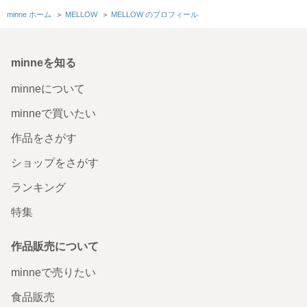
ルダーセット
minne ホーム
＞
MELLOW
＞
MELLOW のプロフィール
今まで購入してきた立体物に比べ、クリアファイルのおば
けちゃんは、新鮮に感じました 他の子達と同じように大切
にしたいと思います
minneを知る
2026/08/05 15:31:46
rikamm196702
minneについて
この度もご購入いただき、誠にありがとうございました😊 おばけグッズも手に
取ってくださり、新鮮に感じていただけて嬉しいです！🙇‍♂️✨️ いつも嬉しいご縁
minneで買いたい
と、あたたかいメッセージを本当にありがとうございます🍀 また、心よりお待
ちしております🥰
作品をさがす
【送料込み】付け替えられる♪メロンパンおばけのアクリル
ショップをさがす
キーホルダー
ランキング
無事お受け取りいたしました。 毎回かわいくて癒される素
敵な作品をありがとうございます。 毎日オバケちゃんと一
特集
緒にいたいので普段使いのバッグに着けました。
2026/08/05 13:32:17
こねこのチー
作品販売について
この度もご購入いただき、誠にありがとうございました😊 こちらこそ、いつも
嬉しいご縁とやる気の出るレビューをありがとうございます！🙇‍♂️✨️ さっそくバ
minneで売りたい
ッグに着けてくださったとのことで嬉しいです♪ いっしょにお出かけを楽しん
でいただければ幸いです🍀 また、心よりお待ちしております🥰
食品販売