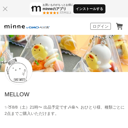
お買いものがもっとお得に
minneのアプリ
インストールする
3万件以上
minne by GMOペパボ
ログイン
MELLOW
✨🍑8/8（土）21時〜 出品予定です🎶🥞🍡 おひとり様、種類ごとに
2点までご購入いただけます。