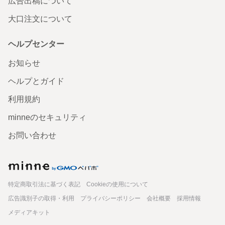
広告出稿について
2026/08/04 21:21:20
mofu-neko313
大口注文について
この度もご購入いただき、誠にありがとうございました😊 夏を意識した大きめ
おばけも仲間に加えていただき嬉しかったです！🍨✨️ マルチケースにも嬉しい
お言葉をありがとうございます👻💕 ぜひ使って楽しんでいただければ幸いです
ヘルプセンター
♪ いつもありがとうございます🍀 また、心よりお待ちしております🥰
お知らせ
【送料込】MELLOWクリアマルチケース+アクリルキーホ
ルダーセット
ヘルプとガイド
お品を受け取りました。 オバケちゃんがとても可愛いで
利用規約
す。 そのままでもバッグチャームとして可愛いので早速つ
けようと思います。 この度も丁寧な対応、発送をありがと
minneのセキュリティ
うございました。
2026/08/04 20:54:50
blume-hase
お問い合わせ
この度もご購入いただき、誠にありがとうございました😊 また作品を手に取っ
てくださり嬉しかったです！✨️ ぜひ使っていただいて、楽しんでいただければ
幸いです♪ この度も素敵なご縁をありがとうございました🍀 また、心よりお待
minne
ちしております🥰
特定商取引法に基づく表記
Cookieの使用について
【送料込】イチゴオレンジミルクアイスとおばけマシュマ
広告識別子の取得・利用
プライバシーポリシー
会社概要
採用情報
ロのボールチェーン
メディアキット
かわいいおばけちゃん達が届きました。 涼しげなミルクア