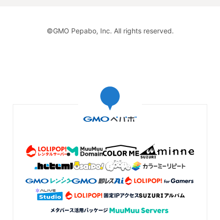
イスとおばけちゃん、ホイップおばけちゃんのマシュマロ
サンド、 どちらもとてもかわいくてそしてなんといっても
お菓子の部分がとても美味しそうです。 お手紙に描かれて
©GMO Pepabo, Inc. All rights reserved.
いるおばけちゃんもかわいくていつも癒されています。 大
切に使わせていただきます😊💕
2026/08/04 20:44:54
drop
この度もご購入いただき、誠にありがとうございました😊 夏を意識した涼しげ
おばけたちも仲間に加えていただき、ありがとうございました！👻💕 いつも美
味しそうとおっしゃっていただけて嬉しいです♪ ぜひたくさん使っていただけ
れば幸いです。 この度も素敵なご縁をありがとうございました🍨 また、心よ
りお待ちしております🥰
【送料込】イチゴオレンジミルクアイスとおばけマシュマ
ロのボールチェーン
先程無事に届きました。暑い夏に食べたくなる美味しそう
なアイス💛それに飛びつくおばけちゃん！とっても可愛く
て見ているだけでほっこりしますね。この度も可愛い作品
をありがとうございました。
2026/08/04 20:34:29
mskkji
この度もご購入いただき、誠にありがとうございました😊 アイスに飛びつくお
ばけも仲間に加えていただき、ありがとうございました！🍨💛 いつも作品を手
に取ってくださり、嬉しいお言葉にも大変感謝しております🙇‍♂️ また、心より
お待ちしております🥰