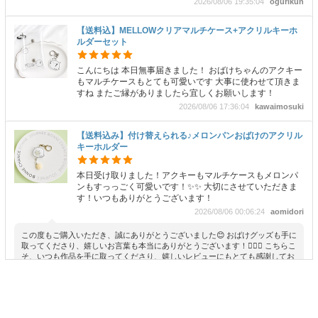
2026/08/06 19:35:04
ogurikun
【送料込】MELLOWクリアマルチケース+アクリルキーホ
ルダーセット
こんにちは 本日無事届きました！ おばけちゃんのアクキー
もマルチケースもとても可愛いです 大事に使わせて頂きま
すね またご縁がありましたら宜しくお願いします！
2026/08/06 17:36:04
kawaimosuki
【送料込み】付け替えられる♪メロンパンおばけのアクリル
キーホルダー
本日受け取りました！アクキーもマルチケースもメロンパ
ンもすっっごく可愛いです！✨✨ 大切にさせていただきま
す！いつもありがとうございます！
2026/08/06 00:06:24
aomidori
この度もご購入いただき、誠にありがとうございました😊 おばけグッズも手に
取ってくださり、嬉しいお言葉も本当にありがとうございます！🙇‍♂️✨️ こちらこ
そ、いつも作品を手に取ってくださり、嬉しいレビューにもとても感謝してお
ります！✨️ この度も素敵なご縁をありがとうございました👻 また、心よりお
待ちしております🥰
【送料込】MELLOWクリアマルチケース+アクリルキーホ