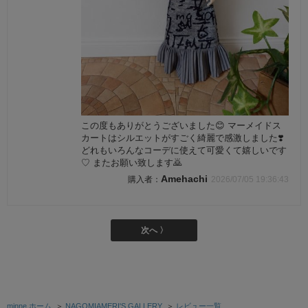
この度もありがとうございました😊 マーメイドス
カートはシルエットがすごく綺麗で感激しました❣️
どれもいろんなコーデに使えて可愛くて嬉しいです
♡ またお願い致します🙇
Amehachi
2026/07/05 19:36:43
次へ 〉
minne ホーム
＞
NAGOMIAMERI'S GALLERY
＞
レビュー一覧