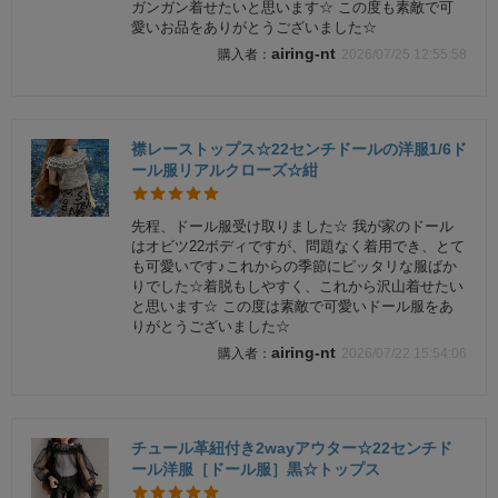
ガンガン着せたいと思います☆ この度も素敵で可
愛いお品をありがとうございました☆
airing-nt
2026/07/25 12:55:58
襟レーストップス☆22センチドールの洋服1/6ド
ール服リアルクローズ☆紺
先程、ドール服受け取りました☆ 我が家のドール
はオビツ22ボディですが、問題なく着用でき、とて
も可愛いです♪これからの季節にピッタリな服ばか
りでした☆着脱もしやすく、これから沢山着せたい
と思います☆ この度は素敵で可愛いドール服をあ
りがとうございました☆
airing-nt
2026/07/22 15:54:06
チュール革紐付き2wayアウター☆22センチド
ール洋服［ドール服］黒☆トップス