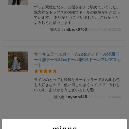
ずっと素敵だなぁ、と指を加えて眺めていました。
魅力的なトップスのお陰でドールの個性が引き立っ
ています。 ありがとうございました。 これからも
よろしくお願いします。
mtbrck0703
2026/07/15 19:20:35
サーキュラースカート☆22センチドール洋服ド
ール服ドール22㎝ドール服1/6ドールフレアスカ
ート
ラインのとっても綺麗なサーキュラーですね❣️ お色
も大好きなので 使い回しのきくタイプで うれし
いです。ありがとうございました🥰
ayano445
2026/07/13 15:44:46
お選びください☆トップス☆22センチドール服
ドール洋服22㎝ドール☆チューブトップ