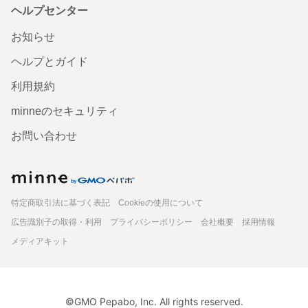
ヘルプセンター
シンプルでとても気に入りました♡
お知らせ
2026/06/24 11:18:51
sa8ya
ヘルプとガイド
レビューありがとうございます！ My Little Timeのブックポーチで、素敵な時
間を過ごしていただけましたら嬉しいです☺️また機会ありましたら、よろしく
お願いします！
利用規約
minneのセキュリティ
「読書時間を整える」 ブックポーチポケット（新仕様）
ペンケース ブックマーカー 仕切り 手帳
お問い合わせ
minne
特定商取引法に基づく表記
Cookieの使用について
広告識別子の取得・利用
プライバシーポリシー
会社概要
採用情報
メディアキット
©GMO Pepabo, Inc. All rights reserved.