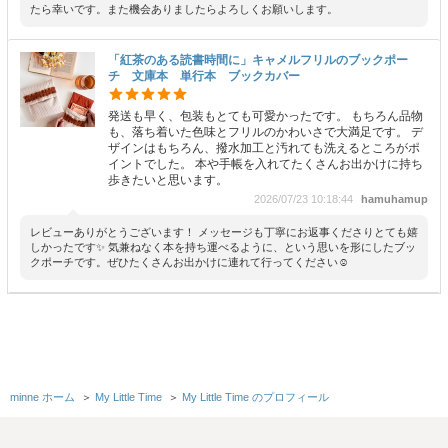
たら幸いです。また機会ありましたらよろしくお願いします。
「紅茶のある読書時間に」キャメルフリルのブックポー
チ 文庫本 単行本 ブックカバー
発送も早く、包装もとても可愛かったです。 もちろん品物
も、落ち着いた色味とフリルのかわいさで大満足です。 デ
ザインはもちろん、撥水加工と汚れても洗えるところがポ
イントでした。 本や手帳を入れてたくさんお出かけに持ち
歩きたいと思います。
2026/07/23 10:18:44
hamuhamup
レビューありがとうございます！ メッセージも丁寧にお返事くださりとても嬉
しかったです✨ 気兼ねなく本を持ち運べるように、という思いを形にしたブッ
クポーチです。ぜひたくさんお出かけに連れて行ってください☺️
「通勤バッグのお供に」 シンプルベージュのブックポー
チ文庫本 単行本 ブックカバー
無事に受け取らせていただきました！実物もとても可愛い
です♪ 移動時に文庫本を複数冊持ち歩くようになり、本を
minne ホーム
＞
My Little Time
＞
My Little Time のプロフィール
入れるポーチが欲しいなと思っていたところ、色もデザイ
ンもサイズも好みにぴったりなこちらの作品を見つけて購
入させていただきました。 文庫本2冊ぴったり収まりまし