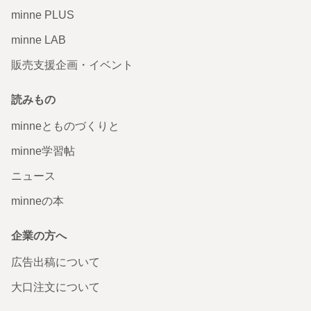
足です！オレンジのストライプも爽やかで気分上がって最
minne PLUS
高です♡
2026/07/02 14:55:31
hanayuu929
minne LAB
レビューありがとうございます！ KindlePaperWhiteとサイズが合うと教えてく
販売支援企画・イベント
ださり、ありがとうございます✨オレンジストライプ、シンプルながら夏らし
くて素敵ですよね☺️ぜひたくさん使ってください♪ この度はありがとうござい
ました！
読みもの
「がんばったわたしを癒す」 ネイビーフラワーのフリル
minneとものづくりと
ブックポーチ 文庫本 単行本 ブックカバー
minne学習帖
一目惚れしたブックポーチ、実物もとてもとても可愛かっ
たです☺️しっかりとした生地で安心して本を持ち歩けそう
ニュース
です！発送もとても早くて、梱包も可愛くて全てにおいて
大満足です！違う柄も集めたいし、本好きな友達にもプレ
minneの本
ゼントしたいです😌
2026/06/27 21:45:02
あすか
企業の方へ
レビューありがとうございます！ 一目惚れとのこと、とても励みになります！
大切な本をしっかり守りますので、安心して使ってください☺️ 今後も新作をご
広告出稿について
用意していきますので、またショップを見にきてくださると嬉しいです✨
大口注文について
「通勤バッグのお供に」 シンプルベージュのブックポー
チ文庫本 単行本 ブックカバー