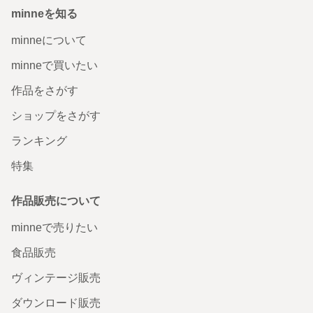
た。大切に使わせていただきます！この度はありがとうご
ざいました。
minneを知る
2026/07/17 20:04:17
azu
minneについて
レビューありがとうございます！ 私も最近は2冊持ち歩いてます！ちょうどぴ
ったり入りますよね☺️シンプルなブックポーチなので、季節問わずお使いいた
minneで買いたい
だけるかと思います。ぜひたくさん使ってください✨ また機会ありましたら、
よろしくお願いします！
作品をさがす
ショップをさがす
「夜眠る前の読書に」 パープルチェックのブックポー
チ 文庫本 単行本 ブックカバー
ランキング
写真で見るよりも実物で見た方がずっと可愛かったです！
特集
これから読書時間が楽しみになりそうです☺️
2026/07/15 19:24:32
yumamon2525
作品販売について
レビューありがとうございます！ お褒めの言葉とても励みになります！ 大切
な本をしっかりまもりますので、ぜひたくさん使ってください。また機会あり
ましたら、よろしくお願いします☺️
minneで売りたい
食品販売
「アイスティーと読みたい午後」 オレンジストライプの
ブックポーチ 文庫本 単行本 ブックカバー
ヴィンテージ販売
KindlePaperWhiteを入れるケースとして購入しました。程
ダウンロード販売
よいクッション感と出し入れしやすいサイズ感で大大大満