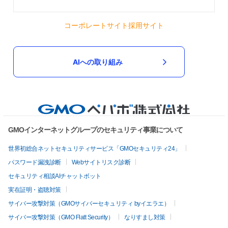
が本当に便利です♡ このポーチと専用ポケットで読書時
間が快適に整いました。大切に愛用させて頂きながら読み
たい本たちを沢山読みたいと思います！
コーポレートサイト
採用サイト
2026/06/22 22:43:33
chimakichi
レビューとお写真も添えていただきありがとうございます！ ご連絡やお返事も
丁寧に下さり、とても嬉しかったです✨ ブックポーチが読書時間のお役に立て
AIへの取り組み
ているようで、とても励みになります！また機会ありましたら、どうぞよろし
くお願いします✨
「明るい気分で読書を楽しむ」 赤いお花のブックポー
チ 文庫本 単行本 ブックカバー
今回もとても素敵でした💕 花柄が欲しかったので、 大変気
GMOインターネットグループのセキュリティ事業について
にいっています🥰 ありがとうございました🙇 大切にいたし
ますね💐💐
世界初総合ネットセキュリティサービス「GMOセキュリティ24」
2026/05/26 20:20:56
yoko27
パスワード漏洩診断
Webサイトリスク診断
レビューありがとうございます！ リピートでのご購入とても励みになります✨
花柄を気に入っていただけたようで嬉しいです。 また機会ありましたら、よろ
セキュリティ相談AIチャットボット
しくお願いします☺️
実在証明・盗聴対策
サイバー攻撃対策（GMOサイバーセキュリティ byイエラエ）
チューリップのブックポーチ picnic ふわふわ 文庫本
ブックカバー 手帳ケース 手帳入れ マルチケース 撥
サイバー攻撃対策（GMO Flatt Security）
なりすまし対策
水 通帳 お薬手帳 ヌビ