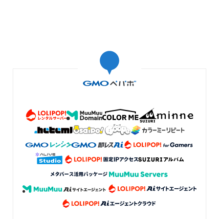
このポーチ⋯、最 高 です。 ●まず、デザインと色合いがか
わいい♡ ● しかも、撥水加工生地内蔵♡ 外出時の雨や、
カバンの中での "マイボトルによる水害 " (←こちら一度経
験有りでして…(⁠´⁠-⁠﹏⁠-⁠`⁠；⁠) ） への備えも叶うなんて、 紙の
本を愛する人間には たまらない機能性です！！ ● 〚 “すき
ま時間を、読める時間に変える” ための読書アイテム 〛
……というコンセプトが、今の自分の生活における読書ス
タイルと ぴったり重なり強く共感。 ●ポーチの口のサイズ
と本のサイズが同じなので 『さっと本を出し入れできるの
がうれしいー！ヾ(｡>﹏<｡)ﾉﾞ✧*。』 今まで使用していた
ブックポーチは本を出し入れする際にかならず 口でつっか
える。。。そのほんのわずかなひっかかりが "タイムロス"
に感じることがありプチストレスでした。このポーチを使
いはじめてみたら 『今 読みたい！！⋯を妨げないでくれる
ポーチ ってなんてストレスフリーなんだろう！
(⁠ﾉ⁠◕⁠ヮ⁠◕⁠)⁠ﾉ⁠*⁠.⁠✧』 と、その快適さに感激♡ また、合わせて購
入の〚ポーチ専用のポーチポケット〛も かゆいところに手
が届く仕様で、ポーチと共に愛用の一品となりました♡
これまで読書ポーチと別にペンケースを持ち歩いていたの
で 移動中にペンケースだけ落とす、外出の際 家にペンケー
スを忘れる等の失敗がありましたが、ポーチ内に収まるこ
の専用ポケットなら『本と一緒に持ち歩ける』のでそれが
ありません。しかもペンだけでなく栞やふせんも収納でき
る上に、それぞれを仕分けて収納できるので 『使う時に使
いたい物だけをピンポイントで取り出せる。』そんな 使い
心地の良さも素敵です(⁠⸝⁠⸝⁠⸝⁠´⁠꒳⁠`⁠⸝⁠⸝⁠⸝⁠)⁠ ✧⁠*⁠。私は大きめひとつポ
ケットに 愛用の栞と、 無印良品の"書きこめるしおり" を収
納していますが、読書中に『片手でさっと取り出せる』の