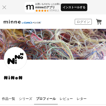
お買いものがもっとお得に
minneのアプリ
インストールする
3万件以上
minne by GMOペパボ
ログイン
NiNoN
作品一覧
シリーズ
プロフィール
レビュー
レター