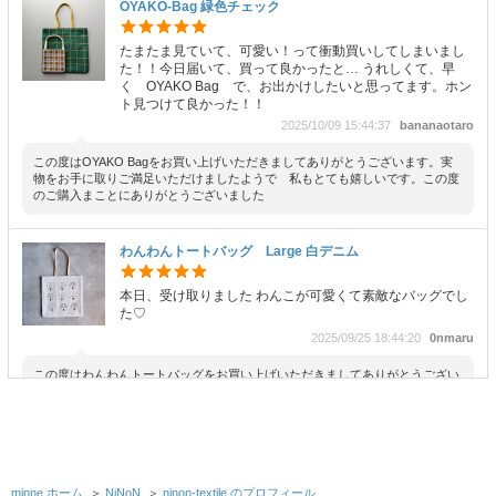
OYAKO-Bag 緑色チェック
たまたま見ていて、可愛い！って衝動買いしてしまいまし
た！！今日届いて、買って良かったと… うれしくて、早
く OYAKO Bag で、お出かけしたいと思ってます。ホン
ト見つけて良かった！！
2025/10/09 15:44:37
bananaotaro
この度はOYAKO Bagをお買い上げいただきましてありがとうございます。実
物をお手に取りご満足いただけましたようで 私もとても嬉しいです。この度
のご購入まことにありがとうございました
わんわんトートバッグ Large 白デニム
本日、受け取りました わんこが可愛くて素敵なバッグでし
た♡
2025/09/25 18:44:20
0nmaru
この度はわんわんトートバッグをお買い上げいただきましてありがとうござい
ます。 実物をお手に取りご満足いただけましたようで嬉しいです。この度の
ご購入まことにありがとうございました
わんわんトートバッグ Large グレーデニム
minne ホーム
＞
NiNoN
＞
ninon-textile のプロフィール