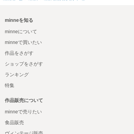
想像を上回るかわいさで、たいへん嬉しいです。生地が柔
らかいと物の出し入れがしにくいですが、 こちらの作品は
とても使いやすそうです。ひとめぼれで即決してよかった
です。大切にします。
minneを知る
2025/09/19 20:02:11
tysrt
minneについて
この度はわんわんトートバッグをお買い上げいただきましてありがとうござい
ます。生地の厚さや実際に手にした感じをお伝えするのは難しいのですが 実
minneで買いたい
物をお手に取りご満足いただけましたら幸いです。この度のご購入まことにあ
りがとうございました
作品をさがす
ショップをさがす
ランキング
特集
作品販売について
minneで売りたい
食品販売
ヴィンテージ販売