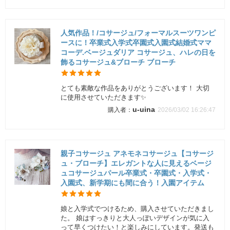
人気作品！/コサージュ/フォーマルスーツワンピ
ースに！卒業式入学式卒園式入園式結婚式ママ
コーデ.ベージュダリア コサージュ、ハレの日を
飾るコサージュ&ブローチ ブローチ
とても素敵な作品をありがとうございます！ 大切
に使用させていただきます✨
u-uina
2026/03/02 16:26:47
親子コサージュ アネモネコサージュ【コサージ
ュ・ブローチ】エレガントな人に見えるベージ
ュコサージュパール卒業式・卒園式・入学式・
入園式、新学期にも間に合う！入園アイテム
娘と入学式でつけるため、購入させていただきまし
た。 娘はすっきりと大人っぽいデザインが気に入
って早くつけたい！と楽しみにしています。発送も