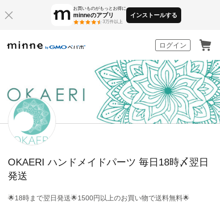
お買いものがもっとお得に
minneのアプリ
インストールする
3万件以上
minne by GMOペパボ
ログイン
OKAERI ハンドメイドパーツ 毎日18時〆翌日
発送
🌟18時まで翌日発送🌟1500円以上のお買い物で送料無料🌟